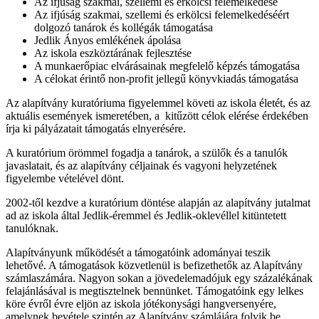
Az ifjúság szakmai, szellemi és erkölcsi felemelkedése
Az ifjúság szakmai, szellemi és erkölcsi felemelkedéséért
dolgozó tanárok és kollégák támogatása
Jedlik Ányos emlékének ápolása
Az iskola eszköztárának fejlesztése
A munkaerőpiac elvárásainak megfelelő képzés támogatása
A célokat érintő non-profit jellegű könyvkiadás támogatása
Az alapítvány kuratóriuma figyelemmel követi az iskola életét, és az
aktuális események ismeretében, a kitűzött célok elérése érdekében
írja ki pályázatait támogatás elnyerésére.
A kuratórium örömmel fogadja a tanárok, a szülők és a tanulók
javaslatait, és az alapítvány céljainak és vagyoni helyzetének
figyelembe vételével dönt.
2002-től kezdve a kuratórium döntése alapján az alapítvány jutalmat
ad az iskola által Jedlik-éremmel és Jedlik-oklevéllel kitüntetett
tanulóknak.
Alapítványunk működését a támogatóink adományai teszik
lehetővé. A támogatások közvetlenül is befizethetők az Alapítvány
számlaszámára. Nagyon sokan a jövedelemadójuk egy százalékának
felajánlásával is megtisztelnek bennünket. Támogatóink egy lelkes
köre évről évre eljön az iskola jótékonysági hangversenyére,
amelynek bevétele szintén az Alapítvány számlájára folyik be.