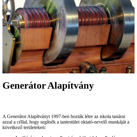
Generátor Alapítvány
A Generátor Alapítványt 1997-ben hozták létre az iskola tanárai
azzal a céllal, hogy segítsék a tantestület oktató-nevelő munkáját a
következő területeken: