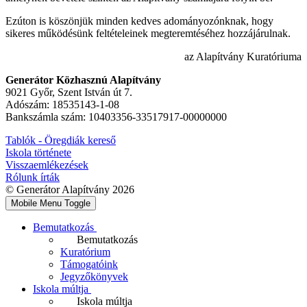
Ezúton is köszönjük minden kedves adományozónknak, hogy
sikeres működésünk feltételeinek megteremtéséhez hozzájárulnak.
az Alapítvány Kuratóriuma
Generátor Közhasznú Alapítvány
9021 Győr, Szent István út 7.
Adószám: 18535143-1-08
Bankszámla szám: 10403356-33517917-00000000
Tablók - Öregdiák kereső
Iskola története
Visszaemlékezések
Rólunk írták
© Generátor Alapítvány 2026
Mobile Menu Toggle
Bemutatkozás
Bemutatkozás
Kuratórium
Támogatóink
Jegyzőkönyvek
Iskola múltja
Iskola múltja