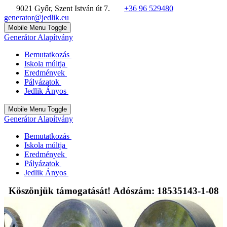
9021 Győr, Szent István út 7.
+36 96 529480
generator@jedlik.eu
Mobile Menu Toggle
Generátor Alapítvány
Bemutatkozás
Iskola múltja
Eredmények
Pályázatok
Jedlik Ányos
Mobile Menu Toggle
Generátor Alapítvány
Bemutatkozás
Iskola múltja
Eredmények
Pályázatok
Jedlik Ányos
Köszönjük támogatását! Adószám: 18535143-1-08