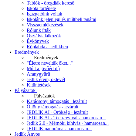
Tablók - öregdiák kereső
Iskola története
Igazgatóink voltak
Iskolánk jelenlegi és múltbeli tanárai
Visszaemlékezések
Rólunk írták
Osztálytalálkozók
Évkönyvek
Röplabda a Jedlikben
Eredmények
Eredmények
"Életre neveltük őket..."
Múlt a jövőért díj
Aranygyűrű
Jedlik érem, oklevél
Kitüntetések
Pályázatok
Pályázatok
Karácsonyi támogatás - lezárult
Öltöny támogatás - lezárult
JEDLIK AI - Örökség - lezárult
JEDLIK AI - Tech-revival - hamarosan...
Jedlik 2.0 - Mérnöki kihívás - hamarosan...
JEDLIK panoráma - hamarosan...
Jedlik Ányos