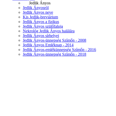
Jedlik Ányos
Jedlik Ányosról
Jedlik Ányos neve
Kis Jedlik-breviárium
Jedlik Ányos a fizikus
Jedlik Ányos szülőfaluja
Nekrológ Jedlik Ányos halálára
Jedlik Ányos sírhelyei
Jedlik Ányos-ünnepség Szímőn - 2008
Jedlik Ányos Emléknap - 2014
Jedlik Ányos-emlékünnepség Szímőn - 2016
Jedlik Ányos-ünnepség Szímőn - 2018