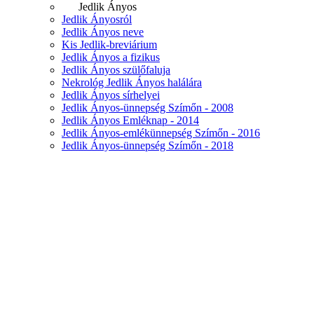
Jedlik Ányos
Jedlik Ányosról
Jedlik Ányos neve
Kis Jedlik-breviárium
Jedlik Ányos a fizikus
Jedlik Ányos szülőfaluja
Nekrológ Jedlik Ányos halálára
Jedlik Ányos sírhelyei
Jedlik Ányos-ünnepség Szímőn - 2008
Jedlik Ányos Emléknap - 2014
Jedlik Ányos-emlékünnepség Szímőn - 2016
Jedlik Ányos-ünnepség Szímőn - 2018