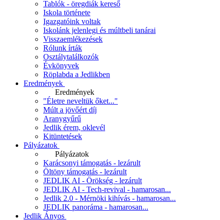
Tablók - öregdiák kereső
Iskola története
Igazgatóink voltak
Iskolánk jelenlegi és múltbeli tanárai
Visszaemlékezések
Rólunk írták
Osztálytalálkozók
Évkönyvek
Röplabda a Jedlikben
Eredmények
Eredmények
"Életre neveltük őket..."
Múlt a jövőért díj
Aranygyűrű
Jedlik érem, oklevél
Kitüntetések
Pályázatok
Pályázatok
Karácsonyi támogatás - lezárult
Öltöny támogatás - lezárult
JEDLIK AI - Örökség - lezárult
JEDLIK AI - Tech-revival - hamarosan...
Jedlik 2.0 - Mérnöki kihívás - hamarosan...
JEDLIK panoráma - hamarosan...
Jedlik Ányos