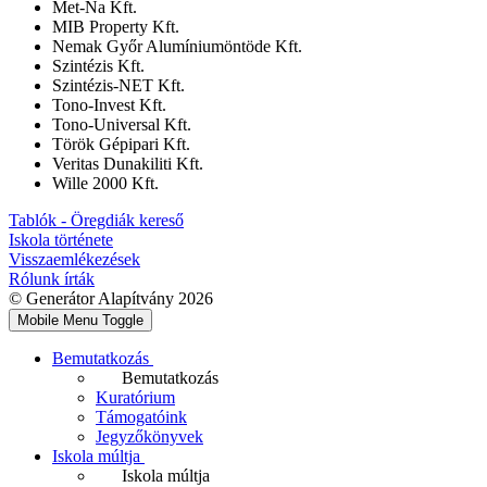
Met-Na Kft.
MIB Property Kft.
Nemak Győr Alumíniumöntöde Kft.
Szintézis Kft.
Szintézis-NET Kft.
Tono-Invest Kft.
Tono-Universal Kft.
Török Gépipari Kft.
Veritas Dunakiliti Kft.
Wille 2000 Kft.
Tablók - Öregdiák kereső
Iskola története
Visszaemlékezések
Rólunk írták
© Generátor Alapítvány 2026
Mobile Menu Toggle
Bemutatkozás
Bemutatkozás
Kuratórium
Támogatóink
Jegyzőkönyvek
Iskola múltja
Iskola múltja