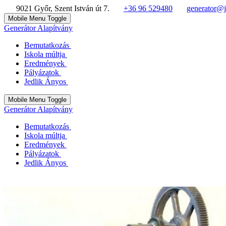
9021 Győr, Szent István út 7.
+36 96 529480
generator@j
Mobile Menu Toggle
Generátor Alapítvány
Bemutatkozás
Iskola múltja
Eredmények
Pályázatok
Jedlik Ányos
Mobile Menu Toggle
Generátor Alapítvány
Bemutatkozás
Iskola múltja
Eredmények
Pályázatok
Jedlik Ányos