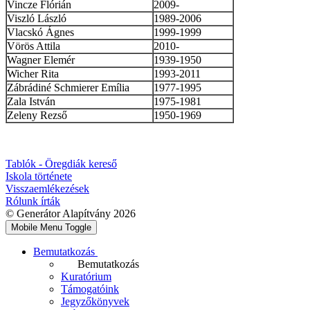
Vincze Flórián
2009-
Viszló László
1989-2006
Vlacskó Ágnes
1999-1999
Vörös Attila
2010-
Wagner Elemér
1939-1950
Wicher Rita
1993-2011
Zábrádiné Schmierer Emília
1977-1995
Zala István
1975-1981
Zeleny Rezső
1950-1969
Tablók - Öregdiák kereső
Iskola története
Visszaemlékezések
Rólunk írták
© Generátor Alapítvány 2026
Mobile Menu Toggle
Bemutatkozás
Bemutatkozás
Kuratórium
Támogatóink
Jegyzőkönyvek