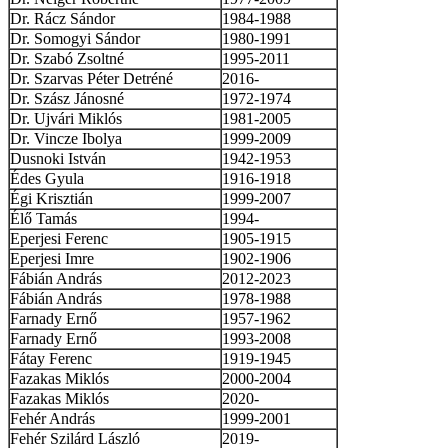
Dr. Rácz Sándor
1984-1988
Dr. Somogyi Sándor
1980-1991
Dr. Szabó Zsoltné
1995-2011
Dr. Szarvas Péter Detréné
2016-
Dr. Szász Jánosné
1972-1974
Dr. Ujvári Miklós
1981-2005
Dr. Vincze Ibolya
1999-2009
Dusnoki István
1942-1953
Édes Gyula
1916-1918
Égi Krisztián
1999-2007
Élő Tamás
1994-
Eperjesi Ferenc
1905-1915
Eperjesi Imre
1902-1906
Fábián András
2012-2023
Fábián András
1978-1988
Farnady Ernő
1957-1962
Farnady Ernő
1993-2008
Fátay Ferenc
1919-1945
Fazakas Miklós
2000-2004
Fazakas Miklós
2020-
Fehér András
1999-2001
Fehér Szilárd László
2019-