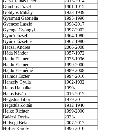
Giczi Tamás Péter
2013-2014
Gombos József
1901-1915
Göblyös Mihály
1933-1939
Gyarmati Gabriella
1995-1996
Gyenese László
1998-2017
Gyenge Gyöngyi
1997-2002
Gyúró József
1964-1980
Gyúró Józsefné
1967-1980
Haczai Andrea
2006-2008
Háda Nándor
1957-1972
Hajdu Elemér
1975-1996
Hajdu Elemér
1999-2000
Hajdu Elemérné
1989-2008
Halmos Eszter
1994-2016
Hanzély Gyula
1902-1932
Hatos Hajnalka
1990-
Hatos István
2015-2015
Hegedüs Tibor
1979-2011
Hegedűs Zoltán
1912-1946
Heiko Richter
1999-2000
Balázsi Dorisz
2023-
Hidvégi Béla
2007-2017
Hoffer Károly
1996-2010