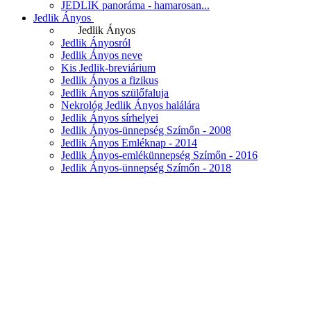
JEDLIK panoráma - hamarosan...
Jedlik Ányos
Jedlik Ányos
Jedlik Ányosról
Jedlik Ányos neve
Kis Jedlik-breviárium
Jedlik Ányos a fizikus
Jedlik Ányos szülőfaluja
Nekrológ Jedlik Ányos halálára
Jedlik Ányos sírhelyei
Jedlik Ányos-ünnepség Szímőn - 2008
Jedlik Ányos Emléknap - 2014
Jedlik Ányos-emlékünnepség Szímőn - 2016
Jedlik Ányos-ünnepség Szímőn - 2018