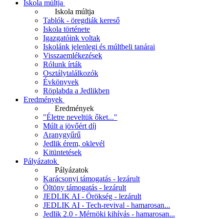
Iskola múltja
Iskola múltja
Tablók - öregdiák kereső
Iskola története
Igazgatóink voltak
Iskolánk jelenlegi és múltbeli tanárai
Visszaemlékezések
Rólunk írták
Osztálytalálkozók
Évkönyvek
Röplabda a Jedlikben
Eredmények
Eredmények
"Életre neveltük őket..."
Múlt a jövőért díj
Aranygyűrű
Jedlik érem, oklevél
Kitüntetések
Pályázatok
Pályázatok
Karácsonyi támogatás - lezárult
Öltöny támogatás - lezárult
JEDLIK AI - Örökség - lezárult
JEDLIK AI - Tech-revival - hamarosan...
Jedlik 2.0 - Mérnöki kihívás - hamarosan...