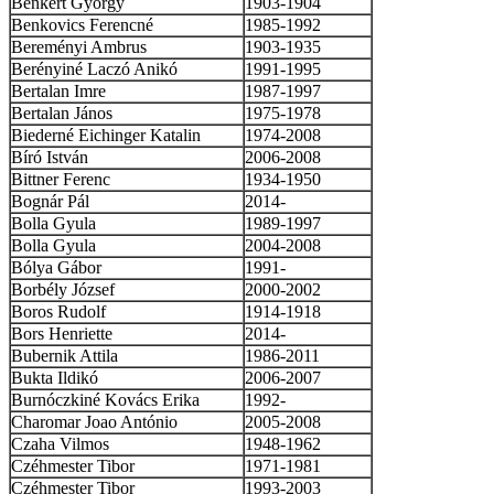
Benkert György
1903-1904
Benkovics Ferencné
1985-1992
Bereményi Ambrus
1903-1935
Berényiné Laczó Anikó
1991-1995
Bertalan Imre
1987-1997
Bertalan János
1975-1978
Biederné Eichinger Katalin
1974-2008
Bíró István
2006-2008
Bittner Ferenc
1934-1950
Bognár Pál
2014-
Bolla Gyula
1989-1997
Bolla Gyula
2004-2008
Bólya Gábor
1991-
Borbély József
2000-2002
Boros Rudolf
1914-1918
Bors Henriette
2014-
Bubernik Attila
1986-2011
Bukta Ildikó
2006-2007
Burnóczkiné Kovács Erika
1992-
Charomar Joao António
2005-2008
Czaha Vilmos
1948-1962
Czéhmester Tibor
1971-1981
Czéhmester Tibor
1993-2003