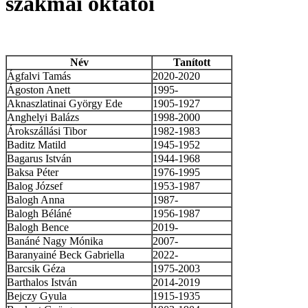
szakmai oktatói
Név
Tanított
Ágfalvi Tamás
2020-2020
Ágoston Anett
1995-
Aknaszlatinai György Ede
1905-1927
Anghelyi Balázs
1998-2000
Árokszállási Tibor
1982-1983
Baditz Matild
1945-1952
Bagarus István
1944-1968
Baksa Péter
1976-1995
Balog József
1953-1987
Balogh Anna
1987-
Balogh Béláné
1956-1987
Balogh Bence
2019-
Banáné Nagy Mónika
2007-
Baranyainé Beck Gabriella
2022-
Barcsik Géza
1975-2003
Barthalos István
2014-2019
Bejczy Gyula
1915-1935