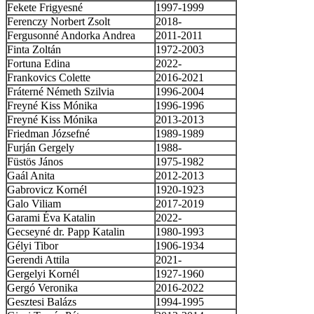
Fekete Frigyesné
1997-1999
Ferenczy Norbert Zsolt
2018-
Fergusonné Andorka Andrea
2011-2011
Finta Zoltán
1972-2003
Fortuna Edina
2022-
Frankovics Colette
2016-2021
Fráterné Németh Szilvia
1996-2004
Freyné Kiss Mónika
1996-1996
Freyné Kiss Mónika
2013-2013
Friedman Józsefné
1989-1989
Furján Gergely
1988-
Füstös János
1975-1982
Gaál Anita
2012-2013
Gabrovicz Kornél
1920-1923
Galo Viliam
2017-2019
Garami Éva Katalin
2022-
Gecseyné dr. Papp Katalin
1980-1993
Gélyi Tibor
1906-1934
Gerendi Attila
2021-
Gergelyi Kornél
1927-1960
Gergó Veronika
2016-2022
Gesztesi Balázs
1994-1995