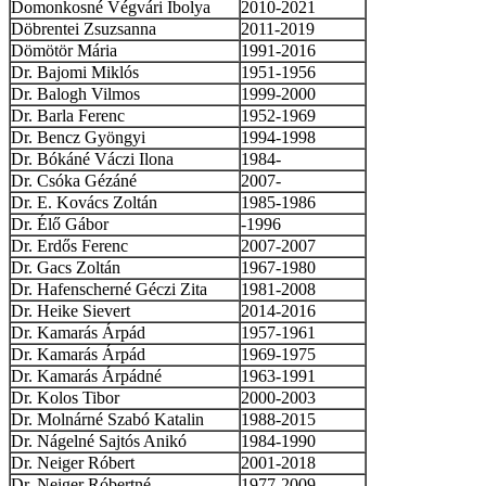
Domonkosné Végvári Ibolya
2010-2021
Döbrentei Zsuzsanna
2011-2019
Dömötör Mária
1991-2016
Dr. Bajomi Miklós
1951-1956
Dr. Balogh Vilmos
1999-2000
Dr. Barla Ferenc
1952-1969
Dr. Bencz Gyöngyi
1994-1998
Dr. Bókáné Váczi Ilona
1984-
Dr. Csóka Gézáné
2007-
Dr. E. Kovács Zoltán
1985-1986
Dr. Élő Gábor
-1996
Dr. Erdős Ferenc
2007-2007
Dr. Gacs Zoltán
1967-1980
Dr. Hafenscherné Géczi Zita
1981-2008
Dr. Heike Sievert
2014-2016
Dr. Kamarás Árpád
1957-1961
Dr. Kamarás Árpád
1969-1975
Dr. Kamarás Árpádné
1963-1991
Dr. Kolos Tibor
2000-2003
Dr. Molnárné Szabó Katalin
1988-2015
Dr. Nágelné Sajtós Anikó
1984-1990
Dr. Neiger Róbert
2001-2018
Dr. Neiger Róbertné
1977-2009