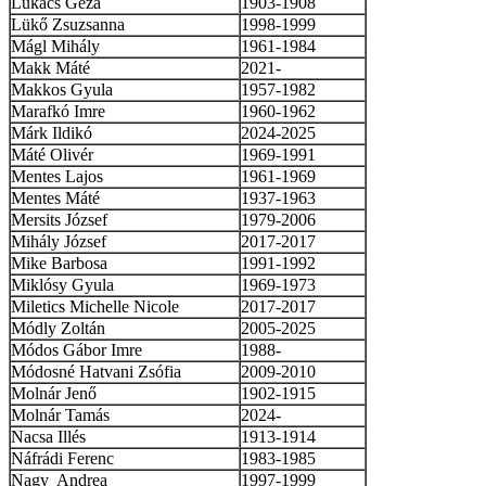
Lukács Géza
1903-1908
Lükő Zsuzsanna
1998-1999
Mágl Mihály
1961-1984
Makk Máté
2021-
Makkos Gyula
1957-1982
Marafkó Imre
1960-1962
Márk Ildikó
2024-2025
Máté Olivér
1969-1991
Mentes Lajos
1961-1969
Mentes Máté
1937-1963
Mersits József
1979-2006
Mihály József
2017-2017
Mike Barbosa
1991-1992
Miklósy Gyula
1969-1973
Miletics Michelle Nicole
2017-2017
Módly Zoltán
2005-2025
Módos Gábor Imre
1988-
Módosné Hatvani Zsófia
2009-2010
Molnár Jenő
1902-1915
Molnár Tamás
2024-
Nacsa Illés
1913-1914
Náfrádi Ferenc
1983-1985
Nagy Andrea
1997-1999