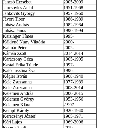
Jancsó Erzsébet
2005-2009
Jancsovics Antal
1951-1968
Jankovits György
1957-1960
Jávori Tibor
1986-1989
Juhász András
1982-1984
Juhász János
1990-1994
Kaizinger Tímea
1995-
Káldyné Nagy Viktória
2000-
Kalmár Péter
2005-
Kámán Zsolt
2014-2014
Karácsony Géza
1905-1905
Kastal Erika Tünde
1997-
Kató Jusztina Éva
1996-
Kégler István
1908-1940
Kele Zsuzsanna
1977-1989
Kele Zsuzsanna
2008-2014
Kelemen András
2000-2015
Kelemen György
1953-1956
Kelemen Klára
-1997
Kempf Károly
1920-1940
Kerecsényi József
1965-1971
Kéri Lajos
1969-2006
Keserű Zsolt
2019-