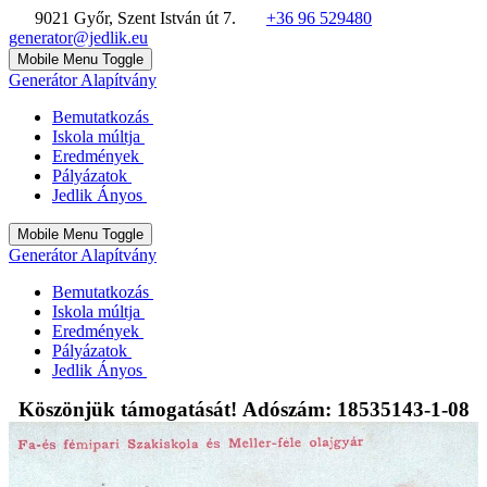
9021 Győr, Szent István út 7.
+36 96 529480
generator@jedlik.eu
Mobile Menu Toggle
Generátor Alapítvány
Bemutatkozás
Iskola múltja
Eredmények
Pályázatok
Jedlik Ányos
Mobile Menu Toggle
Generátor Alapítvány
Bemutatkozás
Iskola múltja
Eredmények
Pályázatok
Jedlik Ányos
Köszönjük támogatását! Adószám: 18535143-1-08