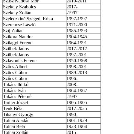
Szász Kadosa Mór
2010-2011
Székely Szabolcs
2017-
Székely Zoltán
-1997
Szeleczkiné Szegedi Erika
1997-1997
Szerencse László
1971-2000
Szíj Zoltán
1985-1993
Szikora Nándor
1904-1945
Szilágyi Ferenc
1964-1991
Szilbek János
2017-2017
Szilbek János
1997-2001
Szlavonits Ferenc
1950-1968
Szőcs Albert
1998-2001
Szücs Gábor
1989-2013
Szűcs Gábor
1996-
Takács Ildikó
2008-
Takács Iván
1964-1967
Takács Péterné
-1997
Tartler József
1905-1905
Tenk Béla
2017-2025
Tihanyi György
1990-
Tolnai Aladár
1901-1929
Tolnai Béla
1923-1964
Tolnai Zoltán
2015-