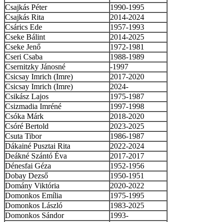
Csajkás Péter
1990-1995
Csajkás Rita
2014-2024
Csárics Ede
1957-1993
Cseke Bálint
2014-2025
Cseke Jenő
1972-1981
Cseri Csaba
1988-1989
Csernitzky Jánosné
-1997
Csicsay Imrich (Imre)
2017-2020
Csicsay Imrich (Imre)
2024-
Csikász Lajos
1975-1987
Csizmadia Imréné
1997-1998
Csóka Márk
2018-2020
Csóré Bertold
2023-2025
Csuta Tibor
1986-1987
Dákainé Pusztai Rita
2022-2024
Deákné Szántó Éva
2017-2017
Dénesfai Géza
1952-1956
Dobay Dezső
1950-1951
Domány Viktória
2020-2022
Domonkos Emília
1975-1995
Domonkos László
1983-2025
Domonkos Sándor
1993-