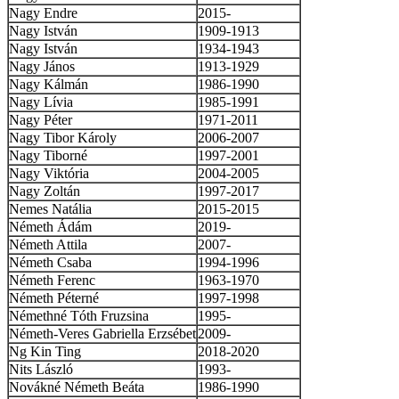
Nagy Endre
2015-
Nagy István
1909-1913
Nagy István
1934-1943
Nagy János
1913-1929
Nagy Kálmán
1986-1990
Nagy Lívia
1985-1991
Nagy Péter
1971-2011
Nagy Tibor Károly
2006-2007
Nagy Tiborné
1997-2001
Nagy Viktória
2004-2005
Nagy Zoltán
1997-2017
Nemes Natália
2015-2015
Németh Ádám
2019-
Németh Attila
2007-
Németh Csaba
1994-1996
Németh Ferenc
1963-1970
Németh Péterné
1997-1998
Némethné Tóth Fruzsina
1995-
Németh-Veres Gabriella Erzsébet
2009-
Ng Kin Ting
2018-2020
Nits László
1993-
Novákné Németh Beáta
1986-1990