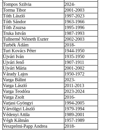
Tompos Szilvia
2024-
Torma Tibor
2001-2003
Tóth László
1997-2023
Tóth Sándor
1963-1966
Tóth Zsuzsa
1995-1996
Truka István
1987-1993
Tullnerné Németh Eszter
2002-2003
Turbék Ádám
2018-
Turi Kovács Péter
1944-1950
Újvári Iván
1935-1950
Ujvári Jenő
1907-1911
Ujvári Mária
2001-2002
Várady Lajos
1950-1972
Varga Bálint
2023-
Varga László
2011-2013
Varga Teodóra
2023-2024
Varga Zsolt
2016-
Varjasi Gyöngyi
1994-2005
Várvölgyi László
1979-1994
Védenyi Attila
1989-2001
Végh Kálmán
1957-1989
Veszprémi-Papp Andrea
2018-