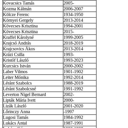
Kovacsics Tamás
2005-
Kozma Kálmán
2006-2007
Kölcze Ferenc
1934-1950
Környei Gergely
2013-2014
Kövecses Krisztina
1994-2001
Kövecses Krisztina
2015-
Kraffel Károlyné
1999-2005
Krajcsó András
2018-2019
Krajcsovics Ákos
2013-2014
Krázi Csilla
1993-
Kristóf László
1993-2023
Kurcsics István
2000-2002
Laber Vilmos
1901-1902
Leiter Mónika
1992-2014
Léránt Szabolcs
1988-2019
Léránt Szabolcsné
1991-1992
Leverton Nigel Bernard
2002-
Lipták Mária Ivett
2000-
Lizák László
2001-2020
Lőrinczy Anna
-1997
Lugosi Tamás
1984-1992
Lukács Antal
1987-1991