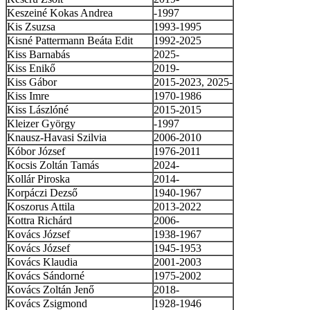
Keszeiné Kokas Andrea
-1997
Kis Zsuzsa
1993-1995
Kisné Pattermann Beáta Edit
1992-2025
Kiss Barnabás
2025-
Kiss Enikő
2019-
Kiss Gábor
2015-2023, 2025-
Kiss Imre
1970-1986
Kiss Lászlóné
2015-2015
Kleizer György
-1997
Knausz-Havasi Szilvia
2006-2010
Kóbor József
1976-2011
Kocsis Zoltán Tamás
2024-
Kollár Piroska
2014-
Korpáczi Dezső
1940-1967
Koszorus Attila
2013-2022
Kottra Richárd
2006-
Kovács József
1938-1967
Kovács József
1945-1953
Kovács Klaudia
2001-2003
Kovács Sándorné
1975-2002
Kovács Zoltán Jenő
2018-
Kovács Zsigmond
1928-1946