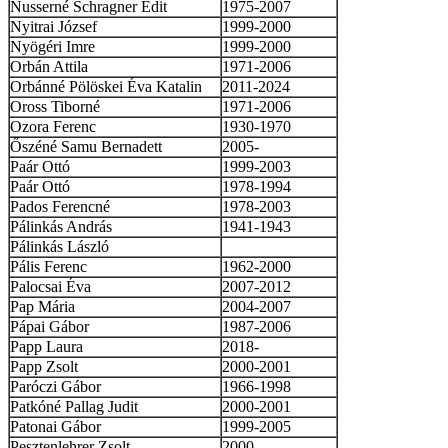
Nusserné Schragner Edit
1975-2007
Nyitrai József
1999-2000
Nyögéri Imre
1999-2000
Orbán Attila
1971-2006
Orbánné Pölöskei Éva Katalin
2011-2024
Oross Tiborné
1971-2006
Ozora Ferenc
1930-1970
Őszéné Samu Bernadett
2005-
Paár Ottó
1999-2003
Paár Ottó
1978-1994
Pados Ferencné
1978-2003
Pálinkás András
1941-1943
Pálinkás László
Pális Ferenc
1962-2000
Palocsai Éva
2007-2012
Pap Mária
2004-2007
Pápai Gábor
1987-2006
Papp Laura
2018-
Papp Zsolt
2000-2001
Paróczi Gábor
1966-1998
Patkóné Pallag Judit
2000-2001
Patonai Gábor
1999-2005
Pesztenlehrer Zsolt
2000-