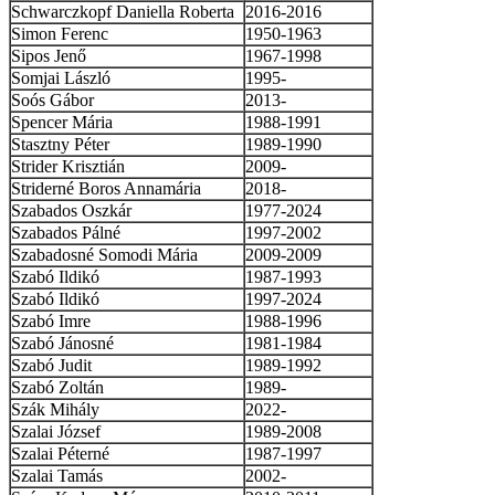
Schwarczkopf Daniella Roberta
2016-2016
Simon Ferenc
1950-1963
Sipos Jenő
1967-1998
Somjai László
1995-
Soós Gábor
2013-
Spencer Mária
1988-1991
Stasztny Péter
1989-1990
Strider Krisztián
2009-
Striderné Boros Annamária
2018-
Szabados Oszkár
1977-2024
Szabados Pálné
1997-2002
Szabadosné Somodi Mária
2009-2009
Szabó Ildikó
1987-1993
Szabó Ildikó
1997-2024
Szabó Imre
1988-1996
Szabó Jánosné
1981-1984
Szabó Judit
1989-1992
Szabó Zoltán
1989-
Szák Mihály
2022-
Szalai József
1989-2008
Szalai Péterné
1987-1997
Szalai Tamás
2002-