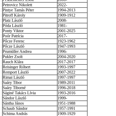
Petrovicz Nikolett
2022-
Pintye Tamás Péter
1994-2013
Pitroff Károly
1909-1912
Platz László
2008-
Póda László
1981-
Ponty Viktor
2001-2025
Poór Patrícia
2017-
Pőcze Ferenc
1923-1962
Pőcze László
1947-1993
Prumüller Andrea
1996-
Pukler Zsolt
2004-2020
Rauch Klára
2017-2017
Reisinger Róbert
1993-1997
Remport László
2007-2022
Rimai László
1997-1997
Saáry Tibor
1989-2011
Saáry Tiborné
1996-2018
Ságiné Takács Lívia
1993-2016
Sándor László
1999-
Sántha János
1951-1988
Schaub Sándor
1957-1991
Schima András
1909-1929