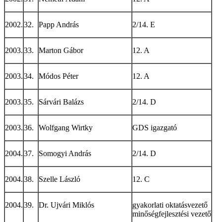
2002.
32.
Papp András
2/14. E
2003.
33.
Marton Gábor
12. A
2003.
34.
Módos Péter
12. A
2003.
35.
Sárvári Balázs
2/14. D
2003.
36.
Wolfgang Wirtky
GDS igazgató
2004.
37.
Somogyi András
2/14. D
2004.
38.
Szelle László
12. C
2004.
39.
Dr. Ujvári Miklós
gyakorlati oktatásvezető
minőségfejlesztési vezető