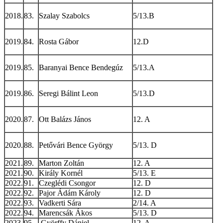
2018.
83.
Szalay Szabolcs
5/13.B
2019.
84.
Rosta Gábor
12.D
2019.
85.
Baranyai Bence Bendegúz
5/13.A
2019.
86.
Seregi Bálint Leon
5/13.D
2020.
87.
Ott Balázs János
12. A
2020.
88.
Petővári Bence György
5/13. D
2021.
89.
Marton Zoltán
12. A
2021.
90.
Király Kornél
5/13. E
2022.
91.
Czeglédi Csongor
12. D
2022.
92.
Pajor Ádám Károly
12. D
2022.
93.
Vadkerti Sára
2/14. A
2022.
94.
Marencsák Ákos
5/13. D
2023.
95.
Györffy Dániel
12. A