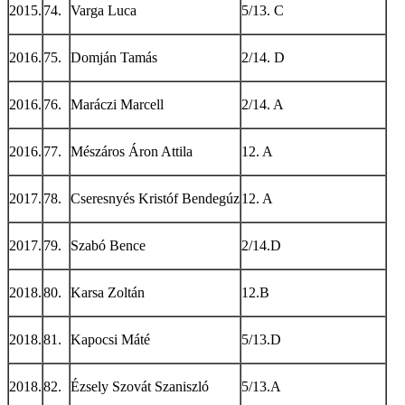
2015.
74.
Varga Luca
5/13. C
2016.
75.
Domján Tamás
2/14. D
2016.
76.
Maráczi Marcell
2/14. A
2016.
77.
Mészáros Áron Attila
12. A
2017.
78.
Cseresnyés Kristóf Bendegúz
12. A
2017.
79.
Szabó Bence
2/14.D
2018.
80.
Karsa Zoltán
12.B
2018.
81.
Kapocsi Máté
5/13.D
2018.
82.
Ézsely Szovát Szaniszló
5/13.A