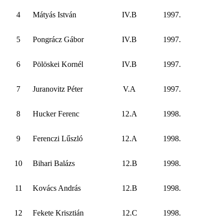
4
Mátyás István
IV.B
1997.
5
Pongrácz Gábor
IV.B
1997.
6
Pölöskei Kornél
IV.B
1997.
7
Juranovitz Péter
V.A
1997.
8
Hucker Ferenc
12.A
1998.
9
Ferenczi Lűszló
12.A
1998.
10
Bihari Balázs
12.B
1998.
11
Kovács András
12.B
1998.
12
Fekete Krisztián
12.C
1998.