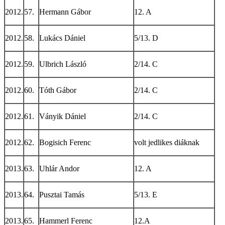
2012.
57.
Hermann Gábor
12. A
2012.
58.
Lukács Dániel
5/13. D
2012.
59.
Ulbrich László
2/14. C
2012.
60.
Tóth Gábor
2/14. C
2012.
61.
Ványik Dániel
2/14. C
2012.
62.
Bogisich Ferenc
volt jedlikes diáknak
2013.
63.
Uhlár Andor
12. A
2013.
64.
Pusztai Tamás
5/13. E
2013.
65.
Hammerl Ferenc
12.A