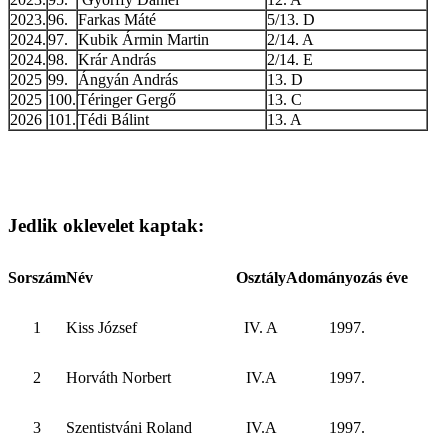
2023.
96.
Farkas Máté
5/13. D
2024.
97.
Kubik Ármin Martin
2/14. A
2024.
98.
Krár András
2/14. E
2025
99.
Ángyán András
13. D
2025
100.
Téringer Gergő
13. C
2026
101.
Tédi Bálint
13. A
Jedlik oklevelet kaptak:
Sorszám
Név
Osztály
Adományozás éve
1
Kiss József
IV. A
1997.
2
Horváth Norbert
IV.A
1997.
3
Szentistváni Roland
IV.A
1997.