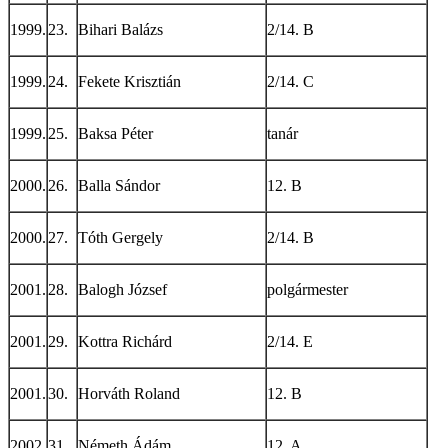
1999.
23.
Bihari Balázs
2/14. B
1999.
24.
Fekete Krisztián
2/14. C
1999.
25.
Baksa Péter
tanár
2000.
26.
Balla Sándor
12. B
2000.
27.
Tóth Gergely
2/14. B
2001.
28.
Balogh József
polgármester
2001.
29.
Kottra Richárd
2/14. E
2001.
30.
Horváth Roland
12. B
2002.
31.
Németh Ádám
12. A