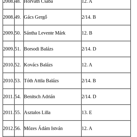
2008.
48.
Horváth Csaba
12. A
2008.
49.
Gács Gergő
2/14. B
2009.
50.
Sántha Levente Márk
12. B
2009.
51.
Borsodi Balázs
2/14. D
2010.
52.
Kovács Balázs
12. A
2010.
53.
Tóth Attila Balázs
2/14. B
2011.
54.
Benitsch Adrián
2/14. D
2011.
55.
Asztalos Lilla
13. E
2012.
56.
Mózes Ádám István
12. A