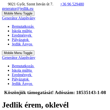
9021 Győr, Szent István út 7.
+36 96 529480
generator@jedlik.eu
Mobile Menu Toggle
Generátor Alapítvány
Bemutatkozás
Iskola múltja
Eredmények
Pályázatok
Jedlik Ányos
Mobile Menu Toggle
Generátor Alapítvány
Bemutatkozás
Iskola múltja
Eredmények
Pályázatok
Jedlik Ányos
Köszönjük támogatását! Adószám: 18535143-1-08
Jedlik érem, oklevél