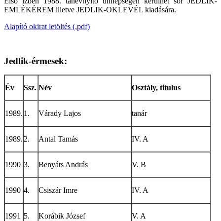
Első ízben 1988. tanévnyitó ünnepségén kerülhet sor JEDLIK-
EMLÉKÉREM illetve JEDLIK-OKLEVÉL kiadására.
Alapító okirat letöltés (.pdf)
Jedlik-érmesek:
Év
Ssz.
Név
Osztály, titulus
1989.
1.
Várady Lajos
tanár
1989.
2.
Antal Tamás
IV. A
1990
3.
Benyáts András
V. B
1990
4.
Csiszár Imre
IV. A
1991
5.
Korábik József
V. A