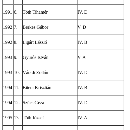
1991
6.
Tóth Tihamér
IV. D
1992
7.
Berkes Gábor
V. D
1992
8.
Ligárt László
IV. B
1993
9.
Gyurós István
V. A
1993
10.
Váradi Zoltán
IV. D
1994
11.
Bitera Krisztián
IV. B
1994
12.
Szűcs Géza
IV. D
1995
13.
Tóth József
IV. A