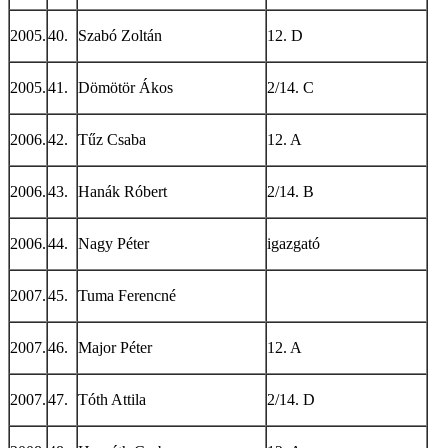
2005.
40.
Szabó Zoltán
12. D
2005.
41.
Dömötör Ákos
2/14. C
2006.
42.
Tűz Csaba
12. A
2006.
43.
Hanák Róbert
2/14. B
2006.
44.
Nagy Péter
igazgató
2007.
45.
Tuma Ferencné
2007.
46.
Major Péter
12. A
2007.
47.
Tóth Attila
2/14. D