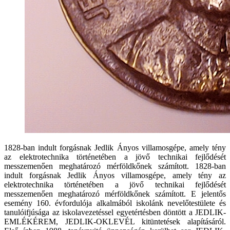
1828-ban indult forgásnak Jedlik Ányos villamosgépe, amely tény
az elektrotechnika történetében a jövő technikai fejlődését
messzemenően meghatározó mérföldkőnek számított. 1828-ban
indult forgásnak Jedlik Ányos villamosgépe, amely tény az
elektrotechnika történetében a jövő technikai fejlődését
messzemenően meghatározó mérföldkőnek számított. E jelentős
esemény 160. évfordulója alkalmából iskolánk nevelőtestülete és
tanulóifjúsága az iskolavezetéssel egyetértésben döntött a JEDLIK-
EMLÉKÉREM, JEDLIK-OKLEVÉL kitüntetések alapításáról.