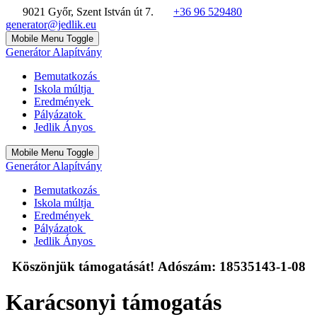
9021 Győr, Szent István út 7.
+36 96 529480
generator@jedlik.eu
Mobile Menu Toggle
Generátor Alapítvány
Bemutatkozás
Iskola múltja
Eredmények
Pályázatok
Jedlik Ányos
Mobile Menu Toggle
Generátor Alapítvány
Bemutatkozás
Iskola múltja
Eredmények
Pályázatok
Jedlik Ányos
Köszönjük támogatását! Adószám: 18535143-1-08
Karácsonyi támogatás