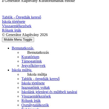
a Generátor Alapítvány Kuratóriumának elnöke
Tablók - Öregdiák kereső
Iskola története
Visszaemlékezések
Rólunk írták
© Generátor Alapítvány 2026
Mobile Menu Toggle
Bemutatkozás
Bemutatkozás
Kuratórium
Támogatóink
Jegyzőkönyvek
Iskola múltja
Iskola múltja
Tablók - öregdiák kereső
Iskola története
Igazgatóink voltak
Iskolánk jelenlegi és múltbeli tanárai
Visszaemlékezések
Rólunk írták
Osztálytalálkozók