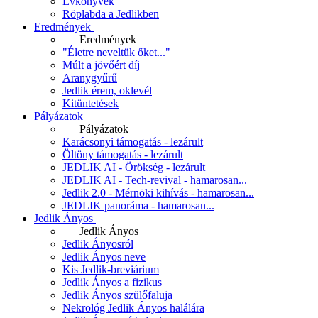
Évkönyvek
Röplabda a Jedlikben
Eredmények
Eredmények
"Életre neveltük őket..."
Múlt a jövőért díj
Aranygyűrű
Jedlik érem, oklevél
Kitüntetések
Pályázatok
Pályázatok
Karácsonyi támogatás - lezárult
Öltöny támogatás - lezárult
JEDLIK AI - Örökség - lezárult
JEDLIK AI - Tech-revival - hamarosan...
Jedlik 2.0 - Mérnöki kihívás - hamarosan...
JEDLIK panoráma - hamarosan...
Jedlik Ányos
Jedlik Ányos
Jedlik Ányosról
Jedlik Ányos neve
Kis Jedlik-breviárium
Jedlik Ányos a fizikus
Jedlik Ányos szülőfaluja
Nekrológ Jedlik Ányos halálára