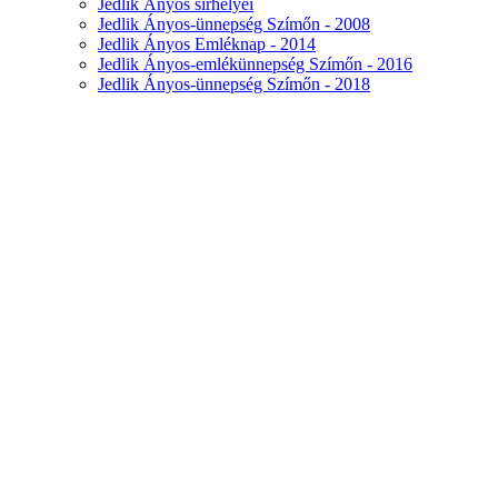
Jedlik Ányos sírhelyei
Jedlik Ányos-ünnepség Szímőn - 2008
Jedlik Ányos Emléknap - 2014
Jedlik Ányos-emlékünnepség Szímőn - 2016
Jedlik Ányos-ünnepség Szímőn - 2018