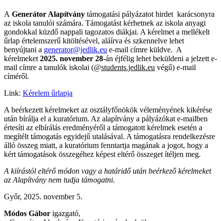
A
Generátor Alapítvány
támogatási pályázatot hirdet karácsonyra
az iskola tanulói számára. Támogatást kérhetnek az iskola anyagi
gondokkal küzdő nappali tagozatos diákjai. A kérelmet a mellékelt
űrlap értelemszerű kitöltésével, aláírva és szkennelve lehet
benyújtani a
generator@jedlik.eu
e-mail címre küldve. A
kérelmeket
2025. november 28
-án éjfélig lehet beküldeni a jelzett e-
mail címre a tanulók iskolai (@
students.jedlik.eu
végű) e-mail
címéről.
Link:
Kérelem űrlapja
A beérkezett kérelmeket az osztályfőnökök véleményének kikérése
után bírálja el a kuratórium. Az alapítvány a pályázókat e-mailben
értesíti az elbírálás eredményéről a támogatott kérelmek esetén a
megítélt támogatás egyidejű utalásával. A támogatásra rendelkezésre
álló összeg miatt, a kuratórium fenntartja magának a jogot, hogy a
kért támogatások összegéhez képest eltérő összeget ítéljen meg.
A kiírástól eltérő módon vagy a határidő után beérkező kérelmeket
az Alapítvány nem tudja támogatni.
Győr, 2025. november 5.
Módos Gábor
igazgató,