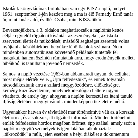
Iskolánk könyvtárának birtokában van egy KISZ-napló, melyet
1961. szeptember 1-jén kezdett meg a ma is élő Farnady Ernő tanár
úr, mint tanácsadó, és Illés Csaba, mint KISZ-titkár.
Bevezetőjükben, a 3. oldalon meghatározták a naplóírás kettős
célját: egyfelől rögzíteni kívánták az eseményeket, az iskola
szervezeti életét és működését, másfelől segítséget szerettek volna
nyújtani a későbbiekben helyükre lépő fiatalok számára. Nem
mindenben automatikusan követendő példának tüntették fel
magukat, hanem őszintén rámutattak arra, hogy eredményeik mellett
hibáikból is tanulhat a jövendő nemzedék.
Sajnos, a napló vezetése 1963-ban abbamaradt ugyan, de céljukat
most mégis elérték vele. „Újra felfedeztük”, és ennek folyamán
rácsodálkoztunk arra a szilárd meggyőződésre, eltökéltségre,
kemény küzdőszellemre, amelynek ideológiai háttere ugyan
vitatható, de amely úgy, ahogyan a naplón keresztül az itteni tanuló
ifjúság életében megnyilvánult: mindenképpen tiszteletre méltó.
Ugyanakkor hatvan év távlatából már történelmivé vált az a korszak,
életforma, és a sok-sok, itt rögzített információ. Minden történelmi
emlék felfedezése hordoz magában örömet, épp azáltal, amely szót a
naplót megnyitó személyek is igen találóan alkalmaztak:
„tükröződik” a múlt, jelen esetben a helyi diákélet a dokumentum