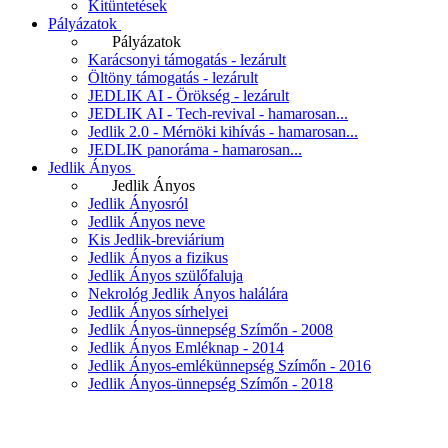
Kitüntetések
Pályázatok
Pályázatok
Karácsonyi támogatás - lezárult
Öltöny támogatás - lezárult
JEDLIK AI - Örökség - lezárult
JEDLIK AI - Tech-revival - hamarosan...
Jedlik 2.0 - Mérnöki kihívás - hamarosan...
JEDLIK panoráma - hamarosan...
Jedlik Ányos
Jedlik Ányos
Jedlik Ányosról
Jedlik Ányos neve
Kis Jedlik-breviárium
Jedlik Ányos a fizikus
Jedlik Ányos szülőfaluja
Nekrológ Jedlik Ányos halálára
Jedlik Ányos sírhelyei
Jedlik Ányos-ünnepség Szímőn - 2008
Jedlik Ányos Emléknap - 2014
Jedlik Ányos-emlékünnepség Szímőn - 2016
Jedlik Ányos-ünnepség Szímőn - 2018