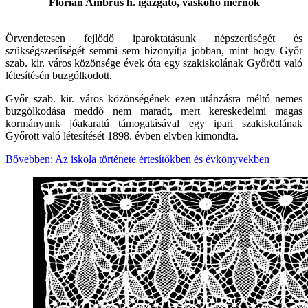
Flórián Ambrus h. igazgató, vaskohó mérnök
Örvendetesen fejlődő iparoktatásunk népszerűségét és
szükségszerűségét semmi sem bizonyítja jobban, mint hogy Győr
szab. kir. város közönsége évek óta egy szakiskolának Győrött való
létesítésén buzgólkodott.
Győr szab. kir. város közönségének ezen utánzásra méltó nemes
buzgólkodása meddő nem maradt, mert kereskedelmi magas
kormányunk jóakaratú támogatásával egy ipari szakiskolának
Győrött való létesítését 1898. évben elvben kimondta.
Bővebben: Az iskola története értesítőkben és évkönyvekben