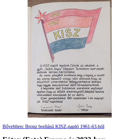
Bővebben: Bronz borítású KISZ-napló 1961-63-ból