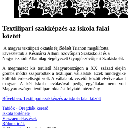
Textilipari szakképzés az iskola falai
között
A magyar textilipari oktatás fejlődését Trianon megállította.
Elvesztettük a Késmárki Állami Szövőipari Szakiskolát és a
Nagydisznódi Államilag Segélyezett Gyapjúszövőipari Szakiskolát.
A megmaradt kis területű Magyarországon a XX. század elején
gomba módra szaporodtak a textilipari vállalatok. Ezek mindegyike
külföldi érdekeltségű volt. A vállalatok vezetői között elvétve akadt
magyar. A két iskola leválásával pedig egyáltalán nem volt
Magyarországon textilipari oktatást folytató intézmény.
Bővebben: Textilipari szakképzés az iskola falai között
Tablók - Öregdiák kereső
Iskola története
Visszaemlékezések
Rólunk írták