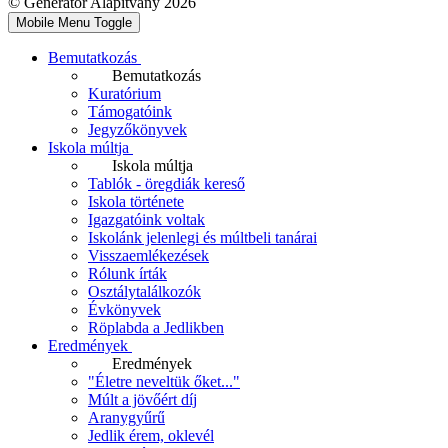
© Generátor Alapítvány 2026
Mobile Menu Toggle
Bemutatkozás
Bemutatkozás
Kuratórium
Támogatóink
Jegyzőkönyvek
Iskola múltja
Iskola múltja
Tablók - öregdiák kereső
Iskola története
Igazgatóink voltak
Iskolánk jelenlegi és múltbeli tanárai
Visszaemlékezések
Rólunk írták
Osztálytalálkozók
Évkönyvek
Röplabda a Jedlikben
Eredmények
Eredmények
"Életre neveltük őket..."
Múlt a jövőért díj
Aranygyűrű
Jedlik érem, oklevél