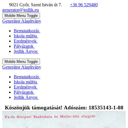
9021 Győr, Szent István út 7.
+36 96 529480
generator@jedlik.eu
Mobile Menu Toggle
Generátor Alapítvány
Bemutatkozás
Iskola múltja
Eredmények
Pályázatok
Jedlik Ányos
Mobile Menu Toggle
Generátor Alapítvány
Bemutatkozás
Iskola múltja
Eredmények
Pályázatok
Jedlik Ányos
Köszönjük támogatását! Adószám: 18535143-1-08