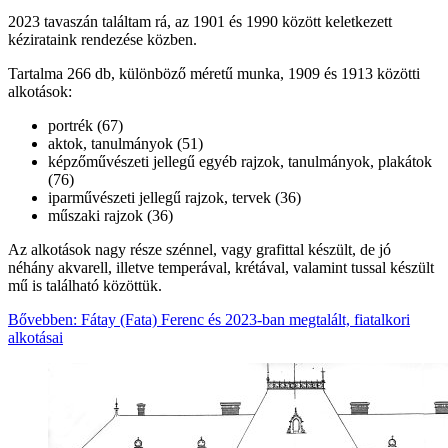
2023 tavaszán találtam rá, az 1901 és 1990 között keletkezett
kézirataink rendezése közben.
Tartalma 266 db, különböző méretű munka, 1909 és 1913 közötti
alkotások:
portrék (67)
aktok, tanulmányok (51)
képzőművészeti jellegű egyéb rajzok, tanulmányok, plakátok
(76)
iparművészeti jellegű rajzok, tervek (36)
műszaki rajzok (36)
Az alkotások nagy része szénnel, vagy grafittal készült, de jó
néhány akvarell, illetve temperával, krétával, valamint tussal készült
mű is található közöttük.
Bővebben: Fátay (Fata) Ferenc és 2023-ban megtalált, fiatalkori
alkotásai