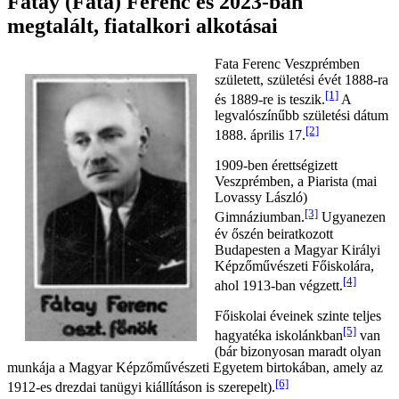
Fátay (Fata) Ferenc és 2023-ban
megtalált, fiatalkori alkotásai
Fata Ferenc Veszprémben
született, születési évét 1888-ra
[1]
és 1889-re is teszik.
A
legvalószínűbb születési dátum
[2]
1888. április 17.
1909-ben érettségizett
Veszprémben, a Piarista (mai
Lovassy László)
[3]
Gimnáziumban.
Ugyanezen
év őszén beiratkozott
Budapesten a Magyar Királyi
Képzőművészeti Főiskolára,
[4]
ahol 1913-ban végzett.
Főiskolai éveinek szinte teljes
[5]
hagyatéka iskolánkban
van
(bár bizonyosan maradt olyan
munkája a Magyar Képzőművészeti Egyetem birtokában, amely az
[6]
1912-es drezdai tanügyi kiállításon is szerepelt).