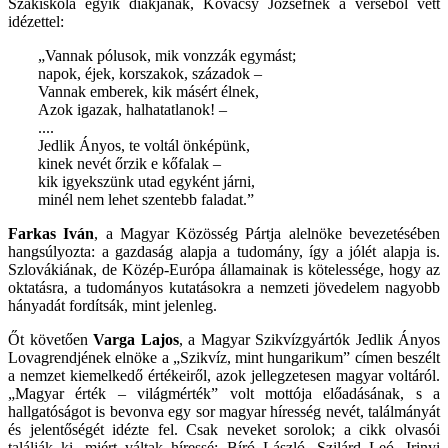
Szakiskola egyik diákjának, Kovácsy Józsefnek a verséből vett
idézettel:
„Vannak pólusok, mik vonzzák egymást;
napok, éjek, korszakok, századok –
Vannak emberek, kik másért élnek,
Azok igazak, halhatatlanok! –
....
Jedlik Ányos, te voltál önképünk,
kinek nevét őrzik e kőfalak –
kik igyekszünk utad egyként járni,
minél nem lehet szentebb faladat.”
Farkas Iván
, a Magyar Közösség Pártja alelnöke bevezetésében
hangsúlyozta: a gazdaság alapja a tudomány, így a jólét alapja is.
Szlovákiának, de Közép-Európa államainak is kötelessége, hogy az
oktatásra, a tudományos kutatásokra a nemzeti jövedelem nagyobb
hányadát fordítsák, mint jelenleg.
Őt követően
Varga Lajos
, a Magyar Szikvízgyártók Jedlik Ányos
Lovagrendjének elnöke a „Szikvíz, mint hungarikum” címen beszélt
a nemzet kiemelkedő értékeiről, azok jellegzetesen magyar voltáról.
„Magyar érték – világmérték” volt mottója előadásának, s a
hallgatóságot is bevonva egy sor magyar híresség nevét, találmányát
és jelentőségét idézte fel. Csak neveket sorolok; a cikk olvasói
találják ki, miért váltak híressé: Bíró László, Szilárd Leó, Irinyi