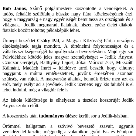
Bób János
, Szímő polgármestere köszöntötte a vendégeket. A
tudós, feltaláló szülőfaluja büszke nagy fiára, kötelességének érzi,
hogy a magyarság e nagy egyéniségét bemutassa az országnak és a
világnak. Jedlik megmaradt fiatalnak, hiszen egész életét diákok,
fiatalok között töltötte; példaképük lehet.
Ünnepi beszédet
Csáky Pál
, a Magyar Közösség Pártja országos
elnökségének tagja mondott. A történelmi folytonosságot és a
vállalás szükségességét hangsúlyozta a bevezetésben. Majd egy sor
Felvidékhez kötődő jeles magyar személyiséget – Jedlik Ányost,
Czuczor Gergelyt, Batthyány Lajost, Jókai Móricot /sic/, Mikszáth
Kálmánt, Madách Imrét – felidézve arról beszélt, hogy elhunyt
nagyjaink a múltra emlékeztetnek, jövőnk érdekében azonban
szükség van rájuk. A magyarság általuk, bennük őrizte meg azt az
erőt, mely esélyt ad a jövőnek. Jedlik üzenete: egy kis faluból is el
lehet indulni, még a világhír felé is.
Az iskola küldöttsége is elhelyezte a tisztelet koszorúját Jedlik
Ányos szobra előtt.
A koszorúzás után
tudományos ülésre
került sor a Jedlik-házban.
Örömmel hallgattam a szóvivő bevezető szavait, ugyanis
versidézettel kezdte, mégpedig a valamikori győri Fa- és Fémipari