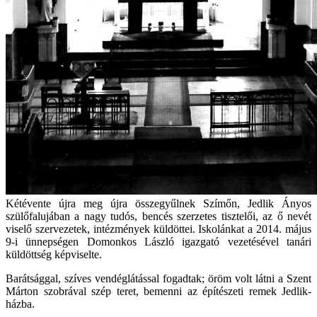
Kétévente újra meg újra összegyűlnek Szímőn, Jedlik Ányos
szülőfalujában a nagy tudós, bencés szerzetes tisztelői, az ő nevét
viselő szervezetek, intézmények küldöttei. Iskolánkat a 2014. május
9-i ünnepségen Domonkos László igazgató vezetésével tanári
küldöttség képviselte.
Barátsággal, szíves vendéglátással fogadtak; öröm volt látni a Szent
Márton szobrával szép teret, bemenni az építészeti remek Jedlik-
házba.