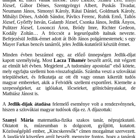
József, Gábor Dénes, Szentgyörgyi Albert, Puskás Tivadar,
Neumann János, Simonyi Károly, Rátai Dániel, Goldmark Károly,
Mihályi Dénes, Asbóth Sándor, Pávlics Ferenc, Rubik Ernő, Tallós
József, Győrffy István, Galamb József, Csonka János, Jedlik Ányos,
Pulitzer József, Losonczi Áron, Bródy Imre, Richter Gedeon,
Kodály Zoltán… A fröccsöt a legeurópaibb italnak nevezte.
Befejezésül Jedlik-érmet adott át Bób János polgármesternek; s egy
Mayer Farkas bencés tanárról, jeles Jedlik-kutatóról készült érmet.
Minden évben beszámol egy, az előző ünnepségen Jedlik-díjat
kapott személyiség. Most
Lacza Tihamér
beszélt arról, mit végzett
az elmúlt két évben. Megjelent „A tudomány apostolai” első kötete,
mely egyfajta szellemi hon-visszafoglalás. Számba veszi a szlovákiai
településeket, és felkutatja az ott élt vagy onnan kikerült tudós
magyar embereket, akik a Felvidék szellemi exportőrei. Kiemelte a
szepességieket, az iglóiakat, lőcseieket, gölnicbányaiakat, de
Mathiász Jánost is.
A
Jedlik-díjak átadása
felemelő eseménye volt a rendezvénynek,
hiszen a szlovákiai magyar tudósok díja ez. A díjazottak:
Szanyi Mária
matematika-fizika szakos tanár, néprajzkutató.
Oktatott is, múzeumban is dolgozott, gyűjtött, kutatott.
Közösségépítő ember, „Kincskeresők” címen mozgalmat szervezett.
A laudációt követően arról beszélt, mennyire fontos, hogy a tanárok