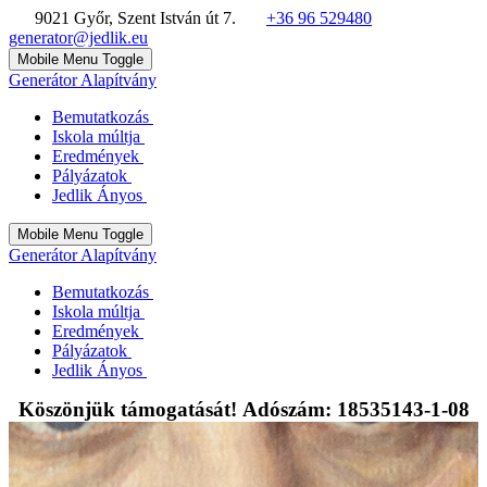
9021 Győr, Szent István út 7.
+36 96 529480
generator@jedlik.eu
Mobile Menu Toggle
Generátor Alapítvány
Bemutatkozás
Iskola múltja
Eredmények
Pályázatok
Jedlik Ányos
Mobile Menu Toggle
Generátor Alapítvány
Bemutatkozás
Iskola múltja
Eredmények
Pályázatok
Jedlik Ányos
Köszönjük támogatását! Adószám: 18535143-1-08