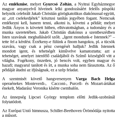
Az
emlékmise
, melyet
Gyurcsó Zoltán
, a Nyitrai Egyházmegye
magyar anyanyelvű híveinek lelki gondozásáért felelős püspöki
helynök celebrált Jakab Christián görögkatolikus diakónussal együtt,
az „ezt cselekedjétek” krisztusi tanítás jegyében fogant. Nemcsak
emlékezni kell, hanem tenni, alkotni is, követni a példát; melyet
Jedlik Ányos is követett hitben, elhivatottságban, a tudomány és a
munka szeretetében. Jakab Christián diakónus a szentbeszédben
Isten szavának meghallásáról szólt. „Igent mondunk-e Istennek?” –
tette fel a kérdést. Érzékeny-e fülünk a finom hangokra, pl. a tücsök
szavára, vagy csak a pénz csengését halljuk? Jedlik Istennek
mondott igent, és tehetségét kiművelve kamatoztatta; azt a
tehetséget, amelyet istenfélő családjából és Szímő községből vitt a
világba. Fogékony, önzetlen, jó bencés volt, egyben magyar és
hazafi; magyarul tanított és írt, a munka soha nem fárasztotta. Az ő
példáját átadni az ifjúságnak, ez a szép feladat.
A szentmisét követő hangversenyen
Varga Bach Helga
operaénekes Monteverdi-, Cacconi-, Purcell- és Mozart-áriákat
énekelt, Madarász Veronika kísérte csembalón.
Az ünnepség Lipcsei György templom előtti Jedlik-szobránál
folytatódott.
Az Európai Unió himnusza, Schiller-Beethoven Örömódája nyitotta
a műsort.