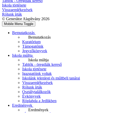
Tablók - Öregdiák kereső
Iskola története
Visszaemlékezések
Rólunk írták
© Generátor Alapítvány 2026
Mobile Menu Toggle
Bemutatkozás
Bemutatkozás
Kuratórium
Támogatóink
Jegyzőkönyvek
Iskola múltja
Iskola múltja
Tablók - öregdiák kereső
Iskola története
Igazgatóink voltak
Iskolánk jelenlegi és múltbeli tanárai
Visszaemlékezések
Rólunk írták
Osztálytalálkozók
Évkönyvek
Röplabda a Jedlikben
Eredmények
Eredmények