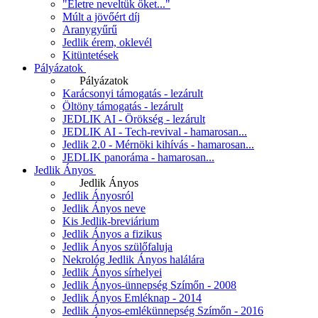
"Életre neveltük őket..."
Múlt a jövőért díj
Aranygyűrű
Jedlik érem, oklevél
Kitüntetések
Pályázatok
Pályázatok
Karácsonyi támogatás - lezárult
Öltöny támogatás - lezárult
JEDLIK AI - Örökség - lezárult
JEDLIK AI - Tech-revival - hamarosan...
Jedlik 2.0 - Mérnöki kihívás - hamarosan...
JEDLIK panoráma - hamarosan...
Jedlik Ányos
Jedlik Ányos
Jedlik Ányosról
Jedlik Ányos neve
Kis Jedlik-breviárium
Jedlik Ányos a fizikus
Jedlik Ányos szülőfaluja
Nekrológ Jedlik Ányos halálára
Jedlik Ányos sírhelyei
Jedlik Ányos-ünnepség Szímőn - 2008
Jedlik Ányos Emléknap - 2014
Jedlik Ányos-emlékünnepség Szímőn - 2016