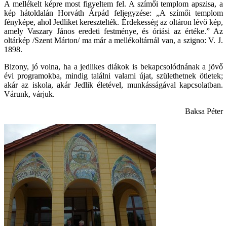
A mellékelt képre most figyeltem fel. A szímői templom apszisa, a
kép hátoldalán Horváth Árpád feljegyzése: „A szímői templom
fényképe, ahol Jedliket keresztelték. Érdekesség az oltáron lévő kép,
amely Vaszary János eredeti festménye, és óriási az értéke.” Az
oltárkép /Szent Márton/ ma már a mellékoltárnál van, a szigno: V. J.
1898.
Bizony, jó volna, ha a jedlikes diákok is bekapcsolódnának a jövő
évi programokba, mindig találni valami újat, születhetnek ötletek;
akár az iskola, akár Jedlik életével, munkásságával kapcsolatban.
Várunk, várjuk.
Baksa Péter