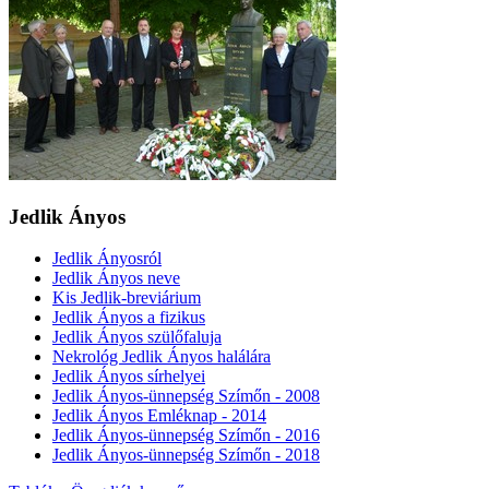
Jedlik Ányos
Jedlik Ányosról
Jedlik Ányos neve
Kis Jedlik-breviárium
Jedlik Ányos a fizikus
Jedlik Ányos szülőfaluja
Nekrológ Jedlik Ányos halálára
Jedlik Ányos sírhelyei
Jedlik Ányos-ünnepség Szímőn - 2008
Jedlik Ányos Emléknap - 2014
Jedlik Ányos-ünnepség Szímőn - 2016
Jedlik Ányos-ünnepség Szímőn - 2018