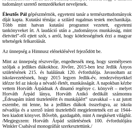
tudományt szerető nemzedékeket neveljenek.
Élesztős Pál
gépészmérnök, egyetemi tanár a természettudományok
díját kapta. Kutatási témája: a szilárd rugalmas testek mechanikája.
Több mint hatvan kutatási programot vezetett, egyetemi
tankönyveket írt. A laudáció után a „tudományos munkásság, mint
életvitel”-ről ejtett szót, s arról, hogy kötelességének érzi a magyar
tehetségek felkarolását.
Az ünnepség a Himnusz eléneklésével fejeződött be.
Mint az ünnepség részvevője, engedtessék meg, hogy személyesen
szóljak a jedlikes diákokhoz. Jövőre, 2015-ben lesz Jedlik Ányos
születésének 215. és halálának 120. évfordulója. Javasoltam az
iskolavezetésnek, hogy 2015 legyen Jedlik-év, rendezvényekkel
idézze fel az iskola a névadó életét, munkásságát. A napokban kézbe
vettem Horváth Árpádnak A dinamó regénye c. könyvét – melyet
Horváth Árpád lánya, Horváth Anikó dedikált számomra
„Édesapám iránti tiszteletéért és munkájáért” szavakkal – s az jutott
eszembe, mi lenne, ha a jedlikes diákok összefogva, az iskola
névadója és a szerző iránti tiszteletből megjelentetnék ezt az 1944-
ben kiadott könyvet. Bővebb, gazdagabb, mint A megkésett világhír.
/Megjegyzem: Horváth Árpád születésének 100. évfordulójára
Winkler Csabával monográfiát szerkesztettünk./