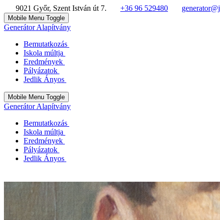
9021 Győr, Szent István út 7.
+36 96 529480
generator@j
Mobile Menu Toggle
Generátor Alapítvány
Bemutatkozás
Iskola múltja
Eredmények
Pályázatok
Jedlik Ányos
Mobile Menu Toggle
Generátor Alapítvány
Bemutatkozás
Iskola múltja
Eredmények
Pályázatok
Jedlik Ányos