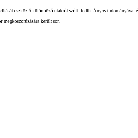
ítását eszközlő különböző utakról szólt. Jedlik Ányos tudományával és a 
r megkoszorúzására került sor.