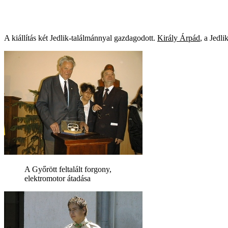
A kiállítás két Jedlik-találmánnyal gazdagodott.
Király Árpád
, a Jedl
A Győrött feltalált forgony,
elektromotor átadása