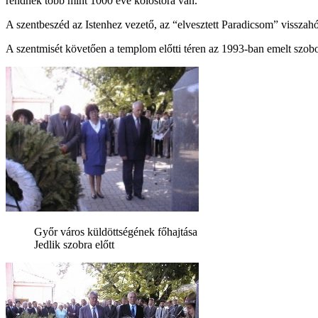
rendnek több mint 1000 éve kolostora van.
A szentbeszéd az Istenhez vezető, az “elvesztett Paradicsom” visszahód
A szentmisét követően a templom előtti téren az 1993-ban emelt szobo
Győr város küldöttségének főhajtása
Jedlik szobra előtt