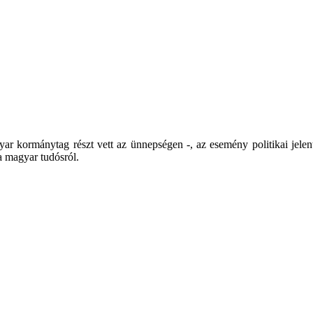
ar kormánytag részt vett az ünnepségen -, az esemény politikai jelen
 magyar tudósról.