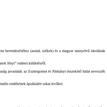
em berendezéséhez (asztal, székek) és a magyar tannyelvű iskolának
atok fényt” emberi küldetésről.
aság javaslatát: az Esztergomot és Párkányt összekötő hidat nevezzék
tudós emlékének ápolásáért sokat tevőket.