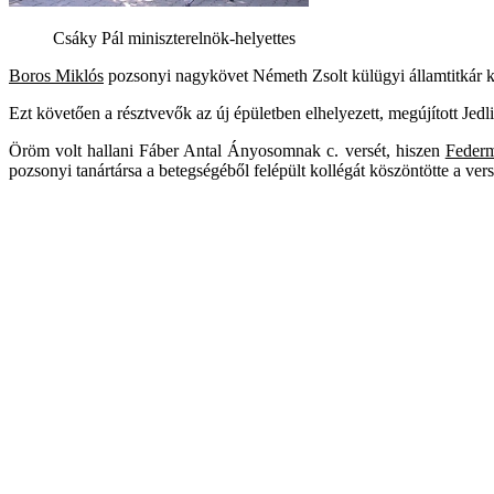
Csáky Pál miniszterelnök-helyettes
Boros Miklós
pozsonyi nagykövet Németh Zsolt külügyi államtitkár kö
Ezt követően a résztvevők az új épületben elhelyezett, megújított Jedli
Öröm volt hallani Fáber Antal Ányosomnak c. versét, hiszen
Federm
pozsonyi tanártársa a betegségéből felépült kollégát köszöntötte a ver