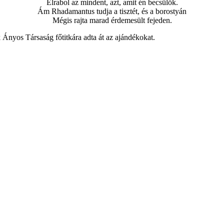
Elrabol az mindent, azt, amit én becsülök.
Ám Rhadamantus tudja a tisztét, és a borostyán
Mégis rajta marad érdemesült fejeden.
ik Ányos Társaság főtitkára adta át az ajándékokat.