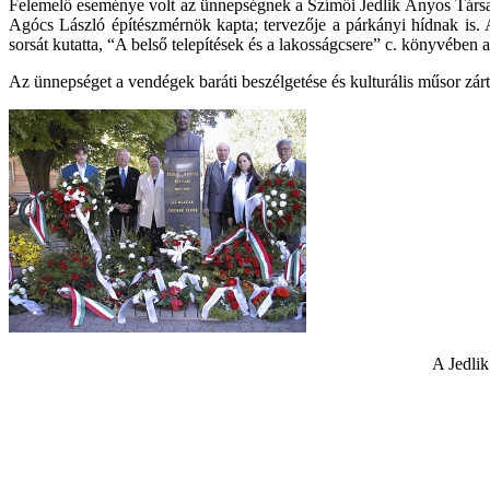
Felemelő eseménye volt az ünnepségnek a Szímői Jedlik Ányos Társasá
Agócs László építészmérnök kapta; tervezője a párkányi hídnak is.
sorsát kutatta, “A belső telepítések és a lakosságcsere” c. könyvében a 
Az ünnepséget a vendégek baráti beszélgetése és kulturális műsor zárt
A Jedlik