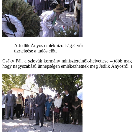
A Jedlik Ányos emlékbizottság-Győr
tisztelgése a tudós előtt
Csáky Pál
, a szlovák kormány miniszterelnök-helyettese – több magy
hogy nagyszabású ünnepségen emlékezhetnek meg Jedlik Ányosról, a