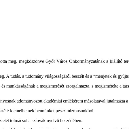
itotta meg, megköszönve Győr Város Önkormányzatának a kiállító ter
g. A tudás, a tudomány világosságáról beszélt és a “menjetek és gyújts
k és munkásságának a megismerését szorgalmazta, s megismételte a társ
 Ányosnak adományozott akadémiai emlékérem másolatával jutalmazta a 
eszélt: kiemelhetnek bennünket pesszimizmusunkból.
tét tolmácsolta szlovák nyelvű beszédében.