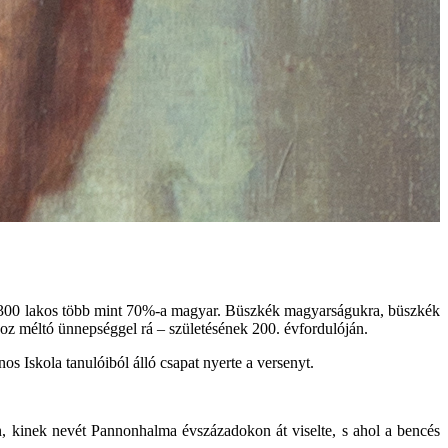
 2300 lakos több mint 70%-a magyar. Büszkék magyarságukra, büszkék
óhoz méltó ünnepséggel rá – születésének 200. évfordulóján.
s Iskola tanulóiból álló csapat nyerte a versenyt.
, kinek nevét Pannonhalma évszázadokon át viselte, s ahol a bencés