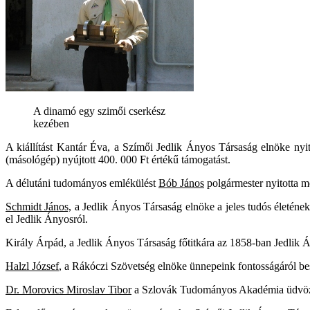
A dinamó egy szimői cserkész
kezében
A kiállítást Kantár Éva, a Szímői Jedlik Ányos Társaság elnöke ny
(másológép) nyújtott 400. 000 Ft értékű támogatást.
A délutáni tudományos emlékülést
Bób János
polgármester nyitotta me
Schmidt János,
a Jedlik Ányos Társaság elnöke a jeles tudós életéne
el Jedlik Ányosról.
Király Árpád, a Jedlik Ányos Társaság főtitkára az 1858-ban Jedlik
Halzl József
, a Rákóczi Szövetség elnöke ünnepeink fontosságáról b
Dr. Morovics Miroslav Tibor
a Szlovák Tudományos Akadémia üdvözle