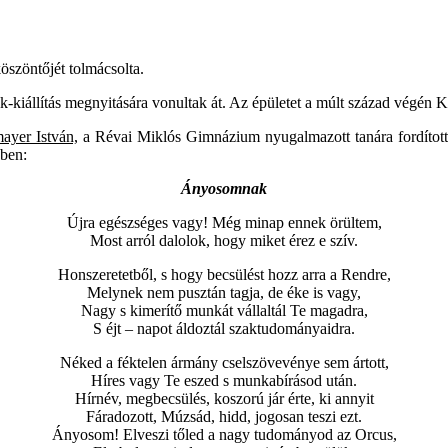
szöntőjét tolmácsolta.
k-kiállítás megnyitására vonultak át. Az épületet a múlt század végén Ká
ayer István,
a Révai Miklós Gimnázium nyugalmazott tanára fordította 
sben:
Ányosomnak
Újra egészséges vagy! Még minap ennek örültem,
Most arról dalolok, hogy miket érez e szív.
Honszeretetből, s hogy becsülést hozz arra a Rendre,
Melynek nem pusztán tagja, de éke is vagy,
Nagy s kimerítő munkát vállaltál Te magadra,
S éjt – napot áldoztál szaktudományaidra.
Néked a féktelen ármány cselszövevénye sem ártott,
Híres vagy Te eszed s munkabírásod után.
Hírnév, megbecsülés, koszorú jár érte, ki annyit
Fáradozott, Múzsád, hidd, jogosan teszi ezt.
Ányosom! Elveszi tőled a nagy tudományod az Orcus,