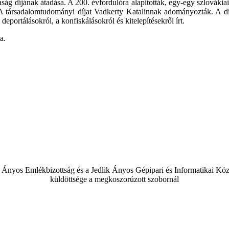
g díjának átadása. A 200. évfordulóra alapították, egy-egy szlovákia
 A társadalomtudományi díjat Vadkerty Katalinnak adományozták. A dí
deportálásokról, a konfiskálásokról és kitelepítésekről írt.
a.
 Ányos Emlékbizottság és a Jedlik Ányos Gépipari és Informatikai Kö
küldöttsége a megkoszorúzott szobornál