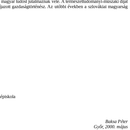
i magyar tudóst jutalmaznak vele. A természettudományi-műszaki díjat
jazott gazdaságtörténész. Az utóbbi években a szlovákiai magyarság
zépiskola
Baksa Péter
Győr, 2000. május