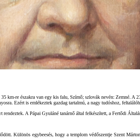
b. 35 km-re északra van egy kis falu, Szímő; szlovák nevén: Zemné. A
 Ányosra. Ezért is emlékeztek gazdag tartalmú, a nagy tudóshoz, feltalál
endeztek. A Pápai Gyuláné tanárnő által felkészített, a Fertődi Általáno
dődött. Különös egybeesés, hogy a templom védőszentje Szent Márton