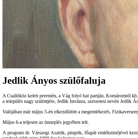
Jedlik Ányos szülőfaluja
A Csallóköz keleti peremén, a Vág folyó bal partján, Komáromtól k
a település nagy szülöttjére, Jedlik Istvánra, szerzetesi nevén Jedlik
Valójában már május 5-én elkezdődött a megemlékezés. Fizikaversenyt r
Május 6-a teljesen az ünneplés jegyében telt.
A program dr. Várszegi Asztrik, püspök, főapát emlékmiséjével kez