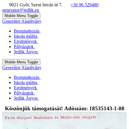
9021 Győr, Szent István út 7.
+36 96 529480
generator@jedlik.eu
Mobile Menu Toggle
Generátor Alapítvány
Bemutatkozás
Iskola múltja
Eredmények
Pályázatok
Jedlik Ányos
Mobile Menu Toggle
Generátor Alapítvány
Bemutatkozás
Iskola múltja
Eredmények
Pályázatok
Jedlik Ányos
Köszönjük támogatását! Adószám: 18535143-1-08