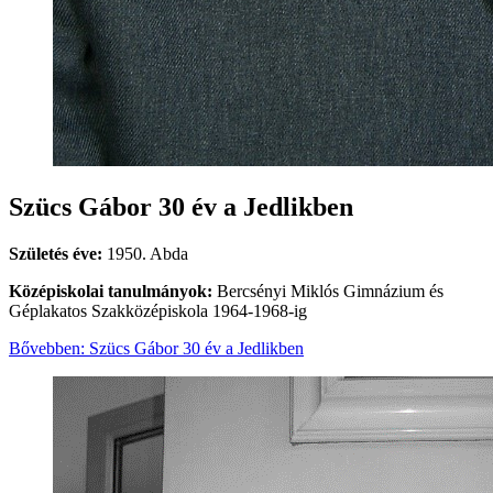
Szücs Gábor 30 év a Jedlikben
Születés éve:
1950. Abda
Középiskolai tanulmányok:
Bercsényi Miklós Gimnázium és
Géplakatos Szakközépiskola 1964-1968-ig
Bővebben: Szücs Gábor 30 év a Jedlikben