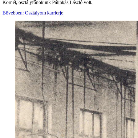
Kornél, osztályfőnökünk Pálinkás László volt.
Bővebben: Osztályom karrierje