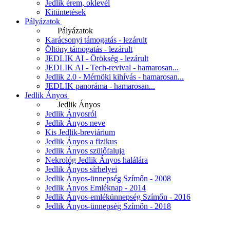
Jedlik érem, oklevél
Kitüntetések
Pályázatok
Pályázatok
Karácsonyi támogatás - lezárult
Öltöny támogatás - lezárult
JEDLIK AI - Örökség - lezárult
JEDLIK AI - Tech-revival - hamarosan...
Jedlik 2.0 - Mérnöki kihívás - hamarosan...
JEDLIK panoráma - hamarosan...
Jedlik Ányos
Jedlik Ányos
Jedlik Ányosról
Jedlik Ányos neve
Kis Jedlik-breviárium
Jedlik Ányos a fizikus
Jedlik Ányos szülőfaluja
Nekrológ Jedlik Ányos halálára
Jedlik Ányos sírhelyei
Jedlik Ányos-ünnepség Szímőn - 2008
Jedlik Ányos Emléknap - 2014
Jedlik Ányos-emlékünnepség Szímőn - 2016
Jedlik Ányos-ünnepség Szímőn - 2018