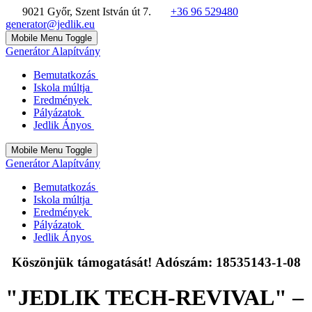
9021 Győr, Szent István út 7.
+36 96 529480
generator@jedlik.eu
Mobile Menu Toggle
Generátor Alapítvány
Bemutatkozás
Iskola múltja
Eredmények
Pályázatok
Jedlik Ányos
Mobile Menu Toggle
Generátor Alapítvány
Bemutatkozás
Iskola múltja
Eredmények
Pályázatok
Jedlik Ányos
Köszönjük támogatását! Adószám: 18535143-1-08
"JEDLIK TECH-REVIVAL" –