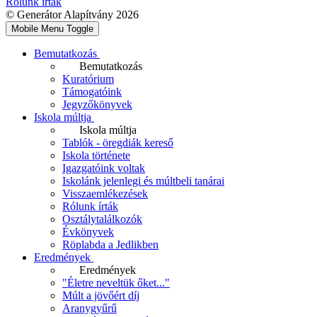
Rólunk írták
© Generátor Alapítvány 2026
Mobile Menu Toggle
Bemutatkozás
Bemutatkozás
Kuratórium
Támogatóink
Jegyzőkönyvek
Iskola múltja
Iskola múltja
Tablók - öregdiák kereső
Iskola története
Igazgatóink voltak
Iskolánk jelenlegi és múltbeli tanárai
Visszaemlékezések
Rólunk írták
Osztálytalálkozók
Évkönyvek
Röplabda a Jedlikben
Eredmények
Eredmények
"Életre neveltük őket..."
Múlt a jövőért díj
Aranygyűrű