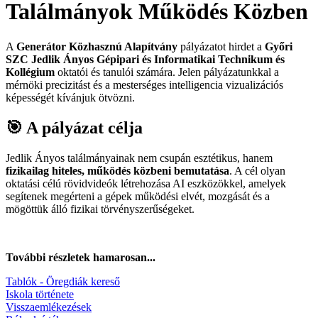
Találmányok Működés Közben
A
Generátor Közhasznú Alapítvány
pályázatot hirdet a
Győri
SZC Jedlik Ányos Gépipari és Informatikai Technikum és
Kollégium
oktatói és tanulói számára. Jelen pályázatunkkal a
mérnöki precizitást és a mesterséges intelligencia vizualizációs
képességét kívánjuk ötvözni.
🎯 A pályázat célja
Jedlik Ányos találmányainak nem csupán esztétikus, hanem
fizikailag hiteles, működés közbeni bemutatása
. A cél olyan
oktatási célú rövidvideók létrehozása AI eszközökkel, amelyek
segítenek megérteni a gépek működési elvét, mozgását és a
mögöttük álló fizikai törvényszerűségeket.
További részletek hamarosan...
Tablók - Öregdiák kereső
Iskola története
Visszaemlékezések