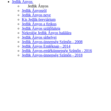
Jedlik Ányos
Jedlik Ányos
Jedlik Ányosról
Jedlik Ányos neve
Kis Jedlik-breviárium
Jedlik Ányos a fizikus
Jedlik Ányos szülőfaluja
Nekrológ Jedlik Ányos halálára
Jedlik Ányos sírhelyei
Jedlik Ányos-ünnepség Szímőn - 2008
Jedlik Ányos Emléknap - 2014
Jedlik Ányos-emlékünnepség Szímőn - 2016
Jedlik Ányos-ünnepség Szímőn - 2018