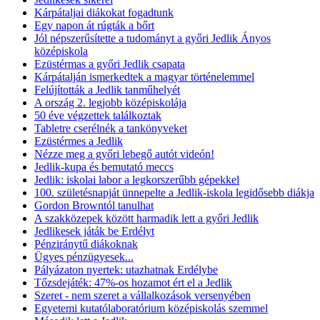
Kárpátaljai diákokat fogadtunk
Egy napon át rúgták a bőrt
Jól népszerűsítette a tudományt a győri Jedlik Ányos
középiskola
Ezüstérmas a győri Jedlik csapata
Kárpátalján ismerkedtek a magyar történelemmel
Felújították a Jedlik tanműhelyét
A ország 2. legjobb középiskolája
50 éve végzettek találkoztak
Tabletre cserélnék a tankönyveket
Ezüstérmes a Jedlik
Nézze meg a győri lebegő autót videón!
Jedlik-kupa és bemutató meccs
Jedlik: iskolai labor a legkorszerűbb gépekkel
100. születésnapját ünnepelte a Jedlik-iskola legidősebb diákja
Gordon Browntól tanulhat
A szakközepek között harmadik lett a győri Jedlik
Jedlikesek játák be Erdélyt
Pénziránytű diákoknak
Ügyes pénzügyesek...
Pályázaton nyertek: utazhatnak Erdélybe
Tőzsdejáték: 47%-os hozamot ért el a Jedlik
Szeret - nem szeret a vállalkozások versenyében
Egyetemi kutatólaboratórium középiskolás szemmel