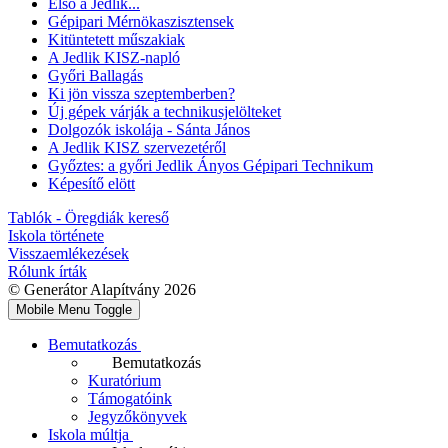
Első a Jedlik...
Gépipari Mérnökaszisztensek
Kitüntetett műszakiak
A Jedlik KISZ-napló
Győri Ballagás
Ki jön vissza szeptemberben?
Új gépek várják a technikusjelölteket
Dolgozók iskolája - Sánta János
A Jedlik KISZ szervezetéről
Győztes: a győri Jedlik Ányos Gépipari Technikum
Képesítő elött
Tablók - Öregdiák kereső
Iskola története
Visszaemlékezések
Rólunk írták
© Generátor Alapítvány 2026
Mobile Menu Toggle
Bemutatkozás
Bemutatkozás
Kuratórium
Támogatóink
Jegyzőkönyvek
Iskola múltja