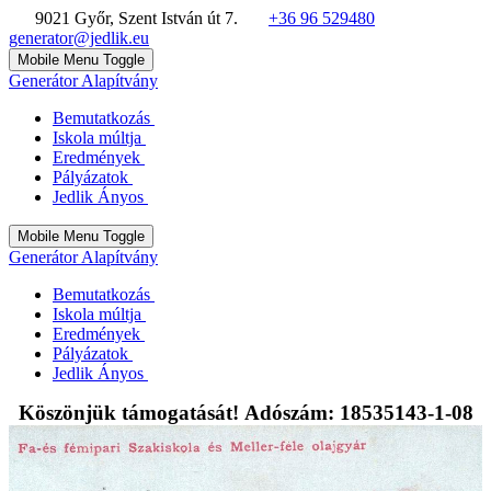
9021 Győr, Szent István út 7.
+36 96 529480
generator@jedlik.eu
Mobile Menu Toggle
Generátor Alapítvány
Bemutatkozás
Iskola múltja
Eredmények
Pályázatok
Jedlik Ányos
Mobile Menu Toggle
Generátor Alapítvány
Bemutatkozás
Iskola múltja
Eredmények
Pályázatok
Jedlik Ányos
Köszönjük támogatását! Adószám: 18535143-1-08