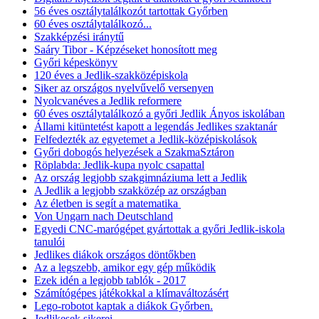
56 éves osztálytalálkozót tartottak Győrben
60 éves osztálytalálkozó...
Szakképzési iránytű
Saáry Tibor - Képzéseket honosított meg
Győri képeskönyv
120 éves a Jedlik-szakközépiskola
Siker az országos nyelvűvelő versenyen
Nyolcvanéves a Jedlik reformere
60 éves osztálytalálkozó a győri Jedlik Ányos iskolában
Állami kitüntetést kapott a legendás Jedlikes szaktanár
Felfedezték az egyetemet a Jedlik-középiskolások
Győri dobogós helyezések a SzakmaSztáron
Röplabda: Jedlik-kupa nyolc csapattal
Az ország legjobb szakgimnáziuma lett a Jedlik
A Jedlik a legjobb szakközép az országban
Az életben is segít a matematika
Von Ungarn nach Deutschland
Egyedi CNC-marógépet gyártottak a győri Jedlik-iskola
tanulói
Jedlikes diákok országos döntőkben
Az a legszebb, amikor egy gép működik
Ezek idén a legjobb tablók - 2017
Számítógépes játékokkal a klímaváltozásért
Lego-robotot kaptak a diákok Győrben.
Jedlikesek sikerei