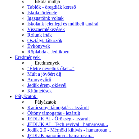
Iskola múltja
Tablók - öregdiák kereső
Iskola története
Igazgatóink voltak
Iskolánk jelenlegi és múltbeli tanárai
Visszaemlékezések
Rólunk írták
Osztálytalálkozók
Évkönyvek
Röplabda a Jedlikben
Eredmények
Eredmények
"Életre neveltük őket..."
Múlt a jövőért díj
Aranygyűrű
Jedlik érem, oklevél
Kitüntetések
Pályázatok
Pályázatok
Karácsonyi támogatás - lezárult
Öltöny támogatás - lezárult
JEDLIK AI - Örökség - lezárult
JEDLIK AI - Tech-revival - hamarosan...
Jedlik 2.0 - Mérnöki kihívás - hamarosan...
JEDLIK panoráma - hamarosan...