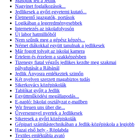
Második lett a Jedlik
Nagyinet foglalkozások...
Jedlikesek a győri egyetemi kutató...
Életmentő igazgatók, portások
Logikában a legeredményesebbek
Internetezés az iskolafolyosón
Új labor hatmillióból
Nem szűnik meg a gépész képzés...
Német diákokkal együtt tanulnak a jedlikesek
Már fogott tolvajt az iskolai kamera
Értelem és érzelem a szakképzésben
Tizenegy fiatal végzős jedlikes kezdte meg szakmai
pályafutását a Rábánál
Jedlik Ányosra emlékeztek szimőn
Két nyelven szerzett magabiztos tudás
Sikerkovács középiskolák
Tablókat gyűjt a Jedlik
Együttműködési megállapodás...
E-napló: Iskolai osztályzat e-mailben
Wir freuen uns über die...
Űrversennyel nyertek a Jedlikesek
Sikeresek a győri középiskolák
Gépipari számítástechnikában a Jedlik-középiskola a legjobb
Hazai első hely - Röplabda
Textiles emléktábla avató