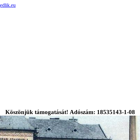
edlik.eu
Köszönjük támogatását! Adószám: 18535143-1-08