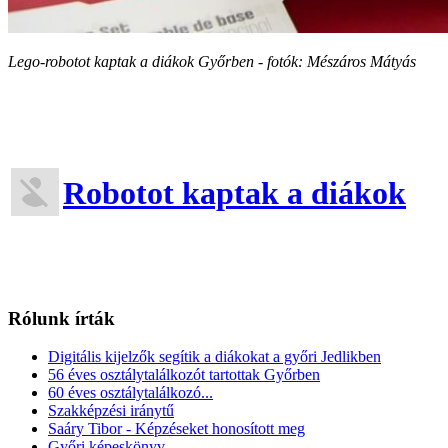
Lego-robotot kaptak a diákok Győrben - fotók: Mészáros Mátyás
Robotot kaptak a diákok
Rólunk írták
Digitális kijelzők segítik a diákokat a győri Jedlikben
56 éves osztálytalálkozót tartottak Győrben
60 éves osztálytalálkozó...
Szakképzési iránytű
Saáry Tibor - Képzéseket honosított meg
Győri képeskönyv