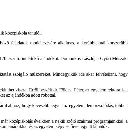
lik középiskola tanulói.
böző feladatok modellezésére alkalmas, a korábbiaknál korszerűbb
a 170 ezer forint értékű ajándékot. Domonkos László, a Győri Műszaki
tatást szolgáló műszereket. Mindegyikük ide akar felvételizni, hogy
thet vissza. Erről beszélt dr. Földesi Péter, az egyetem rektora is a
et az ajándékba adott robottal.
ájárul ahhoz, hogy kevesebb legyen az egyetemi lemorzsolódás, többen
 már középiskolás éveikben a nekik szóló szakmai programjainkkal, a
ön tanáraikkal és az egyetem képviselőivel együtt láthatók.