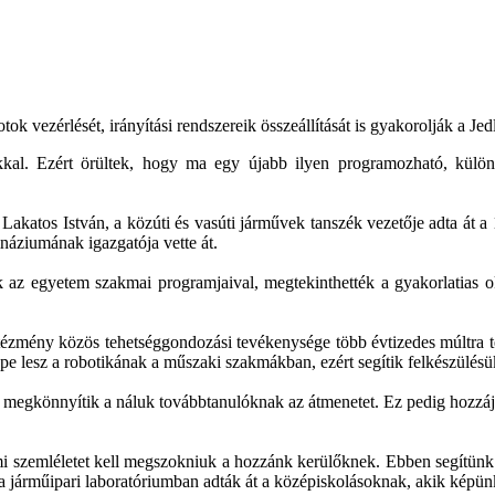
ok vezérlését, irányítási rendszereik összeállítását is gyakorolják a Jed
kal. Ezért örültek, hogy ma egy újabb ilyen programozható, külön
akatos István, a közúti és vasúti járművek tanszék vezetője adta át 
áziumának igazgatója vette át.
 az egyetem szakmai programjaival, megtekinthették a gyakorlatias ok
ézmény közös tehetséggondozási tevékenysége több évtizedes múltra tekin
e lesz a robotikának a műszaki szakmákban, ezért segítik felkészülésük
 így megkönnyítik a náluk továbbtanulóknak az átmenetet. Ez pedig hozz
emi szemléletet kell megszokniuk a hozzánk kerülőknek. Ebben segítünk
a járműipari laboratóriumban adták át a középiskolásoknak, akik képünk