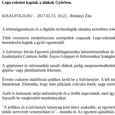
Lego-robotot kaptak a diákok Győrben.
KISALFOLD.HU - 2017.02.15. 16:22 - Rimányi Zita
A tehetséggondozás és a digitális technológiák oktatása keretében robot
Több versenyen eredményesen szerepeltek csapataik Lego-robotaik
berendezést kaptak a győri egyetemtől.
A Széchenyi István Egyetem járműdiagnosztika laboratóriumában dr. L
Szakképzési Centrum Jedlik Ányos Gépipari és Informatikai Szakgimn
A gépészetet és informatikát tanuló diákok pedig megismerkedhettek
gépész- vagy járműmérnök lehessen.
Évente csaknem másfélszáz jedlikes kerül be a Széchenyire. A két int
fiataloknak. Elmondta, hogy mire pályájuk csúcsára érnek, nagy szerep
Azért is fontosnak tartja intézményük és a Jedlik kapcsolatát, mert
fejezzék be megkezdett tanulmányaikat.
"A jedlikes és a széchenyis tananyag közt nincs szakadék, az egyet
nekik szervezett versenyekkel is" – mondta el. Az egyetem ajándékát 