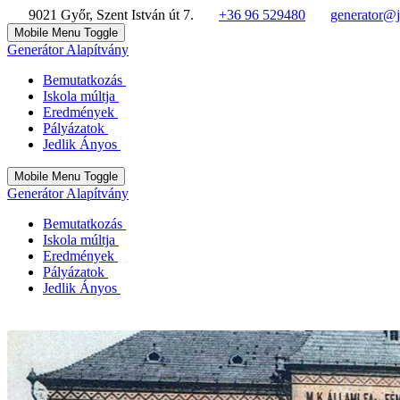
9021 Győr, Szent István út 7.
+36 96 529480
generator@j
Mobile Menu Toggle
Generátor Alapítvány
Bemutatkozás
Iskola múltja
Eredmények
Pályázatok
Jedlik Ányos
Mobile Menu Toggle
Generátor Alapítvány
Bemutatkozás
Iskola múltja
Eredmények
Pályázatok
Jedlik Ányos