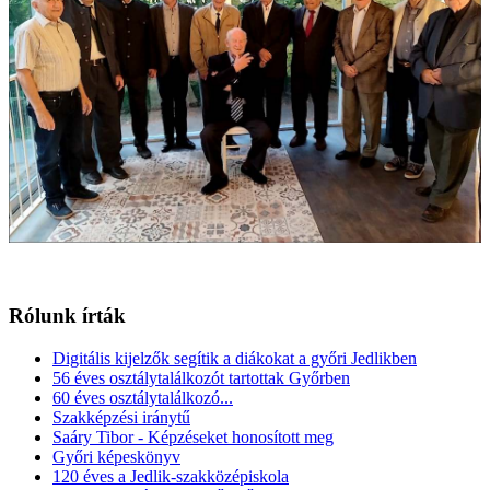
Rólunk írták
Digitális kijelzők segítik a diákokat a győri Jedlikben
56 éves osztálytalálkozót tartottak Győrben
60 éves osztálytalálkozó...
Szakképzési iránytű
Saáry Tibor - Képzéseket honosított meg
Győri képeskönyv
120 éves a Jedlik-szakközépiskola