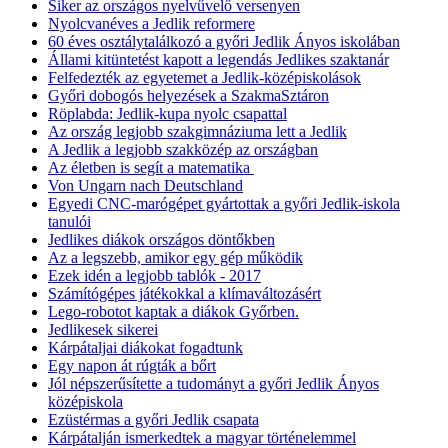
Siker az országos nyelvűvelő versenyen
Nyolcvanéves a Jedlik reformere
60 éves osztálytalálkozó a győri Jedlik Ányos iskolában
Állami kitüntetést kapott a legendás Jedlikes szaktanár
Felfedezték az egyetemet a Jedlik-középiskolások
Győri dobogós helyezések a SzakmaSztáron
Röplabda: Jedlik-kupa nyolc csapattal
Az ország legjobb szakgimnáziuma lett a Jedlik
A Jedlik a legjobb szakközép az országban
Az életben is segít a matematika
Von Ungarn nach Deutschland
Egyedi CNC-marógépet gyártottak a győri Jedlik-iskola
tanulói
Jedlikes diákok országos döntőkben
Az a legszebb, amikor egy gép működik
Ezek idén a legjobb tablók - 2017
Számítógépes játékokkal a klímaváltozásért
Lego-robotot kaptak a diákok Győrben.
Jedlikesek sikerei
Kárpátaljai diákokat fogadtunk
Egy napon át rúgták a bőrt
Jól népszerűsítette a tudományt a győri Jedlik Ányos
középiskola
Ezüstérmas a győri Jedlik csapata
Kárpátalján ismerkedtek a magyar történelemmel