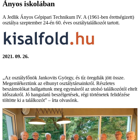
Ányos iskolában
A Jedlik Ányos Gépipari Technikum IV. A (1961-ben érettségizett)
osztálya szeptember 24-én 60. éves osztálytalálkozót tartott.
2021. 09. 26.
„Az osztályfőnök Jankovits György, és tíz öregdiák jött össze.
Megemlékeztünk az elhunyt osztálytársainkról. Részletes
beszámolókat hallgattunk meg egymásról az utolsó találkozótól eltelt
időszakról. Jó hangulatú beszélgetések, régi történetek felidézése
töltötte ki a találkozót” – írta olvasónk.