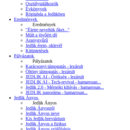
Osztálytalálkozók
Évkönyvek
Röplabda a Jedlikben
Eredmények
Eredmények
"Életre neveltük őket..."
Múlt a jövőért díj
Aranygyűrű
Jedlik érem, oklevél
Kitüntetések
Pályázatok
Pályázatok
Karácsonyi támogatás - lezárult
Öltöny támogatás - lezárult
JEDLIK AI - Örökség - lezárult
JEDLIK AI - Tech-revival - hamarosan...
Jedlik 2.0 - Mérnöki kihívás - hamarosan...
JEDLIK panoráma - hamarosan...
Jedlik Ányos
Jedlik Ányos
Jedlik Ányosról
Jedlik Ányos neve
Kis Jedlik-breviárium
Jedlik Ányos a fizikus
Jedlik Ányos szülőfaluja