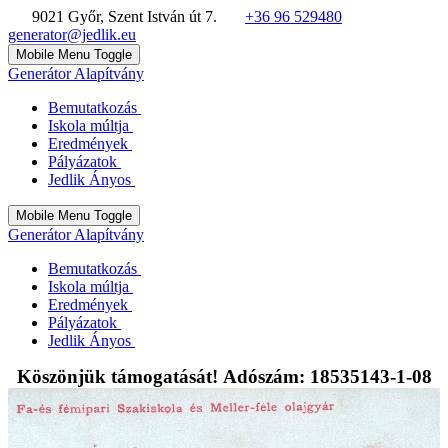
9021 Győr, Szent István út 7.
+36 96 529480
generator@jedlik.eu
Mobile Menu Toggle
Generátor Alapítvány
Bemutatkozás
Iskola múltja
Eredmények
Pályázatok
Jedlik Ányos
Mobile Menu Toggle
Generátor Alapítvány
Bemutatkozás
Iskola múltja
Eredmények
Pályázatok
Jedlik Ányos
Köszönjük támogatását! Adószám: 18535143-1-08