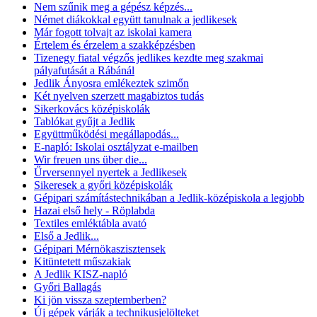
Nem szűnik meg a gépész képzés...
Német diákokkal együtt tanulnak a jedlikesek
Már fogott tolvajt az iskolai kamera
Értelem és érzelem a szakképzésben
Tizenegy fiatal végzős jedlikes kezdte meg szakmai
pályafutását a Rábánál
Jedlik Ányosra emlékeztek szimőn
Két nyelven szerzett magabiztos tudás
Sikerkovács középiskolák
Tablókat gyűjt a Jedlik
Együttműködési megállapodás...
E-napló: Iskolai osztályzat e-mailben
Wir freuen uns über die...
Űrversennyel nyertek a Jedlikesek
Sikeresek a győri középiskolák
Gépipari számítástechnikában a Jedlik-középiskola a legjobb
Hazai első hely - Röplabda
Textiles emléktábla avató
Első a Jedlik...
Gépipari Mérnökaszisztensek
Kitüntetett műszakiak
A Jedlik KISZ-napló
Győri Ballagás
Ki jön vissza szeptemberben?
Új gépek várják a technikusjelölteket