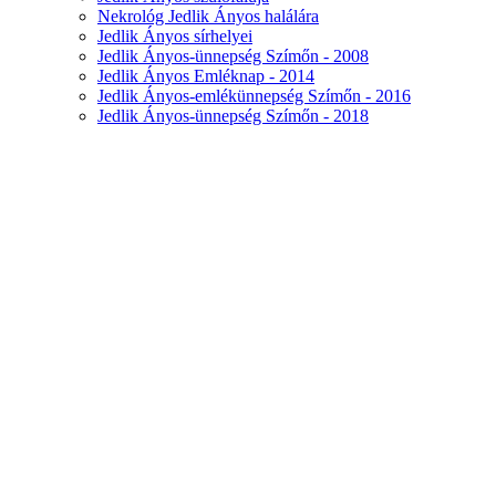
Nekrológ Jedlik Ányos halálára
Jedlik Ányos sírhelyei
Jedlik Ányos-ünnepség Szímőn - 2008
Jedlik Ányos Emléknap - 2014
Jedlik Ányos-emlékünnepség Szímőn - 2016
Jedlik Ányos-ünnepség Szímőn - 2018