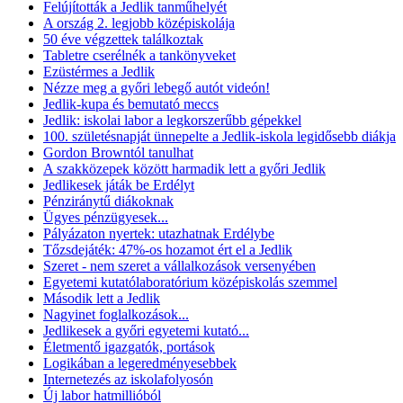
Felújították a Jedlik tanműhelyét
A ország 2. legjobb középiskolája
50 éve végzettek találkoztak
Tabletre cserélnék a tankönyveket
Ezüstérmes a Jedlik
Nézze meg a győri lebegő autót videón!
Jedlik-kupa és bemutató meccs
Jedlik: iskolai labor a legkorszerűbb gépekkel
100. születésnapját ünnepelte a Jedlik-iskola legidősebb diákja
Gordon Browntól tanulhat
A szakközepek között harmadik lett a győri Jedlik
Jedlikesek játák be Erdélyt
Pénziránytű diákoknak
Ügyes pénzügyesek...
Pályázaton nyertek: utazhatnak Erdélybe
Tőzsdejáték: 47%-os hozamot ért el a Jedlik
Szeret - nem szeret a vállalkozások versenyében
Egyetemi kutatólaboratórium középiskolás szemmel
Második lett a Jedlik
Nagyinet foglalkozások...
Jedlikesek a győri egyetemi kutató...
Életmentő igazgatók, portások
Logikában a legeredményesebbek
Internetezés az iskolafolyosón
Új labor hatmillióból