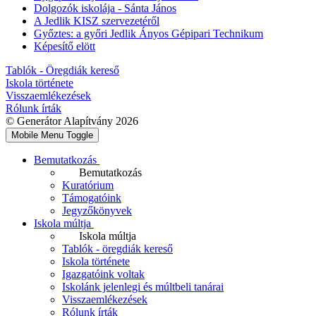
Dolgozók iskolája - Sánta János
A Jedlik KISZ szervezetéről
Győztes: a győri Jedlik Ányos Gépipari Technikum
Képesítő elött
Tablók - Öregdiák kereső
Iskola története
Visszaemlékezések
Rólunk írták
© Generátor Alapítvány 2026
Mobile Menu Toggle
Bemutatkozás
Bemutatkozás
Kuratórium
Támogatóink
Jegyzőkönyvek
Iskola múltja
Iskola múltja
Tablók - öregdiák kereső
Iskola története
Igazgatóink voltak
Iskolánk jelenlegi és múltbeli tanárai
Visszaemlékezések
Rólunk írták