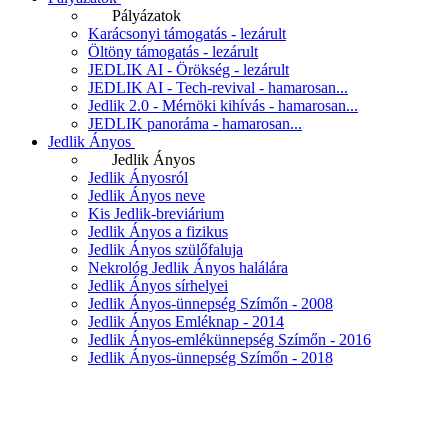
Pályázatok
Karácsonyi támogatás - lezárult
Öltöny támogatás - lezárult
JEDLIK AI - Örökség - lezárult
JEDLIK AI - Tech-revival - hamarosan...
Jedlik 2.0 - Mérnöki kihívás - hamarosan...
JEDLIK panoráma - hamarosan...
Jedlik Ányos
Jedlik Ányos
Jedlik Ányosról
Jedlik Ányos neve
Kis Jedlik-breviárium
Jedlik Ányos a fizikus
Jedlik Ányos szülőfaluja
Nekrológ Jedlik Ányos halálára
Jedlik Ányos sírhelyei
Jedlik Ányos-ünnepség Szímőn - 2008
Jedlik Ányos Emléknap - 2014
Jedlik Ányos-emlékünnepség Szímőn - 2016
Jedlik Ányos-ünnepség Szímőn - 2018