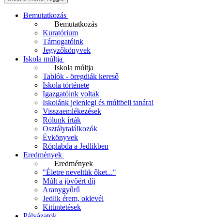
Bemutatkozás
Bemutatkozás
Kuratórium
Támogatóink
Jegyzőkönyvek
Iskola múltja
Iskola múltja
Tablók - öregdiák kereső
Iskola története
Igazgatóink voltak
Iskolánk jelenlegi és múltbeli tanárai
Visszaemlékezések
Rólunk írták
Osztálytalálkozók
Évkönyvek
Röplabda a Jedlikben
Eredmények
Eredmények
"Életre neveltük őket..."
Múlt a jövőért díj
Aranygyűrű
Jedlik érem, oklevél
Kitüntetések
Pályázatok