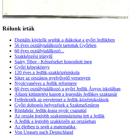
Rólunk írták
Digitális kijelzők segítik a diákokat a győri Jedlikben
56 éves osztálytalálkozót tartottak Győrben
60 éves osztálytalálkozó...
Szakképzési iránytű
Saáry Tibor - Képzéseket honosított meg
Győri képeskönyv
120 éves a Jedlik-szakközépiskola
Siker az országos nyelvűvelő versenyen
Nyolcvanéves a Jedlik reformere
60 éves osztálytalálkozó a győri Jedlik Ányos iskolában
Állami kitüntetést kapott a legendás Jedlikes szaktanár
Felfedezték az egyetemet a Jedlik-középiskolások
Győri dobogós helyezések a SzakmaSztáron
Röplabda: Jedlik-kupa nyolc csapattal
Az ország legjobb szakgimnáziuma lett a Jedlik
A Jedlik a legjobb szakközép az országban
Az életben is segít a matematika
Von Ungarn nach Deutschland