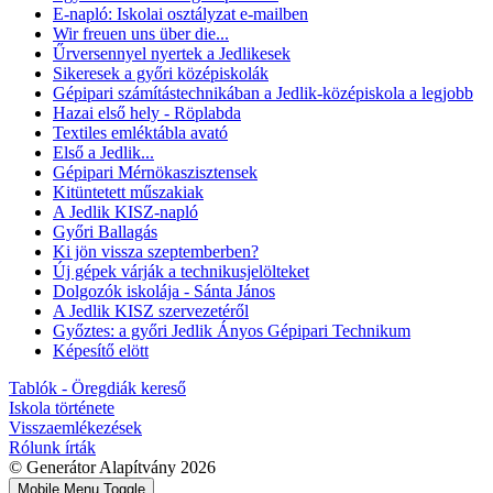
E-napló: Iskolai osztályzat e-mailben
Wir freuen uns über die...
Űrversennyel nyertek a Jedlikesek
Sikeresek a győri középiskolák
Gépipari számítástechnikában a Jedlik-középiskola a legjobb
Hazai első hely - Röplabda
Textiles emléktábla avató
Első a Jedlik...
Gépipari Mérnökaszisztensek
Kitüntetett műszakiak
A Jedlik KISZ-napló
Győri Ballagás
Ki jön vissza szeptemberben?
Új gépek várják a technikusjelölteket
Dolgozók iskolája - Sánta János
A Jedlik KISZ szervezetéről
Győztes: a győri Jedlik Ányos Gépipari Technikum
Képesítő elött
Tablók - Öregdiák kereső
Iskola története
Visszaemlékezések
Rólunk írták
© Generátor Alapítvány 2026
Mobile Menu Toggle