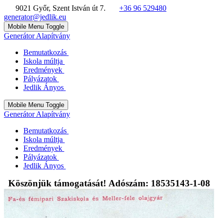
9021 Győr, Szent István út 7.
+36 96 529480
generator@jedlik.eu
Mobile Menu Toggle
Generátor Alapítvány
Bemutatkozás
Iskola múltja
Eredmények
Pályázatok
Jedlik Ányos
Mobile Menu Toggle
Generátor Alapítvány
Bemutatkozás
Iskola múltja
Eredmények
Pályázatok
Jedlik Ányos
Köszönjük támogatását! Adószám: 18535143-1-08