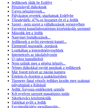
Jedlikesek játák be Erdélyt
Pénziránytű diákoknak
Ügyes pénzügyesek...
Pályázaton nyertek: utazhatnak Erdélybe
Tőzsdejáték: 47%-os hozamot ért el a Jedlik
Szeret - nem szeret a vállalkozások versenyében
Egyetemi kutatólaboratórium középiskolás szemmel
Második lett a Jedlik
Nagyinet foglalkozások...
Jedlikesek a győri egyetemi kutató...
Életmentő igazgatók, portások
Logikában a legeredményesebbek
Internetezés az iskolafolyosón
Új labor hatmillióból
Nem szűnik meg a gépész képzés...
Német diákokkal együtt tanulnak a jedlikesek
Már fogott tolvajt az iskolai kamera
Értelem és érzelem a szakképzésben
Tizenegy fiatal végzős jedlikes kezdte meg szakmai
pályafutását a Rábánál
Jedlik Ányosra emlékeztek szimőn
Két nyelven szerzett magabiztos tudás
Sikerkovács középiskolák
Tablókat gyűjt a Jedlik
Együttműködési megállapodás...