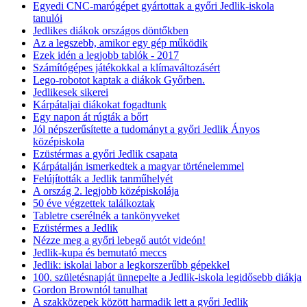
Egyedi CNC-marógépet gyártottak a győri Jedlik-iskola
tanulói
Jedlikes diákok országos döntőkben
Az a legszebb, amikor egy gép működik
Ezek idén a legjobb tablók - 2017
Számítógépes játékokkal a klímaváltozásért
Lego-robotot kaptak a diákok Győrben.
Jedlikesek sikerei
Kárpátaljai diákokat fogadtunk
Egy napon át rúgták a bőrt
Jól népszerűsítette a tudományt a győri Jedlik Ányos
középiskola
Ezüstérmas a győri Jedlik csapata
Kárpátalján ismerkedtek a magyar történelemmel
Felújították a Jedlik tanműhelyét
A ország 2. legjobb középiskolája
50 éve végzettek találkoztak
Tabletre cserélnék a tankönyveket
Ezüstérmes a Jedlik
Nézze meg a győri lebegő autót videón!
Jedlik-kupa és bemutató meccs
Jedlik: iskolai labor a legkorszerűbb gépekkel
100. születésnapját ünnepelte a Jedlik-iskola legidősebb diákja
Gordon Browntól tanulhat
A szakközepek között harmadik lett a győri Jedlik