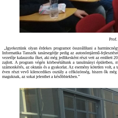
Prof.
„Igyekeztünk olyan érdekes programot összeállítani a harmincnég
Informatika Tanszék tanársegédje pedig az autonómjármű-fejlesztésr
vezetője kalauzolta őket, aki még jedlikesként részt vett az említet
zajlott. A program végén körbesétáltunk a tanulmányi épületben,
számonkérés, az oktatás és a gyakorlat. Az esemény kötetlen volt, a 
éven részt vevő kilencedikes osztály a célközönség, hiszen ők még k
maguknak, az sokat jelenthet a későbbiekben.”