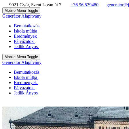
9021 Győr, Szent István út 7.
+36 96 529480
generator@j
Mobile Menu Toggle
Generátor Alapítvány
Bemutatkozás
Iskola múltja
Eredmények
Pályázatok
Jedlik Ányos
Mobile Menu Toggle
Generátor Alapítvány
Bemutatkozás
Iskola múltja
Eredmények
Pályázatok
Jedlik Ányos