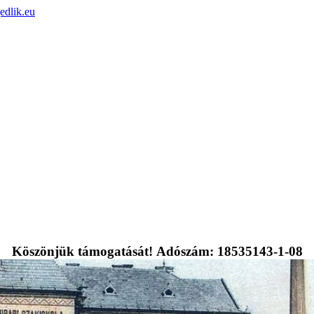
edlik.eu
Köszönjük támogatását! Adószám: 18535143-1-08