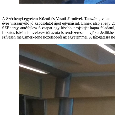
A Széchenyi-egyetem Közúti és Vasúti Járművek Tanszéke, valamint 
évre visszanyúló jó kapcsolatot ápol egymással. Ennek alapját egy 
SZEnergy autófejlesztő csapat egy kisebb projektjét kapta feladat
Lakatos István tanszékvezetőt azóta is rendszeresen hívják a Jedlikb
szívesen megismerkedne közelebbről az egyetemmel. A látogatásra ne