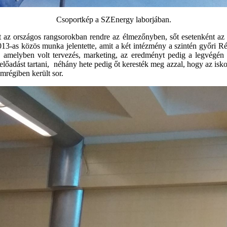
Csoportkép a SZEnergy laborjában.
az országos rangsorokban rendre az élmezőnyben, sőt esetenként az él
2013-as közös munka jelentette, amit a két intézmény a szintén győri
ul, amelyben volt tervezés, marketing, az eredményt pedig a legvégén
e előadást tartani, néhány hete pedig őt keresték meg azzal, hogy az is
mrégiben került sor.