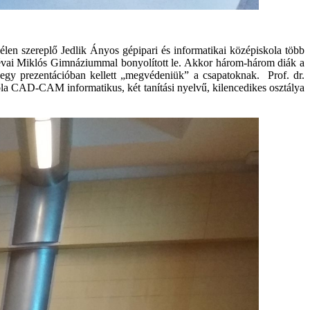
en szereplő Jedlik Ányos gépipari és informatikai középiskola több
 Révai Miklós Gimnáziummal bonyolított le. Akkor három-három diák a
 egy prezentációban kellett „megvédeniük” a csapatoknak. Prof. dr.
kola CAD-CAM informatikus, két tanítási nyelvű, kilencedikes osztálya