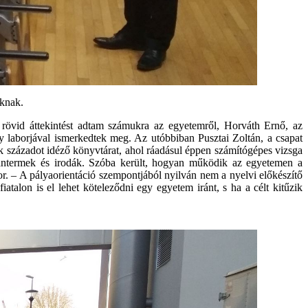
oknak.
rövid áttekintést adtam számukra az egyetemről, Horváth Ernő, az
y laborjával ismerkedtek meg. Az utóbbiban Pusztai Zoltán, a csapat
ik századot idéző könyvtárat, ahol ráadásul éppen számítógépes vizsga
tantermek és irodák. Szóba került, hogyan működik az egyetemen a
or. – A pályaorientáció szempontjából nyilván nem a nyelvi előkészítő
talon is el lehet köteleződni egy egyetem iránt, s ha a célt kitűzik