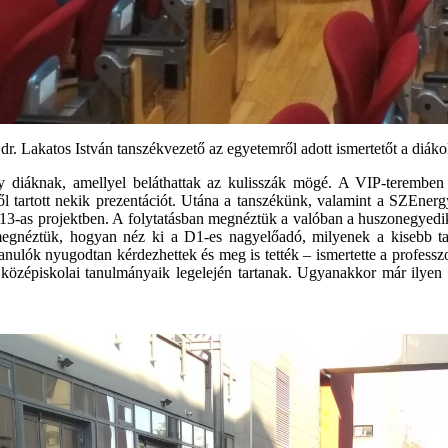
 dr. Lakatos István tanszékvezető az egyetemről adott ismertetőt a diák
y diáknak, amellyel beláthattak az kulisszák mögé. A VIP-teremben 
ől tartott nekik prezentációt. Utána a tanszékünk, valamint a SZEnerg
t 2013-as projektben. A folytatásban megnéztük a valóban a huszonegyed
 megnéztük, hogyan néz ki a D1-es nagyelőadó, milyenek a kisebb 
tanulók nyugodtan kérdezhettek és meg is tették – ismertette a professz
özépiskolai tanulmányaik legelején tartanak. Ugyanakkor már ilyen fia