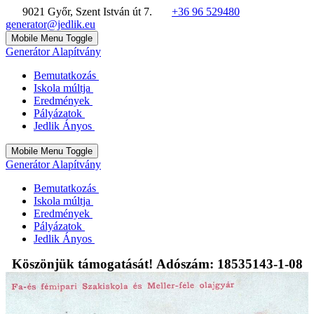
9021 Győr, Szent István út 7.
+36 96 529480
generator@jedlik.eu
Mobile Menu Toggle
Generátor Alapítvány
Bemutatkozás
Iskola múltja
Eredmények
Pályázatok
Jedlik Ányos
Mobile Menu Toggle
Generátor Alapítvány
Bemutatkozás
Iskola múltja
Eredmények
Pályázatok
Jedlik Ányos
Köszönjük támogatását! Adószám: 18535143-1-08