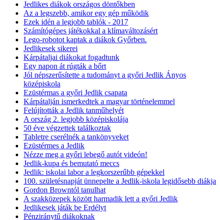
Jedlikes diákok országos döntőkben
Az a legszebb, amikor egy gép működik
Ezek idén a legjobb tablók - 2017
Számítógépes játékokkal a klímaváltozásért
Lego-robotot kaptak a diákok Győrben.
Jedlikesek sikerei
Kárpátaljai diákokat fogadtunk
Egy napon át rúgták a bőrt
Jól népszerűsítette a tudományt a győri Jedlik Ányos
középiskola
Ezüstérmas a győri Jedlik csapata
Kárpátalján ismerkedtek a magyar történelemmel
Felújították a Jedlik tanműhelyét
A ország 2. legjobb középiskolája
50 éve végzettek találkoztak
Tabletre cserélnék a tankönyveket
Ezüstérmes a Jedlik
Nézze meg a győri lebegő autót videón!
Jedlik-kupa és bemutató meccs
Jedlik: iskolai labor a legkorszerűbb gépekkel
100. születésnapját ünnepelte a Jedlik-iskola legidősebb diákja
Gordon Browntól tanulhat
A szakközepek között harmadik lett a győri Jedlik
Jedlikesek játák be Erdélyt
Pénziránytű diákoknak