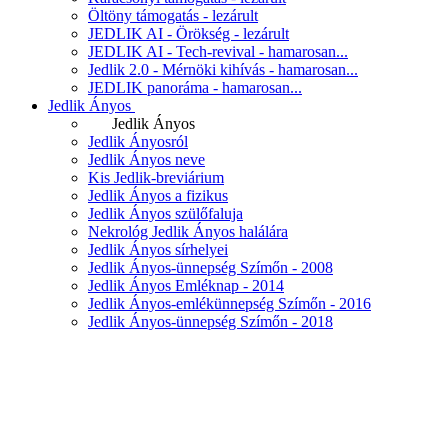
Öltöny támogatás - lezárult
JEDLIK AI - Örökség - lezárult
JEDLIK AI - Tech-revival - hamarosan...
Jedlik 2.0 - Mérnöki kihívás - hamarosan...
JEDLIK panoráma - hamarosan...
Jedlik Ányos
Jedlik Ányos
Jedlik Ányosról
Jedlik Ányos neve
Kis Jedlik-breviárium
Jedlik Ányos a fizikus
Jedlik Ányos szülőfaluja
Nekrológ Jedlik Ányos halálára
Jedlik Ányos sírhelyei
Jedlik Ányos-ünnepség Szímőn - 2008
Jedlik Ányos Emléknap - 2014
Jedlik Ányos-emlékünnepség Szímőn - 2016
Jedlik Ányos-ünnepség Szímőn - 2018