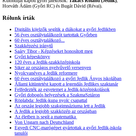
Különdíjat kapott győri játékosok:
Takács Roland (Jedlik)
,
Horváth Ádám (Győri RC) és Bugát Dávid (Révai).
Rólunk írták
Digitális kijelzők segítik a diákokat a győri Jedlikben
56 éves osztálytalálkozót tartottak Győrben
60 éves osztálytalálkozó...
Szakképzési iránytű
Saáry Tibor - Képzéseket honosított meg
Győri képeskönyv
120 éves a Jedlik-szakközépiskola
Siker az országos nyelvűvelő versenyen
Nyolcvanéves a Jedlik reformere
60 éves osztálytalálkozó a győri Jedlik Ányos iskolában
Állami kitüntetést kapott a legendás Jedlikes szaktanár
Felfedezték az egyetemet a Jedlik-középiskolások
Győri dobogós helyezések a SzakmaSztáron
Röplabda: Jedlik-kupa nyolc csapattal
Az ország legjobb szakgimnáziuma lett a Jedlik
A Jedlik a legjobb szakközép az országban
Az életben is segít a matematika
Von Ungarn nach Deutschland
Egyedi CNC-marógépet gyártottak a győri Jedlik-iskola
tanulói