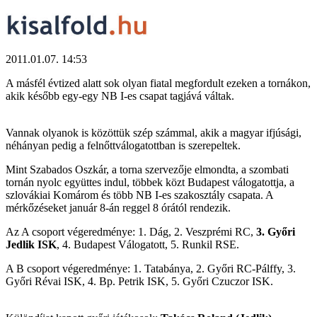
2011.01.07. 14:53
A másfél évtized alatt sok olyan fiatal megfordult ezeken a tornákon,
akik később egy-egy NB I-es csapat tagjává váltak.
Vannak olyanok is közöttük szép számmal, akik a magyar ifjúsági,
néhányan pedig a felnőttválogatottban is szerepeltek.
Mint Szabados Oszkár, a torna szervezője elmondta, a szombati
tornán nyolc együttes indul, többek közt Budapest válogatottja, a
szlovákiai Komárom és több NB I-es szakosztály csapata. A
mérkőzéseket január 8-án reggel 8 órától rendezik.
Az A csoport végeredménye: 1. Dág, 2. Veszprémi RC,
3. Győri
Jedlik ISK
, 4. Budapest Válogatott, 5. Runkil RSE.
A B csoport végeredménye: 1. Tatabánya, 2. Győri RC-Pálffy, 3.
Győri Révai ISK, 4. Bp. Petrik ISK, 5. Győri Czuczor ISK.