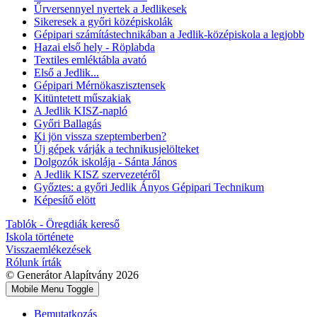
Űrversennyel nyertek a Jedlikesek
Sikeresek a győri középiskolák
Gépipari számítástechnikában a Jedlik-középiskola a legjobb
Hazai első hely - Röplabda
Textiles emléktábla avató
Első a Jedlik...
Gépipari Mérnökaszisztensek
Kitüntetett műszakiak
A Jedlik KISZ-napló
Győri Ballagás
Ki jön vissza szeptemberben?
Új gépek várják a technikusjelölteket
Dolgozók iskolája - Sánta János
A Jedlik KISZ szervezetéről
Győztes: a győri Jedlik Ányos Gépipari Technikum
Képesítő elött
Tablók - Öregdiák kereső
Iskola története
Visszaemlékezések
Rólunk írták
© Generátor Alapítvány 2026
Mobile Menu Toggle
Bemutatkozás