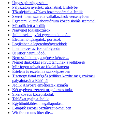
Ügyes pénzügyesek...
Pályázaton nyertek: utazhatnak Erdélybe
Tőzsdejáték: 47%-os hozamot ért el a Jedlik
Szeret - nem szeret a vállalkozások versenyében
Egyetemi kutatólaboratórium középiskolás szemmel
Második lett a Jedlik
Nagyinet foglalkozások...
Jedlikesek a győri egyetemi kutató...
Életmentő igazgatók, portások
Logikában a legeredményesebbek
Internetezés az iskolafolyosón
Új labor hatmillióból
Nem szűnik meg a gépész képzés...
Német diákokkal együtt tanulnak a jedlikesek
Már fogott tolvajt az iskolai kamera
Értelem és érzelem a szakképzésben
Tizenegy fiatal végzős jedlikes kezdte meg szakmai
pályafutását a Rábánál
Jedlik Ányosra emlékeztek szimőn
Két nyelven szerzett magabiztos tudás
Sikerkovács középiskolák
Tablókat gyűjt a Jedlik
Együttműködési megállapodás...
E-napló: Iskolai osztályzat e-mailben
Wir freuen uns über die...