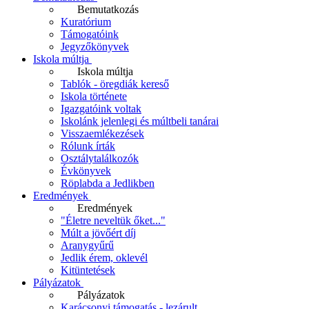
Bemutatkozás
Kuratórium
Támogatóink
Jegyzőkönyvek
Iskola múltja
Iskola múltja
Tablók - öregdiák kereső
Iskola története
Igazgatóink voltak
Iskolánk jelenlegi és múltbeli tanárai
Visszaemlékezések
Rólunk írták
Osztálytalálkozók
Évkönyvek
Röplabda a Jedlikben
Eredmények
Eredmények
"Életre neveltük őket..."
Múlt a jövőért díj
Aranygyűrű
Jedlik érem, oklevél
Kitüntetések
Pályázatok
Pályázatok
Karácsonyi támogatás - lezárult