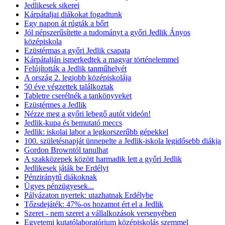
Jedlikesek sikerei
Kárpátaljai diákokat fogadtunk
Egy napon át rúgták a bőrt
Jól népszerűsítette a tudományt a győri Jedlik Ányos
középiskola
Ezüstérmas a győri Jedlik csapata
Kárpátalján ismerkedtek a magyar történelemmel
Felújították a Jedlik tanműhelyét
A ország 2. legjobb középiskolája
50 éve végzettek találkoztak
Tabletre cserélnék a tankönyveket
Ezüstérmes a Jedlik
Nézze meg a győri lebegő autót videón!
Jedlik-kupa és bemutató meccs
Jedlik: iskolai labor a legkorszerűbb gépekkel
100. születésnapját ünnepelte a Jedlik-iskola legidősebb diákja
Gordon Browntól tanulhat
A szakközepek között harmadik lett a győri Jedlik
Jedlikesek játák be Erdélyt
Pénziránytű diákoknak
Ügyes pénzügyesek...
Pályázaton nyertek: utazhatnak Erdélybe
Tőzsdejáték: 47%-os hozamot ért el a Jedlik
Szeret - nem szeret a vállalkozások versenyében
Egyetemi kutatólaboratórium középiskolás szemmel