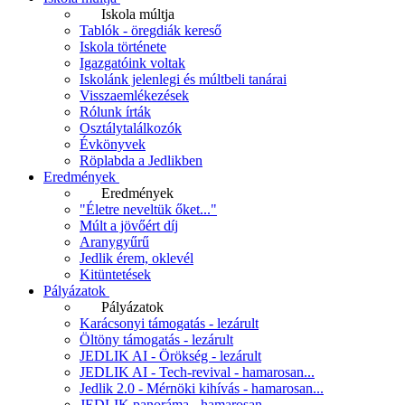
Iskola múltja
Tablók - öregdiák kereső
Iskola története
Igazgatóink voltak
Iskolánk jelenlegi és múltbeli tanárai
Visszaemlékezések
Rólunk írták
Osztálytalálkozók
Évkönyvek
Röplabda a Jedlikben
Eredmények
Eredmények
"Életre neveltük őket..."
Múlt a jövőért díj
Aranygyűrű
Jedlik érem, oklevél
Kitüntetések
Pályázatok
Pályázatok
Karácsonyi támogatás - lezárult
Öltöny támogatás - lezárult
JEDLIK AI - Örökség - lezárult
JEDLIK AI - Tech-revival - hamarosan...
Jedlik 2.0 - Mérnöki kihívás - hamarosan...
JEDLIK panoráma - hamarosan...