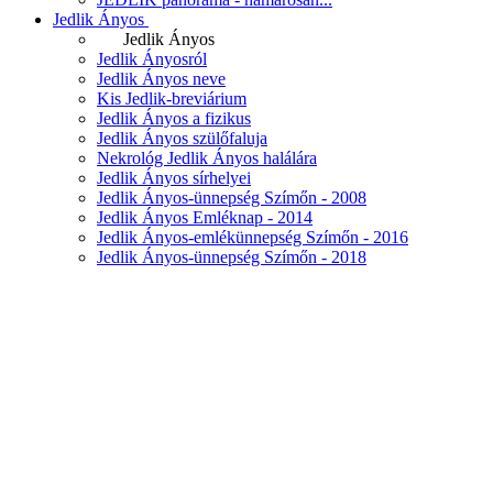
Jedlik Ányos
Jedlik Ányos
Jedlik Ányosról
Jedlik Ányos neve
Kis Jedlik-breviárium
Jedlik Ányos a fizikus
Jedlik Ányos szülőfaluja
Nekrológ Jedlik Ányos halálára
Jedlik Ányos sírhelyei
Jedlik Ányos-ünnepség Szímőn - 2008
Jedlik Ányos Emléknap - 2014
Jedlik Ányos-emlékünnepség Szímőn - 2016
Jedlik Ányos-ünnepség Szímőn - 2018