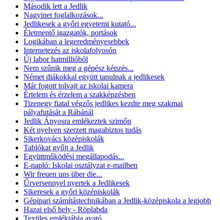
Második lett a Jedlik
Nagyinet foglalkozások...
Jedlikesek a győri egyetemi kutató...
Életmentő igazgatók, portások
Logikában a legeredményesebbek
Internetezés az iskolafolyosón
Új labor hatmillióból
Nem szűnik meg a gépész képzés...
Német diákokkal együtt tanulnak a jedlikesek
Már fogott tolvajt az iskolai kamera
Értelem és érzelem a szakképzésben
Tizenegy fiatal végzős jedlikes kezdte meg szakmai
pályafutását a Rábánál
Jedlik Ányosra emlékeztek szimőn
Két nyelven szerzett magabiztos tudás
Sikerkovács középiskolák
Tablókat gyűjt a Jedlik
Együttműködési megállapodás...
E-napló: Iskolai osztályzat e-mailben
Wir freuen uns über die...
Űrversennyel nyertek a Jedlikesek
Sikeresek a győri középiskolák
Gépipari számítástechnikában a Jedlik-középiskola a legjobb
Hazai első hely - Röplabda
Textiles emléktábla avató