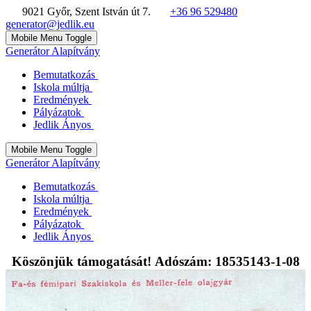
9021 Győr, Szent István út 7.
+36 96 529480
generator@jedlik.eu
Mobile Menu Toggle
Generátor Alapítvány
Bemutatkozás
Iskola múltja
Eredmények
Pályázatok
Jedlik Ányos
Mobile Menu Toggle
Generátor Alapítvány
Bemutatkozás
Iskola múltja
Eredmények
Pályázatok
Jedlik Ányos
Köszönjük támogatását! Adószám: 18535143-1-08