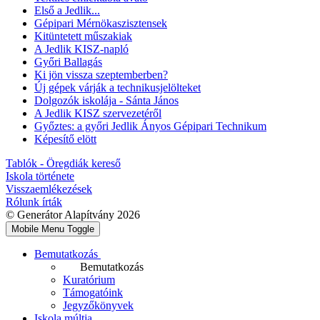
Első a Jedlik...
Gépipari Mérnökaszisztensek
Kitüntetett műszakiak
A Jedlik KISZ-napló
Győri Ballagás
Ki jön vissza szeptemberben?
Új gépek várják a technikusjelölteket
Dolgozók iskolája - Sánta János
A Jedlik KISZ szervezetéről
Győztes: a győri Jedlik Ányos Gépipari Technikum
Képesítő elött
Tablók - Öregdiák kereső
Iskola története
Visszaemlékezések
Rólunk írták
© Generátor Alapítvány 2026
Mobile Menu Toggle
Bemutatkozás
Bemutatkozás
Kuratórium
Támogatóink
Jegyzőkönyvek
Iskola múltja