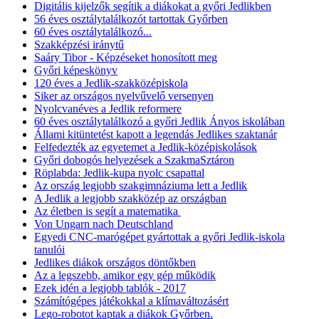
Digitális kijelzők segítik a diákokat a győri Jedlikben
56 éves osztálytalálkozót tartottak Győrben
60 éves osztálytalálkozó...
Szakképzési iránytű
Saáry Tibor - Képzéseket honosított meg
Győri képeskönyv
120 éves a Jedlik-szakközépiskola
Siker az országos nyelvűvelő versenyen
Nyolcvanéves a Jedlik reformere
60 éves osztálytalálkozó a győri Jedlik Ányos iskolában
Állami kitüntetést kapott a legendás Jedlikes szaktanár
Felfedezték az egyetemet a Jedlik-középiskolások
Győri dobogós helyezések a SzakmaSztáron
Röplabda: Jedlik-kupa nyolc csapattal
Az ország legjobb szakgimnáziuma lett a Jedlik
A Jedlik a legjobb szakközép az országban
Az életben is segít a matematika
Von Ungarn nach Deutschland
Egyedi CNC-marógépet gyártottak a győri Jedlik-iskola
tanulói
Jedlikes diákok országos döntőkben
Az a legszebb, amikor egy gép működik
Ezek idén a legjobb tablók - 2017
Számítógépes játékokkal a klímaváltozásért
Lego-robotot kaptak a diákok Győrben.