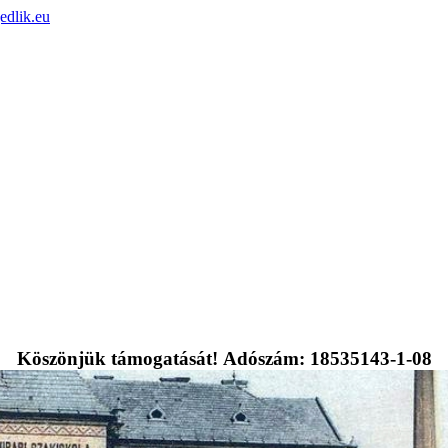
edlik.eu
Köszönjük támogatását! Adószám: 18535143-1-08