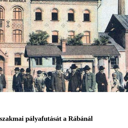
g szakmai pályafutását a Rábánál