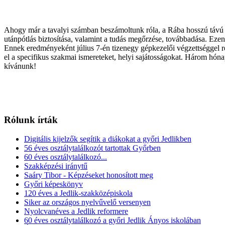
Ahogy már a tavalyi számban beszámoltunk róla, a Rába hosszú távú e
utánpótlás biztosítása, valamint a tudás megőrzése, továbbadása. Ez
Ennek eredményeként július 7-én tizenegy gépkezelői végzettséggel ren
el a specifikus szakmai ismereteket, helyi sajátosságokat. Három hóna
kívánunk!
Rólunk írták
Digitális kijelzők segítik a diákokat a győri Jedlikben
56 éves osztálytalálkozót tartottak Győrben
60 éves osztálytalálkozó...
Szakképzési iránytű
Saáry Tibor - Képzéseket honosított meg
Győri képeskönyv
120 éves a Jedlik-szakközépiskola
Siker az országos nyelvűvelő versenyen
Nyolcvanéves a Jedlik reformere
60 éves osztálytalálkozó a győri Jedlik Ányos iskolában