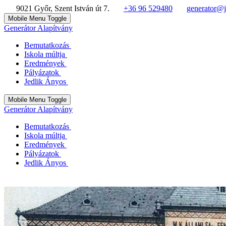
9021 Győr, Szent István út 7.
+36 96 529480
generator@j
Mobile Menu Toggle
Generátor Alapítvány
Bemutatkozás
Iskola múltja
Eredmények
Pályázatok
Jedlik Ányos
Mobile Menu Toggle
Generátor Alapítvány
Bemutatkozás
Iskola múltja
Eredmények
Pályázatok
Jedlik Ányos