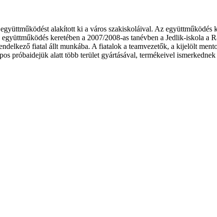
gyüttműködést alakított ki a város szakiskoláival. Az együttműködés k
en együttműködés keretében a 2007/2008-as tanévben a Jedlik-iskola a 
delkező fiatal állt munkába. A fiatalok a teamvezetők, a kijelölt mento
pos próbaidejük alatt több terület gyártásával, termékeivel ismerkedne