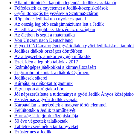
Állami kitüntetést kapott a legendás Jedlikes szaktanár
Felfedezték az egyetemet a Jedlik-középiskolások
Győri dobogós helyezések a SzakmaSztáron
Röplabda: Jedlik-kupa nyolc csapattal
Az ország legjobb szakgimnáziuma lett a Jedlik
A Jedlik a legjobb szakközép az országban
Az életben is segít a matematika
Von Ungarn nach Deutschland
Egyedi CNC-marógépet gyártottak a győri Jedlik-iskola tanulói
Jedlikes diákok országos döntőkben
Az a legszebb, amikor egy gép működik
Ezek idén a legjobb tablók - 2017
Számítógépes játékokkal a klímaváltozásért
Lego-robotot kaptak a diákok Győrben.
Jedlikesek sikerei
Kárpátaljai diákokat fogadtunk
Egy napon át rúgták a bőrt
Jól népszerűsítette a tudományt a győri Jedlik Ányos középisko
Ezüstérmas a győri Jedlik csapata
Kárpátalján ismerkedtek a magyar történelemmel
Felújították a Jedlik tanműhelyét
A ország 2. legjobb középiskolája
50 éve végzettek találkoztak
Tabletre cserélnék a tankönyveket
Ezüstérmes a Jedlik