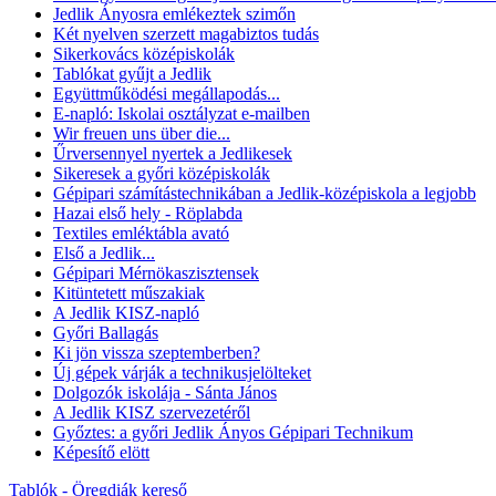
Jedlik Ányosra emlékeztek szimőn
Két nyelven szerzett magabiztos tudás
Sikerkovács középiskolák
Tablókat gyűjt a Jedlik
Együttműködési megállapodás...
E-napló: Iskolai osztályzat e-mailben
Wir freuen uns über die...
Űrversennyel nyertek a Jedlikesek
Sikeresek a győri középiskolák
Gépipari számítástechnikában a Jedlik-középiskola a legjobb
Hazai első hely - Röplabda
Textiles emléktábla avató
Első a Jedlik...
Gépipari Mérnökaszisztensek
Kitüntetett műszakiak
A Jedlik KISZ-napló
Győri Ballagás
Ki jön vissza szeptemberben?
Új gépek várják a technikusjelölteket
Dolgozók iskolája - Sánta János
A Jedlik KISZ szervezetéről
Győztes: a győri Jedlik Ányos Gépipari Technikum
Képesítő elött
Tablók - Öregdiák kereső