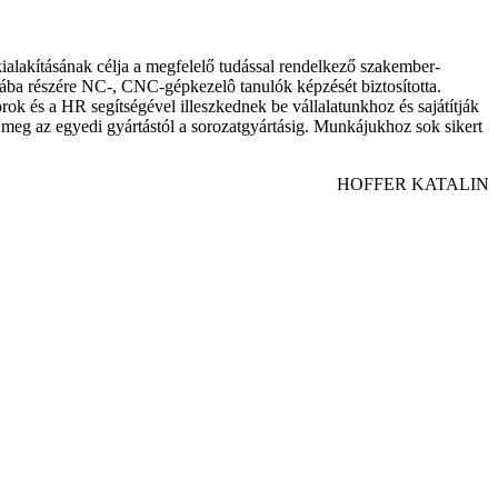
ialakításának célja a megfelelő tudással rendelkező szakember-
Rába részére NC-, CNC-gépkezelô tanulók képzését biztosította.
rok és a HR segítségével illeszkednek be vállalatunkhoz és sajátítják
k meg az egyedi gyártástól a sorozatgyártásig. Munkájukhoz sok sikert
HOFFER KATALIN