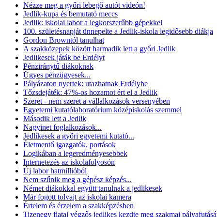
Nézze meg a győri lebegő autót videón!
Jedlik-kupa és bemutató meccs
Jedlik: iskolai labor a legkorszerűbb gépekkel
100. születésnapját ünnepelte a Jedlik-iskola legidősebb diákja
Gordon Browntól tanulhat
A szakközepek között harmadik lett a győri Jedlik
Jedlikesek játák be Erdélyt
Pénziránytű diákoknak
Ügyes pénzügyesek...
Pályázaton nyertek: utazhatnak Erdélybe
Tőzsdejáték: 47%-os hozamot ért el a Jedlik
Szeret - nem szeret a vállalkozások versenyében
Egyetemi kutatólaboratórium középiskolás szemmel
Második lett a Jedlik
Nagyinet foglalkozások...
Jedlikesek a győri egyetemi kutató...
Életmentő igazgatók, portások
Logikában a legeredményesebbek
Internetezés az iskolafolyosón
Új labor hatmillióból
Nem szűnik meg a gépész képzés...
Német diákokkal együtt tanulnak a jedlikesek
Már fogott tolvajt az iskolai kamera
Értelem és érzelem a szakképzésben
Tizenegy fiatal végzős jedlikes kezdte meg szakmai pályafutásá