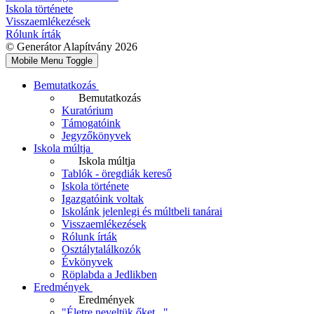
Iskola története
Visszaemlékezések
Rólunk írták
© Generátor Alapítvány 2026
Mobile Menu Toggle
Bemutatkozás
Bemutatkozás
Kuratórium
Támogatóink
Jegyzőkönyvek
Iskola múltja
Iskola múltja
Tablók - öregdiák kereső
Iskola története
Igazgatóink voltak
Iskolánk jelenlegi és múltbeli tanárai
Visszaemlékezések
Rólunk írták
Osztálytalálkozók
Évkönyvek
Röplabda a Jedlikben
Eredmények
Eredmények
"Életre neveltük őket..."