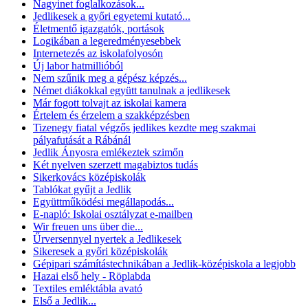
Nagyinet foglalkozások...
Jedlikesek a győri egyetemi kutató...
Életmentő igazgatók, portások
Logikában a legeredményesebbek
Internetezés az iskolafolyosón
Új labor hatmillióból
Nem szűnik meg a gépész képzés...
Német diákokkal együtt tanulnak a jedlikesek
Már fogott tolvajt az iskolai kamera
Értelem és érzelem a szakképzésben
Tizenegy fiatal végzős jedlikes kezdte meg szakmai
pályafutását a Rábánál
Jedlik Ányosra emlékeztek szimőn
Két nyelven szerzett magabiztos tudás
Sikerkovács középiskolák
Tablókat gyűjt a Jedlik
Együttműködési megállapodás...
E-napló: Iskolai osztályzat e-mailben
Wir freuen uns über die...
Űrversennyel nyertek a Jedlikesek
Sikeresek a győri középiskolák
Gépipari számítástechnikában a Jedlik-középiskola a legjobb
Hazai első hely - Röplabda
Textiles emléktábla avató
Első a Jedlik...