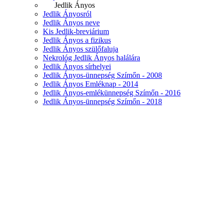
Jedlik Ányos
Jedlik Ányosról
Jedlik Ányos neve
Kis Jedlik-breviárium
Jedlik Ányos a fizikus
Jedlik Ányos szülőfaluja
Nekrológ Jedlik Ányos halálára
Jedlik Ányos sírhelyei
Jedlik Ányos-ünnepség Szímőn - 2008
Jedlik Ányos Emléknap - 2014
Jedlik Ányos-emlékünnepség Szímőn - 2016
Jedlik Ányos-ünnepség Szímőn - 2018