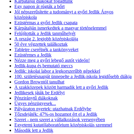
Kárpátaljai diákokat fogadtunk
Egy napon át rúgták a bőrt
Jól népszerűsítette a tudományt a győri Jedlik Ányos
középiskola
Ezüstérmas a győri Jedlik csapata
Kárpátalján ismerkedtek a magyar történelemmel
Felújították a Jedlik tanműhelyét
A ország 2. legjobb középiskolája
50 éve végzettek találkoztak
Tabletre cserélnék a tankönyveket
Ezüstérmes a Jedlik
Nézze meg a győri lebegő autót videón!
Jedlik-kupa és bemutató meccs
Jedlik: iskolai labor a legkorszerűbb gépekkel
100. születésnapját ünnepelte a Jedlik-iskola legidősebb diákja
Gordon Browntól tanulhat
A szakközepek között harmadik lett a győri Jedlik
Jedlikesek játák be Erdélyt
Pénziránytű diákoknak
Ügyes pénzügyesek...
Pályázaton nyertek: utazhatnak Erdélybe
Tőzsdejáték: 47%-os hozamot ért el a Jedlik
Szeret - nem szeret a vállalkozások versenyében
Egyetemi kutatólaboratórium középiskolás szemmel
Második lett a Jedlik