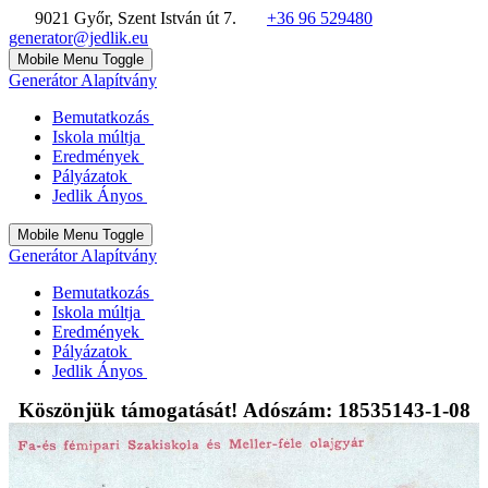
9021 Győr, Szent István út 7.
+36 96 529480
generator@jedlik.eu
Mobile Menu Toggle
Generátor Alapítvány
Bemutatkozás
Iskola múltja
Eredmények
Pályázatok
Jedlik Ányos
Mobile Menu Toggle
Generátor Alapítvány
Bemutatkozás
Iskola múltja
Eredmények
Pályázatok
Jedlik Ányos
Köszönjük támogatását! Adószám: 18535143-1-08