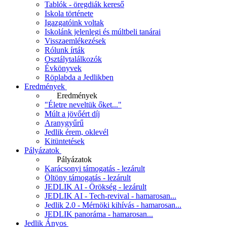
Tablók - öregdiák kereső
Iskola története
Igazgatóink voltak
Iskolánk jelenlegi és múltbeli tanárai
Visszaemlékezések
Rólunk írták
Osztálytalálkozók
Évkönyvek
Röplabda a Jedlikben
Eredmények
Eredmények
"Életre neveltük őket..."
Múlt a jövőért díj
Aranygyűrű
Jedlik érem, oklevél
Kitüntetések
Pályázatok
Pályázatok
Karácsonyi támogatás - lezárult
Öltöny támogatás - lezárult
JEDLIK AI - Örökség - lezárult
JEDLIK AI - Tech-revival - hamarosan...
Jedlik 2.0 - Mérnöki kihívás - hamarosan...
JEDLIK panoráma - hamarosan...
Jedlik Ányos