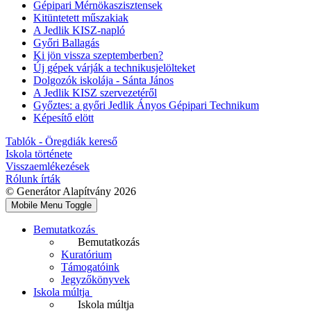
Gépipari Mérnökaszisztensek
Kitüntetett műszakiak
A Jedlik KISZ-napló
Győri Ballagás
Ki jön vissza szeptemberben?
Új gépek várják a technikusjelölteket
Dolgozók iskolája - Sánta János
A Jedlik KISZ szervezetéről
Győztes: a győri Jedlik Ányos Gépipari Technikum
Képesítő elött
Tablók - Öregdiák kereső
Iskola története
Visszaemlékezések
Rólunk írták
© Generátor Alapítvány 2026
Mobile Menu Toggle
Bemutatkozás
Bemutatkozás
Kuratórium
Támogatóink
Jegyzőkönyvek
Iskola múltja
Iskola múltja