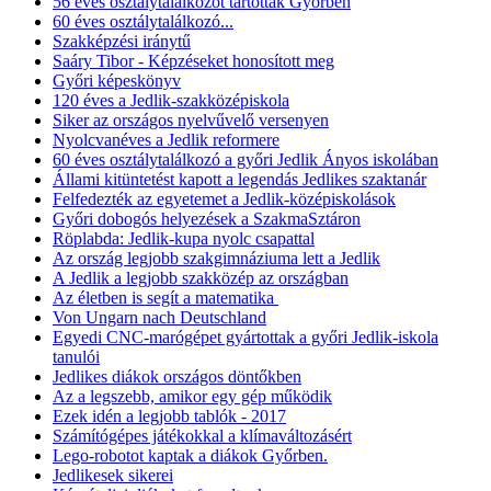
56 éves osztálytalálkozót tartottak Győrben
60 éves osztálytalálkozó...
Szakképzési iránytű
Saáry Tibor - Képzéseket honosított meg
Győri képeskönyv
120 éves a Jedlik-szakközépiskola
Siker az országos nyelvűvelő versenyen
Nyolcvanéves a Jedlik reformere
60 éves osztálytalálkozó a győri Jedlik Ányos iskolában
Állami kitüntetést kapott a legendás Jedlikes szaktanár
Felfedezték az egyetemet a Jedlik-középiskolások
Győri dobogós helyezések a SzakmaSztáron
Röplabda: Jedlik-kupa nyolc csapattal
Az ország legjobb szakgimnáziuma lett a Jedlik
A Jedlik a legjobb szakközép az országban
Az életben is segít a matematika
Von Ungarn nach Deutschland
Egyedi CNC-marógépet gyártottak a győri Jedlik-iskola
tanulói
Jedlikes diákok országos döntőkben
Az a legszebb, amikor egy gép működik
Ezek idén a legjobb tablók - 2017
Számítógépes játékokkal a klímaváltozásért
Lego-robotot kaptak a diákok Győrben.
Jedlikesek sikerei