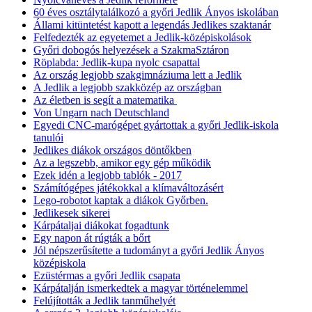
60 éves osztálytalálkozó a győri Jedlik Ányos iskolában
Állami kitüntetést kapott a legendás Jedlikes szaktanár
Felfedezték az egyetemet a Jedlik-középiskolások
Győri dobogós helyezések a SzakmaSztáron
Röplabda: Jedlik-kupa nyolc csapattal
Az ország legjobb szakgimnáziuma lett a Jedlik
A Jedlik a legjobb szakközép az országban
Az életben is segít a matematika
Von Ungarn nach Deutschland
Egyedi CNC-marógépet gyártottak a győri Jedlik-iskola
tanulói
Jedlikes diákok országos döntőkben
Az a legszebb, amikor egy gép működik
Ezek idén a legjobb tablók - 2017
Számítógépes játékokkal a klímaváltozásért
Lego-robotot kaptak a diákok Győrben.
Jedlikesek sikerei
Kárpátaljai diákokat fogadtunk
Egy napon át rúgták a bőrt
Jól népszerűsítette a tudományt a győri Jedlik Ányos
középiskola
Ezüstérmas a győri Jedlik csapata
Kárpátalján ismerkedtek a magyar történelemmel
Felújították a Jedlik tanműhelyét