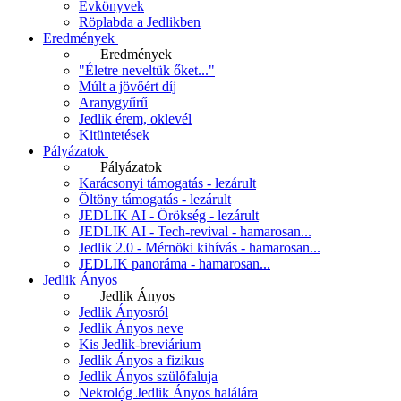
Évkönyvek
Röplabda a Jedlikben
Eredmények
Eredmények
"Életre neveltük őket..."
Múlt a jövőért díj
Aranygyűrű
Jedlik érem, oklevél
Kitüntetések
Pályázatok
Pályázatok
Karácsonyi támogatás - lezárult
Öltöny támogatás - lezárult
JEDLIK AI - Örökség - lezárult
JEDLIK AI - Tech-revival - hamarosan...
Jedlik 2.0 - Mérnöki kihívás - hamarosan...
JEDLIK panoráma - hamarosan...
Jedlik Ányos
Jedlik Ányos
Jedlik Ányosról
Jedlik Ányos neve
Kis Jedlik-breviárium
Jedlik Ányos a fizikus
Jedlik Ányos szülőfaluja
Nekrológ Jedlik Ányos halálára