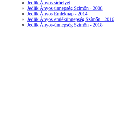
Jedlik Ányos sírhelyei
Jedlik Ányos-ünnepség Szímőn - 2008
Jedlik Ányos Emléknap - 2014
Jedlik Ányos-emlékünnepség Szímőn - 2016
Jedlik Ányos-ünnepség Szímőn - 2018