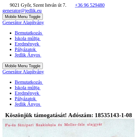
9021 Győr, Szent István út 7.
+36 96 529480
generator@jedlik.eu
Mobile Menu Toggle
Generátor Alapítvány
Bemutatkozás
Iskola múltja
Eredmények
Pályázatok
Jedlik Ányos
Mobile Menu Toggle
Generátor Alapítvány
Bemutatkozás
Iskola múltja
Eredmények
Pályázatok
Jedlik Ányos
Köszönjük támogatását! Adószám: 18535143-1-08