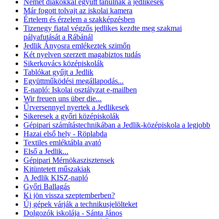
Német diákokkal együtt tanulnak a jedlikesek
Már fogott tolvajt az iskolai kamera
Értelem és érzelem a szakképzésben
Tizenegy fiatal végzős jedlikes kezdte meg szakmai
pályafutását a Rábánál
Jedlik Ányosra emlékeztek szimőn
Két nyelven szerzett magabiztos tudás
Sikerkovács középiskolák
Tablókat gyűjt a Jedlik
Együttműködési megállapodás...
E-napló: Iskolai osztályzat e-mailben
Wir freuen uns über die...
Űrversennyel nyertek a Jedlikesek
Sikeresek a győri középiskolák
Gépipari számítástechnikában a Jedlik-középiskola a legjobb
Hazai első hely - Röplabda
Textiles emléktábla avató
Első a Jedlik...
Gépipari Mérnökaszisztensek
Kitüntetett műszakiak
A Jedlik KISZ-napló
Győri Ballagás
Ki jön vissza szeptemberben?
Új gépek várják a technikusjelölteket
Dolgozók iskolája - Sánta János