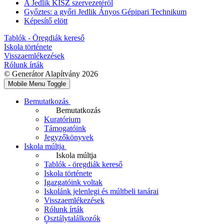
A Jedlik KISZ szervezetéről
Győztes: a győri Jedlik Ányos Gépipari Technikum
Képesítő elött
Tablók - Öregdiák kereső
Iskola története
Visszaemlékezések
Rólunk írták
© Generátor Alapítvány 2026
Mobile Menu Toggle
Bemutatkozás
Bemutatkozás
Kuratórium
Támogatóink
Jegyzőkönyvek
Iskola múltja
Iskola múltja
Tablók - öregdiák kereső
Iskola története
Igazgatóink voltak
Iskolánk jelenlegi és múltbeli tanárai
Visszaemlékezések
Rólunk írták
Osztálytalálkozók