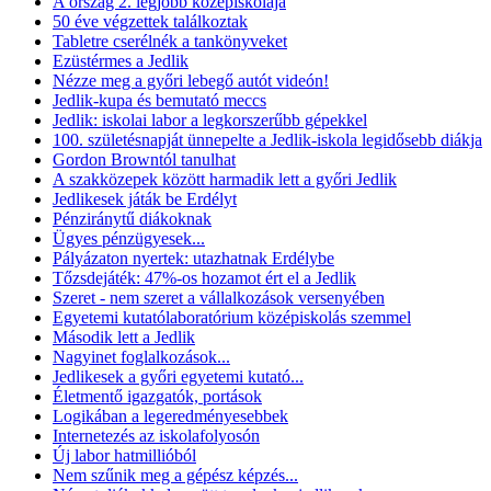
A ország 2. legjobb középiskolája
50 éve végzettek találkoztak
Tabletre cserélnék a tankönyveket
Ezüstérmes a Jedlik
Nézze meg a győri lebegő autót videón!
Jedlik-kupa és bemutató meccs
Jedlik: iskolai labor a legkorszerűbb gépekkel
100. születésnapját ünnepelte a Jedlik-iskola legidősebb diákja
Gordon Browntól tanulhat
A szakközepek között harmadik lett a győri Jedlik
Jedlikesek játák be Erdélyt
Pénziránytű diákoknak
Ügyes pénzügyesek...
Pályázaton nyertek: utazhatnak Erdélybe
Tőzsdejáték: 47%-os hozamot ért el a Jedlik
Szeret - nem szeret a vállalkozások versenyében
Egyetemi kutatólaboratórium középiskolás szemmel
Második lett a Jedlik
Nagyinet foglalkozások...
Jedlikesek a győri egyetemi kutató...
Életmentő igazgatók, portások
Logikában a legeredményesebbek
Internetezés az iskolafolyosón
Új labor hatmillióból
Nem szűnik meg a gépész képzés...