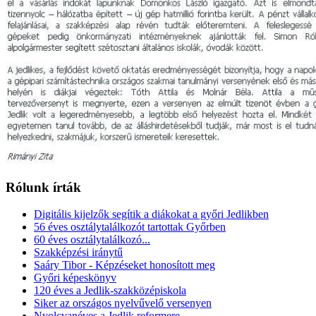
Rólunk írták
Digitális kijelzők segítik a diákokat a győri Jedlikben
56 éves osztálytalálkozót tartottak Győrben
60 éves osztálytalálkozó...
Szakképzési iránytű
Saáry Tibor - Képzéseket honosított meg
Győri képeskönyv
120 éves a Jedlik-szakközépiskola
Siker az országos nyelvűvelő versenyen
Nyolcvanéves a Jedlik reformere