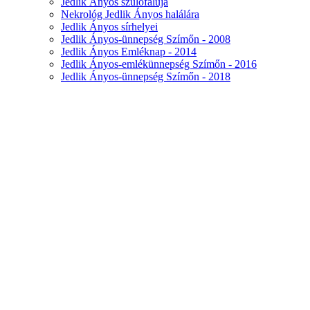
Jedlik Ányos szülőfaluja
Nekrológ Jedlik Ányos halálára
Jedlik Ányos sírhelyei
Jedlik Ányos-ünnepség Szímőn - 2008
Jedlik Ányos Emléknap - 2014
Jedlik Ányos-emlékünnepség Szímőn - 2016
Jedlik Ányos-ünnepség Szímőn - 2018