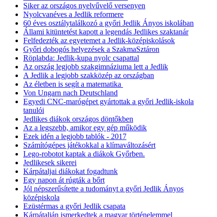
Siker az országos nyelvűvelő versenyen
Nyolcvanéves a Jedlik reformere
60 éves osztálytalálkozó a győri Jedlik Ányos iskolában
Állami kitüntetést kapott a legendás Jedlikes szaktanár
Felfedezték az egyetemet a Jedlik-középiskolások
Győri dobogós helyezések a SzakmaSztáron
Röplabda: Jedlik-kupa nyolc csapattal
Az ország legjobb szakgimnáziuma lett a Jedlik
A Jedlik a legjobb szakközép az országban
Az életben is segít a matematika
Von Ungarn nach Deutschland
Egyedi CNC-marógépet gyártottak a győri Jedlik-iskola
tanulói
Jedlikes diákok országos döntőkben
Az a legszebb, amikor egy gép működik
Ezek idén a legjobb tablók - 2017
Számítógépes játékokkal a klímaváltozásért
Lego-robotot kaptak a diákok Győrben.
Jedlikesek sikerei
Kárpátaljai diákokat fogadtunk
Egy napon át rúgták a bőrt
Jól népszerűsítette a tudományt a győri Jedlik Ányos
középiskola
Ezüstérmas a győri Jedlik csapata
Kárpátalján ismerkedtek a magyar történelemmel