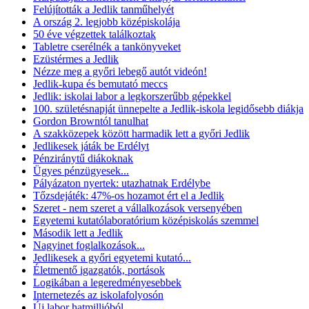
Felújították a Jedlik tanműhelyét
A ország 2. legjobb középiskolája
50 éve végzettek találkoztak
Tabletre cserélnék a tankönyveket
Ezüstérmes a Jedlik
Nézze meg a győri lebegő autót videón!
Jedlik-kupa és bemutató meccs
Jedlik: iskolai labor a legkorszerűbb gépekkel
100. születésnapját ünnepelte a Jedlik-iskola legidősebb diákja
Gordon Browntól tanulhat
A szakközepek között harmadik lett a győri Jedlik
Jedlikesek játák be Erdélyt
Pénziránytű diákoknak
Ügyes pénzügyesek...
Pályázaton nyertek: utazhatnak Erdélybe
Tőzsdejáték: 47%-os hozamot ért el a Jedlik
Szeret - nem szeret a vállalkozások versenyében
Egyetemi kutatólaboratórium középiskolás szemmel
Második lett a Jedlik
Nagyinet foglalkozások...
Jedlikesek a győri egyetemi kutató...
Életmentő igazgatók, portások
Logikában a legeredményesebbek
Internetezés az iskolafolyosón
Új labor hatmillióból