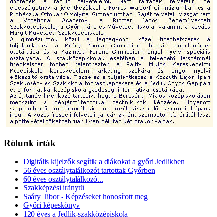
Rólunk írták
Digitális kijelzők segítik a diákokat a győri Jedlikben
56 éves osztálytalálkozót tartottak Győrben
60 éves osztálytalálkozó...
Szakképzési iránytű
Saáry Tibor - Képzéseket honosított meg
Győri képeskönyv
120 éves a Jedlik-szakközépiskola