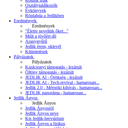
Rólunk írták
Osztálytalálkozók
Évkönyvek
Röplabda a Jedlikben
Eredmények
Eredmények
"Életre neveltük őket..."
Múlt a jövőért díj
Aranygyűrű
Jedlik érem, oklevél
Kitüntetések
Pályázatok
Pályázatok
Karácsonyi támogatás - lezárult
Öltöny támogatás - lezárult
JEDLIK AI - Örökség - lezárult
JEDLIK AI - Tech-revival - hamarosan...
Jedlik 2.0 - Mérnöki kihívás - hamarosan...
JEDLIK panoráma - hamarosan...
Jedlik Ányos
Jedlik Ányos
Jedlik Ányosról
Jedlik Ányos neve
Kis Jedlik-breviárium
Jedlik Ányos a fizikus