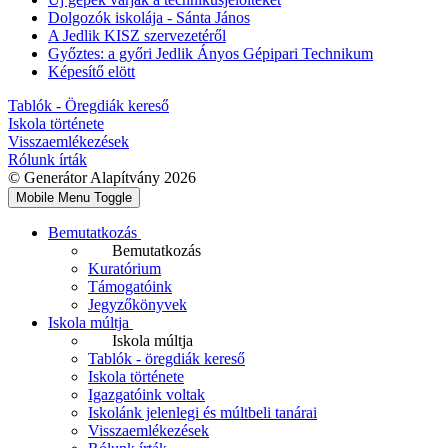
Dolgozók iskolája - Sánta János
A Jedlik KISZ szervezetéről
Győztes: a győri Jedlik Ányos Gépipari Technikum
Képesítő elött
Tablók - Öregdiák kereső
Iskola története
Visszaemlékezések
Rólunk írták
© Generátor Alapítvány 2026
Mobile Menu Toggle
Bemutatkozás
Bemutatkozás
Kuratórium
Támogatóink
Jegyzőkönyvek
Iskola múltja
Iskola múltja
Tablók - öregdiák kereső
Iskola története
Igazgatóink voltak
Iskolánk jelenlegi és múltbeli tanárai
Visszaemlékezések