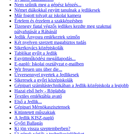
Nem szűnik meg a gépész képzés...
Német diákokkal együtt tanulnak a jedlikesek
Már fogott tolvajt az iskolai kamera
Értelem és érzelem a szakképzésben
Tizenegy fiatal végzős jedlikes kezdte meg szakmai
pályafutását a Rábánál
Jedlik Ányosra emlékeztek szimőn
Két nyelven szerzett magabiztos tudás
Sikerkovács középiskolák
Tablókat gyűjt a Jedlik
Együttműködési megállapodás...
E-napló: Iskolai osztályzat e-mailben
Wir freuen uns über die...
Űrversennyel nyertek a Jedlikesek
Sikeresek a győri középiskolák
Gépipari számítástechnikában a Jedlik-középiskola a legjobb
Hazai első hely - Röplabda
Textiles emléktábla avató
Első a Jedlik...
Gépipari Mérnökaszisztensek
Kitüntetett műszakiak
A Jedlik KISZ-napló
Győri Ballagás
Ki jön vissza szeptemberben?
Új gépek várják a technikusjelölteket