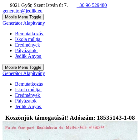
9021 Győr, Szent István út 7.
+36 96 529480
generator@jedlik.eu
Mobile Menu Toggle
Generátor Alapítvány
Bemutatkozás
Iskola múltja
Eredmények
Pályázatok
Jedlik Ányos
Mobile Menu Toggle
Generátor Alapítvány
Bemutatkozás
Iskola múltja
Eredmények
Pályázatok
Jedlik Ányos
Köszönjük támogatását! Adószám: 18535143-1-08