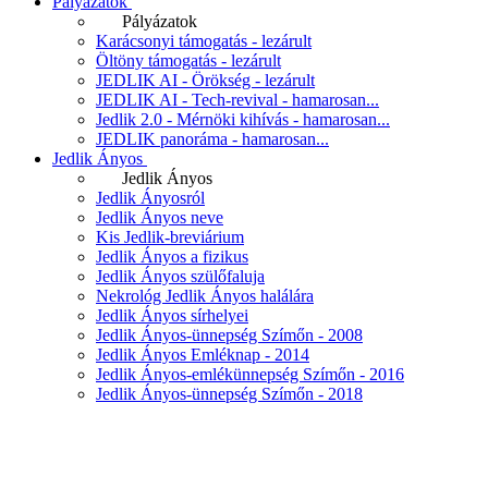
Pályázatok
Pályázatok
Karácsonyi támogatás - lezárult
Öltöny támogatás - lezárult
JEDLIK AI - Örökség - lezárult
JEDLIK AI - Tech-revival - hamarosan...
Jedlik 2.0 - Mérnöki kihívás - hamarosan...
JEDLIK panoráma - hamarosan...
Jedlik Ányos
Jedlik Ányos
Jedlik Ányosról
Jedlik Ányos neve
Kis Jedlik-breviárium
Jedlik Ányos a fizikus
Jedlik Ányos szülőfaluja
Nekrológ Jedlik Ányos halálára
Jedlik Ányos sírhelyei
Jedlik Ányos-ünnepség Szímőn - 2008
Jedlik Ányos Emléknap - 2014
Jedlik Ányos-emlékünnepség Szímőn - 2016
Jedlik Ányos-ünnepség Szímőn - 2018