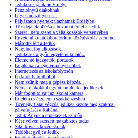
Jedlikesek játák be Erdélyt
Pénziránytű diákoknak
Ügyes pénzügyesek...
Pályázaton nyertek: utazhatnak Erdélybe
Tőzsdejáték: 47%-os hozamot ért el a Jedlik
Szeret - nem szeret a vállalkozások versenyében
Egyetemi kutatólaboratórium középiskolás szemmel
Második lett a Jedlik
Nagyinet foglalkozások...
Jedlikesek a győri egyetemi kutató...
Életmentő igazgatók, portások
Logikában a legeredményesebbek
Internetezés az iskolafolyosón
Új labor hatmillióból
Nem szűnik meg a gépész képzés...
Német diákokkal együtt tanulnak a jedlikesek
Már fogott tolvajt az iskolai kamera
Értelem és érzelem a szakképzésben
Tizenegy fiatal végzős jedlikes kezdte meg szakmai
pályafutását a Rábánál
Jedlik Ányosra emlékeztek szimőn
Két nyelven szerzett magabiztos tudás
Sikerkovács középiskolák
Tablókat gyűjt a Jedlik
Együttműködési megállapodás...