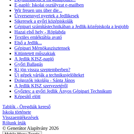
E-napló: Iskolai osztályzat e-mailben
Wir freuen uns über die...
Űrversennyel nyertek a Jedlikesek
Sikeresek a győri középiskolák
Gépipari számítástechnikában a Jedlik-középiskola a legjobb
Hazai első hely - Röplabda
Textiles emléktábla avató
Első a Jedlik...
Gépipari Mérnökaszisztensek
Kitüntetett műszakiak
A Jedlik KISZ-napló
Győri Ballagás
Ki jön vissza szeptemberben?
Új gépek várják a technikusjelölteket
Dolgozók iskolája - Sánta János
A Jedlik KISZ szervezetéről
Győztes: a győri Jedlik Ányos Gépipari Technikum
Képesítő elött
Tablók - Öregdiák kereső
Iskola története
Visszaemlékezések
Rólunk írták
© Generátor Alapítvány 2026