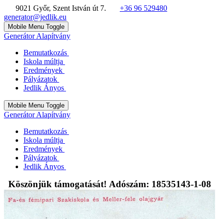
9021 Győr, Szent István út 7.
+36 96 529480
generator@jedlik.eu
Mobile Menu Toggle
Generátor Alapítvány
Bemutatkozás
Iskola múltja
Eredmények
Pályázatok
Jedlik Ányos
Mobile Menu Toggle
Generátor Alapítvány
Bemutatkozás
Iskola múltja
Eredmények
Pályázatok
Jedlik Ányos
Köszönjük támogatását! Adószám: 18535143-1-08