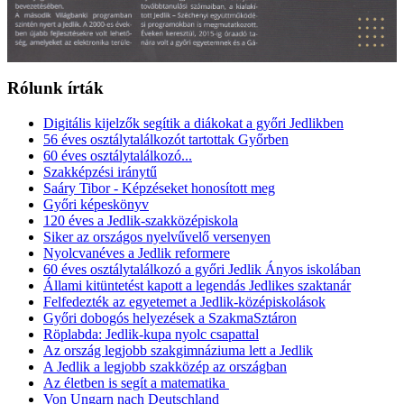
Rólunk írták
Digitális kijelzők segítik a diákokat a győri Jedlikben
56 éves osztálytalálkozót tartottak Győrben
60 éves osztálytalálkozó...
Szakképzési iránytű
Saáry Tibor - Képzéseket honosított meg
Győri képeskönyv
120 éves a Jedlik-szakközépiskola
Siker az országos nyelvűvelő versenyen
Nyolcvanéves a Jedlik reformere
60 éves osztálytalálkozó a győri Jedlik Ányos iskolában
Állami kitüntetést kapott a legendás Jedlikes szaktanár
Felfedezték az egyetemet a Jedlik-középiskolások
Győri dobogós helyezések a SzakmaSztáron
Röplabda: Jedlik-kupa nyolc csapattal
Az ország legjobb szakgimnáziuma lett a Jedlik
A Jedlik a legjobb szakközép az országban
Az életben is segít a matematika
Von Ungarn nach Deutschland