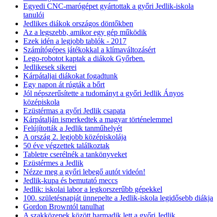
Egyedi CNC-marógépet gyártottak a győri Jedlik-iskola
tanulói
Jedlikes diákok országos döntőkben
Az a legszebb, amikor egy gép működik
Ezek idén a legjobb tablók - 2017
Számítógépes játékokkal a klímaváltozásért
Lego-robotot kaptak a diákok Győrben.
Jedlikesek sikerei
Kárpátaljai diákokat fogadtunk
Egy napon át rúgták a bőrt
Jól népszerűsítette a tudományt a győri Jedlik Ányos
középiskola
Ezüstérmas a győri Jedlik csapata
Kárpátalján ismerkedtek a magyar történelemmel
Felújították a Jedlik tanműhelyét
A ország 2. legjobb középiskolája
50 éve végzettek találkoztak
Tabletre cserélnék a tankönyveket
Ezüstérmes a Jedlik
Nézze meg a győri lebegő autót videón!
Jedlik-kupa és bemutató meccs
Jedlik: iskolai labor a legkorszerűbb gépekkel
100. születésnapját ünnepelte a Jedlik-iskola legidősebb diákja
Gordon Browntól tanulhat
A szakközepek között harmadik lett a győri Jedlik