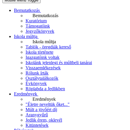
Mobile Menu Toggle
Bemutatkozás
Bemutatkozás
Kuratórium
Támogatóink
Jegyzőkönyvek
Iskola múltja
Iskola múltja
Tablók - öregdiák kereső
Iskola története
Igazgatóink voltak
Iskolánk jelenlegi és múltbeli tanárai
Visszaemlékezések
Rólunk írták
Osztálytalálkozók
Évkönyvek
Röplabda a Jedlikben
Eredmények
Eredmények
"Életre neveltük őket..."
Múlt a jövőért díj
Aranygyűrű
Jedlik érem, oklevél
Kitüntetések