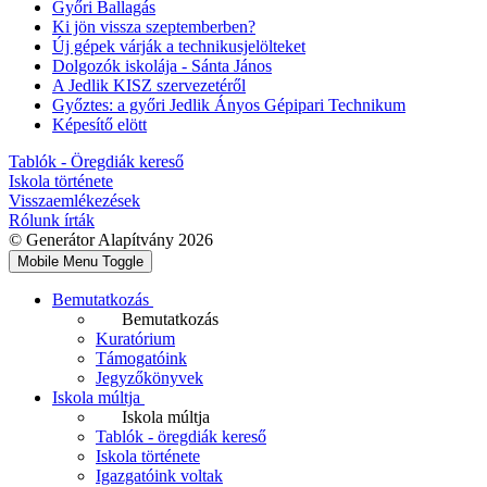
Győri Ballagás
Ki jön vissza szeptemberben?
Új gépek várják a technikusjelölteket
Dolgozók iskolája - Sánta János
A Jedlik KISZ szervezetéről
Győztes: a győri Jedlik Ányos Gépipari Technikum
Képesítő elött
Tablók - Öregdiák kereső
Iskola története
Visszaemlékezések
Rólunk írták
© Generátor Alapítvány 2026
Mobile Menu Toggle
Bemutatkozás
Bemutatkozás
Kuratórium
Támogatóink
Jegyzőkönyvek
Iskola múltja
Iskola múltja
Tablók - öregdiák kereső
Iskola története
Igazgatóink voltak