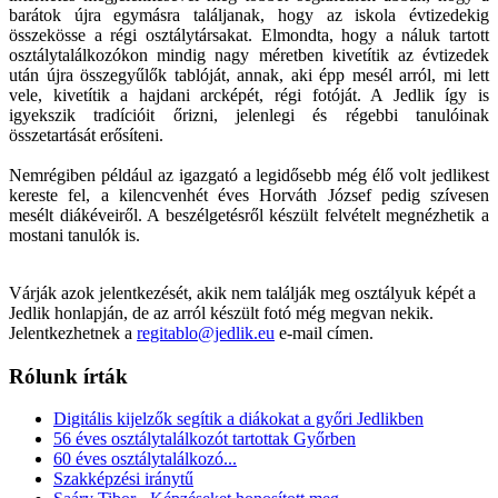
barátok újra egymásra találjanak, hogy az iskola évtizedekig
összekösse a régi osztálytársakat. Elmondta, hogy a náluk tartott
osztálytalálkozókon mindig nagy méretben kivetítik az évtizedek
után újra összegyűlők tablóját, annak, aki épp mesél arról, mi lett
vele, kivetítik a hajdani arcképét, régi fotóját. A Jedlik így is
igyekszik tradícióit őrizni, jelenlegi és régebbi tanulóinak
összetartását erősíteni.
Nemrégiben például az igazgató a legidősebb még élő volt jedlikest
kereste fel, a kilencvenhét éves Horváth József pedig szívesen
mesélt diákéveiről. A beszélgetésről készült felvételt megnézhetik a
mostani tanulók is.
Várják azok jelentkezését, akik nem találják meg osztályuk képét a
Jedlik honlapján, de az arról készült fotó még megvan nekik.
Jelentkezhetnek a
regitablo@jedlik.eu
e-mail címen.
Rólunk írták
Digitális kijelzők segítik a diákokat a győri Jedlikben
56 éves osztálytalálkozót tartottak Győrben
60 éves osztálytalálkozó...
Szakképzési iránytű