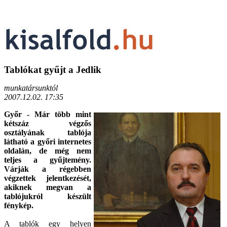
Tablókat gyűjt a Jedlik
munkatársunktól
2007.12.02. 17:35
Győr - Már több mint
kétszáz végzős
osztályának tablója
látható a győri internetes
oldalán, de még nem
teljes a gyűjtemény.
Várják a régebben
végzettek jelentkezését,
akiknek megvan a
tablójukról készült
fénykép.
A tablók egy helyen