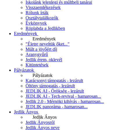
Iskolánk jelenlegi és múltbeli tanárai
Visszaemlékezések
Rólunk írták
Osztálytalálkozók
Évkönyvek
Röplabda a Jedlikben
Eredmények
Eredmények
"Életre neveltük őket..."
Múlt a jövőért díj
Aranygyűrű
Jedlik érem, oklevél
Kitüntetések
Pályázatok
Pályázatok
Karácsonyi támogatás - lezárult
Öltöny támogatás - lezárult
JEDLIK AI - Örökség - lezárult
JEDLIK AI - Tech-revival - hamarosan...
Jedlik 2.0 - Mérnöki kihívás - hamarosan...
JEDLIK panoráma - hamarosan...
Jedlik Ányos
Jedlik Ányos
Jedlik Ányosról
Jedlik Ányos neve