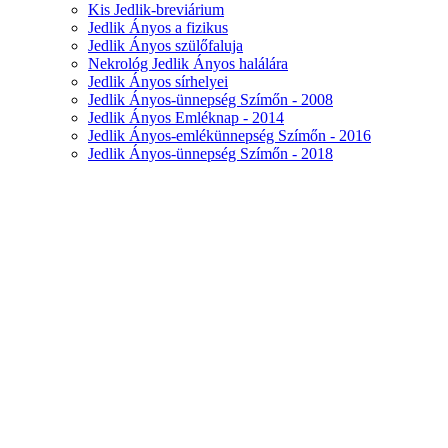
Kis Jedlik-breviárium
Jedlik Ányos a fizikus
Jedlik Ányos szülőfaluja
Nekrológ Jedlik Ányos halálára
Jedlik Ányos sírhelyei
Jedlik Ányos-ünnepség Szímőn - 2008
Jedlik Ányos Emléknap - 2014
Jedlik Ányos-emlékünnepség Szímőn - 2016
Jedlik Ányos-ünnepség Szímőn - 2018