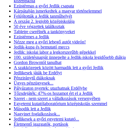
középiskola
Ezüstérmas a győri Jedlik csapata
Kárpátalján ismerkedtek a magyar történelemmel
Felújították a Jedlik tanműhelyét
A ország 2. legjobb középiskolája
50 éve végzettek találkoztak
Tabletre cserélnék a tankönyveket
Ezüstérmes a Jedlik
Nézze meg a győri lebegő autót videón!
Jedlik-kupa és bemutató meccs
Jedlik: iskolai labor a legkorszerűbb gépekkel
100. születésnapját ünnepelte a Jedlik-iskola legidősebb diákja
Gordon Browntól tanulhat
A szakközepek között harmadik lett a győri Jedlik
Jedlikesek játák be Erdélyt
Pénziránytű diákoknak
Ügyes pénzügyesek...
Pályázaton nyertek: utazhatnak Erdélybe
Tőzsdejáték: 47%-os hozamot ért el a Jedlik
Szeret - nem szeret a vállalkozások versenyében
Egyetemi kutatólaboratórium középiskolás szemmel
Második lett a Jedlik
Nagyinet foglalkozások...
Jedlikesek a győri egyetemi kutató...
Életmentő igazgatók, portások