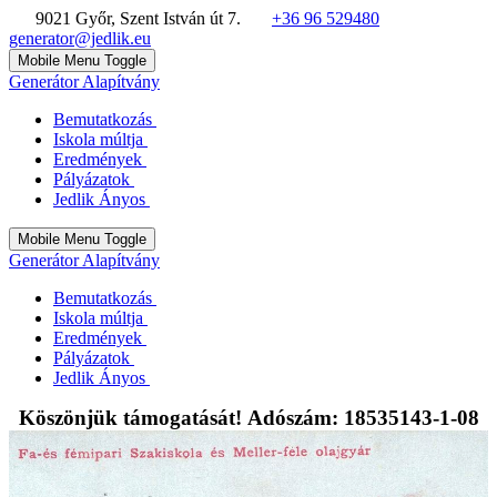
9021 Győr, Szent István út 7.
+36 96 529480
generator@jedlik.eu
Mobile Menu Toggle
Generátor Alapítvány
Bemutatkozás
Iskola múltja
Eredmények
Pályázatok
Jedlik Ányos
Mobile Menu Toggle
Generátor Alapítvány
Bemutatkozás
Iskola múltja
Eredmények
Pályázatok
Jedlik Ányos
Köszönjük támogatását! Adószám: 18535143-1-08