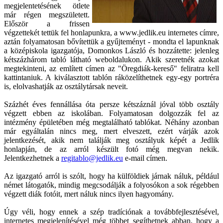
megjelentetésének ötlete
már régen megszületett.
Először a frissen
végzettekét tettük fel honlapunkra, a www.jedlik.eu internetes címre,
aztán folyamatosan bővítettük a gyűjteményt - mondta el lapunknak
a középiskola igazgatója, Domonkos László és hozzátette: jelenleg
kétszázhárom tabló látható weboldalukon. Akik szeretnék azokat
megtekinteni, az említett címen az "Öregdiák-kereső" feliratra kell
kattintaniuk. A kiválasztott tablón ráközelíthetnek egy-egy portréra
is, elolvashatják az osztálytársak neveit.
Százhét éves fennállása óta persze kétszáznál jóval több osztály
végzett ebben az iskolában. Folyamatosan dolgozzák fel az
intézmény épületében még megtalálható tablókat. Néhány azonban
már egyáltalán nincs meg, mert elveszett, ezért várják azok
jelentkezését, akik nem találják meg osztályuk képét a Jedlik
honlapján, de az arról készült fotó még megvan nekik.
Jelentkezhetnek a
regitablo@jedlik.eu
e-mail címen.
Az igazgató arról is szólt, hogy ha külföldiek járnak náluk, például
német látogatók, mindig megcsodálják a folyosókon a sok régebben
végzett diák fotóit, mert náluk nincs ilyen hagyomány.
Úgy véli, hogy ennek a szép tradíciónak a továbbfejlesztésével,
internetes megjelenítésével még többet segíthetnek abban, hogy a