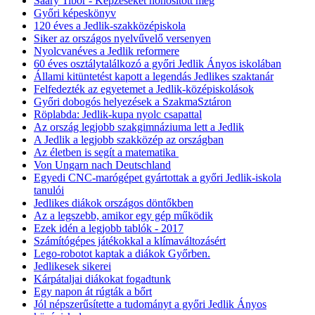
Saáry Tibor - Képzéseket honosított meg
Győri képeskönyv
120 éves a Jedlik-szakközépiskola
Siker az országos nyelvűvelő versenyen
Nyolcvanéves a Jedlik reformere
60 éves osztálytalálkozó a győri Jedlik Ányos iskolában
Állami kitüntetést kapott a legendás Jedlikes szaktanár
Felfedezték az egyetemet a Jedlik-középiskolások
Győri dobogós helyezések a SzakmaSztáron
Röplabda: Jedlik-kupa nyolc csapattal
Az ország legjobb szakgimnáziuma lett a Jedlik
A Jedlik a legjobb szakközép az országban
Az életben is segít a matematika
Von Ungarn nach Deutschland
Egyedi CNC-marógépet gyártottak a győri Jedlik-iskola
tanulói
Jedlikes diákok országos döntőkben
Az a legszebb, amikor egy gép működik
Ezek idén a legjobb tablók - 2017
Számítógépes játékokkal a klímaváltozásért
Lego-robotot kaptak a diákok Győrben.
Jedlikesek sikerei
Kárpátaljai diákokat fogadtunk
Egy napon át rúgták a bőrt
Jól népszerűsítette a tudományt a győri Jedlik Ányos