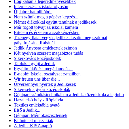
Logikában a legeredményesebbek
Internetezés az iskolafolyosón
Új labor hatmillióból
Nem szűnik meg a gépész képzés...
Német diákokkal együtt tanulnak a jedlikesek
Már fogott tolvajt az iskolai kamera
Értelem és érzelem a szakképzésben
Tizenegy fiatal végzős jedlikes kezdte meg szakmai
pályafutását a Rábánál
Jedlik Ányosra emlékeztek szimőn
Két nyelven szerzett magabiztos tudás
Sikerkovács középiskolák
Tablókat gyűjt a Jedlik
Együttműködési megállapodás...
E-napló: Iskolai osztályzat e-mailben
Wir freuen uns über die...
Űrversennyel nyertek a Jedlikesek
Sikeresek a győri középiskolák
Gépipari számítástechnikában a Jedlik-középiskola a legjobb
Hazai első hely - Röplabda
Textiles emléktábla avató
Első a Jedlik...
Gépipari Mérnökaszisztensek
Kitüntetett műszakiak
A Jedlik KISZ-napló