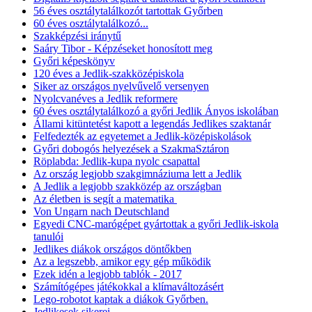
56 éves osztálytalálkozót tartottak Győrben
60 éves osztálytalálkozó...
Szakképzési iránytű
Saáry Tibor - Képzéseket honosított meg
Győri képeskönyv
120 éves a Jedlik-szakközépiskola
Siker az országos nyelvűvelő versenyen
Nyolcvanéves a Jedlik reformere
60 éves osztálytalálkozó a győri Jedlik Ányos iskolában
Állami kitüntetést kapott a legendás Jedlikes szaktanár
Felfedezték az egyetemet a Jedlik-középiskolások
Győri dobogós helyezések a SzakmaSztáron
Röplabda: Jedlik-kupa nyolc csapattal
Az ország legjobb szakgimnáziuma lett a Jedlik
A Jedlik a legjobb szakközép az országban
Az életben is segít a matematika
Von Ungarn nach Deutschland
Egyedi CNC-marógépet gyártottak a győri Jedlik-iskola
tanulói
Jedlikes diákok országos döntőkben
Az a legszebb, amikor egy gép működik
Ezek idén a legjobb tablók - 2017
Számítógépes játékokkal a klímaváltozásért
Lego-robotot kaptak a diákok Győrben.
Jedlikesek sikerei