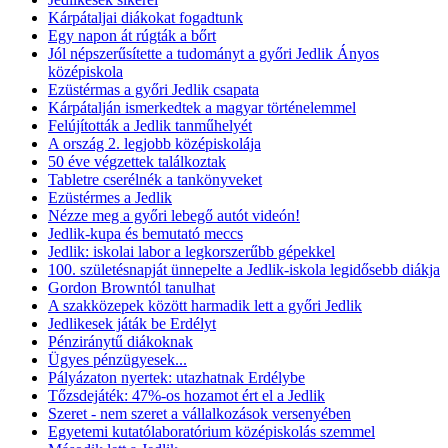
Kárpátaljai diákokat fogadtunk
Egy napon át rúgták a bőrt
Jól népszerűsítette a tudományt a győri Jedlik Ányos
középiskola
Ezüstérmas a győri Jedlik csapata
Kárpátalján ismerkedtek a magyar történelemmel
Felújították a Jedlik tanműhelyét
A ország 2. legjobb középiskolája
50 éve végzettek találkoztak
Tabletre cserélnék a tankönyveket
Ezüstérmes a Jedlik
Nézze meg a győri lebegő autót videón!
Jedlik-kupa és bemutató meccs
Jedlik: iskolai labor a legkorszerűbb gépekkel
100. születésnapját ünnepelte a Jedlik-iskola legidősebb diákja
Gordon Browntól tanulhat
A szakközepek között harmadik lett a győri Jedlik
Jedlikesek játák be Erdélyt
Pénziránytű diákoknak
Ügyes pénzügyesek...
Pályázaton nyertek: utazhatnak Erdélybe
Tőzsdejáték: 47%-os hozamot ért el a Jedlik
Szeret - nem szeret a vállalkozások versenyében
Egyetemi kutatólaboratórium középiskolás szemmel