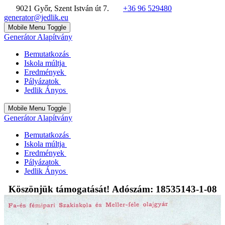
9021 Győr, Szent István út 7.
+36 96 529480
generator@jedlik.eu
Mobile Menu Toggle
Generátor Alapítvány
Bemutatkozás
Iskola múltja
Eredmények
Pályázatok
Jedlik Ányos
Mobile Menu Toggle
Generátor Alapítvány
Bemutatkozás
Iskola múltja
Eredmények
Pályázatok
Jedlik Ányos
Köszönjük támogatását! Adószám: 18535143-1-08