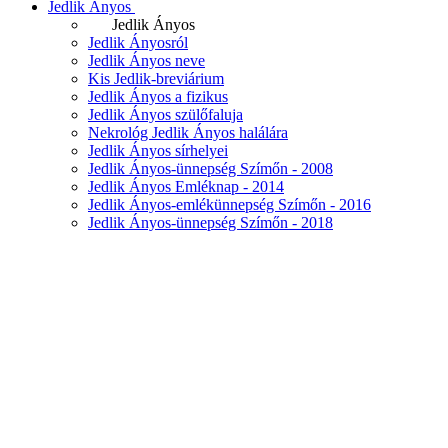
Jedlik Ányos
Jedlik Ányos
Jedlik Ányosról
Jedlik Ányos neve
Kis Jedlik-breviárium
Jedlik Ányos a fizikus
Jedlik Ányos szülőfaluja
Nekrológ Jedlik Ányos halálára
Jedlik Ányos sírhelyei
Jedlik Ányos-ünnepség Szímőn - 2008
Jedlik Ányos Emléknap - 2014
Jedlik Ányos-emlékünnepség Szímőn - 2016
Jedlik Ányos-ünnepség Szímőn - 2018