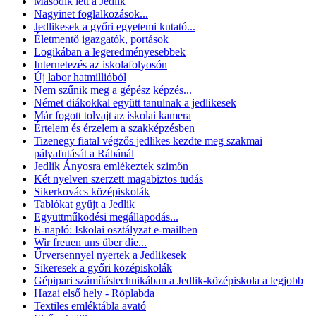
Második lett a Jedlik
Nagyinet foglalkozások...
Jedlikesek a győri egyetemi kutató...
Életmentő igazgatók, portások
Logikában a legeredményesebbek
Internetezés az iskolafolyosón
Új labor hatmillióból
Nem szűnik meg a gépész képzés...
Német diákokkal együtt tanulnak a jedlikesek
Már fogott tolvajt az iskolai kamera
Értelem és érzelem a szakképzésben
Tizenegy fiatal végzős jedlikes kezdte meg szakmai
pályafutását a Rábánál
Jedlik Ányosra emlékeztek szimőn
Két nyelven szerzett magabiztos tudás
Sikerkovács középiskolák
Tablókat gyűjt a Jedlik
Együttműködési megállapodás...
E-napló: Iskolai osztályzat e-mailben
Wir freuen uns über die...
Űrversennyel nyertek a Jedlikesek
Sikeresek a győri középiskolák
Gépipari számítástechnikában a Jedlik-középiskola a legjobb
Hazai első hely - Röplabda
Textiles emléktábla avató