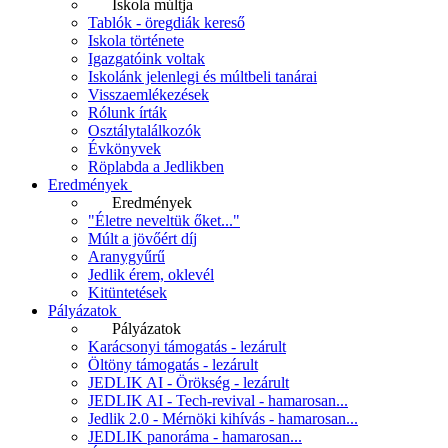
Iskola múltja
Tablók - öregdiák kereső
Iskola története
Igazgatóink voltak
Iskolánk jelenlegi és múltbeli tanárai
Visszaemlékezések
Rólunk írták
Osztálytalálkozók
Évkönyvek
Röplabda a Jedlikben
Eredmények
Eredmények
"Életre neveltük őket..."
Múlt a jövőért díj
Aranygyűrű
Jedlik érem, oklevél
Kitüntetések
Pályázatok
Pályázatok
Karácsonyi támogatás - lezárult
Öltöny támogatás - lezárult
JEDLIK AI - Örökség - lezárult
JEDLIK AI - Tech-revival - hamarosan...
Jedlik 2.0 - Mérnöki kihívás - hamarosan...
JEDLIK panoráma - hamarosan...