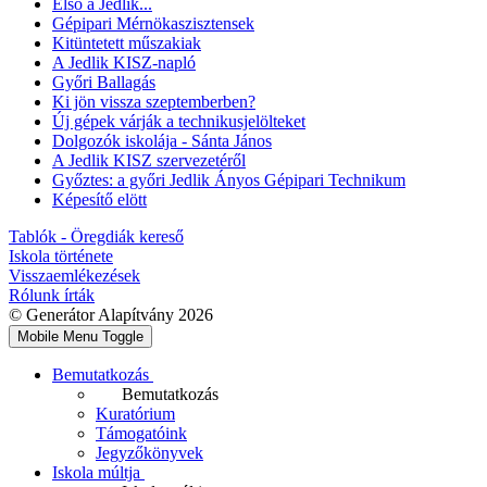
Első a Jedlik...
Gépipari Mérnökaszisztensek
Kitüntetett műszakiak
A Jedlik KISZ-napló
Győri Ballagás
Ki jön vissza szeptemberben?
Új gépek várják a technikusjelölteket
Dolgozók iskolája - Sánta János
A Jedlik KISZ szervezetéről
Győztes: a győri Jedlik Ányos Gépipari Technikum
Képesítő elött
Tablók - Öregdiák kereső
Iskola története
Visszaemlékezések
Rólunk írták
© Generátor Alapítvány 2026
Mobile Menu Toggle
Bemutatkozás
Bemutatkozás
Kuratórium
Támogatóink
Jegyzőkönyvek
Iskola múltja