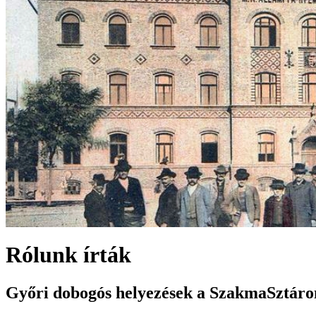
Rólunk írták
Győri dobogós helyezések a SzakmaSztáro