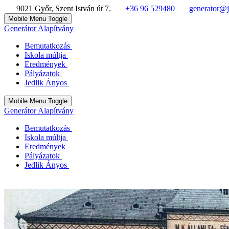
9021 Győr, Szent István út 7.
+36 96 529480
generator@j
Mobile Menu Toggle
Generátor Alapítvány
Bemutatkozás
Iskola múltja
Eredmények
Pályázatok
Jedlik Ányos
Mobile Menu Toggle
Generátor Alapítvány
Bemutatkozás
Iskola múltja
Eredmények
Pályázatok
Jedlik Ányos