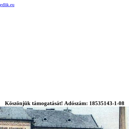
edlik.eu
Köszönjük támogatását! Adószám: 18535143-1-08