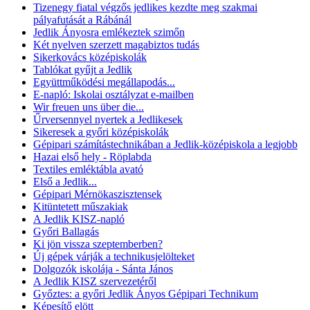
Tizenegy fiatal végzős jedlikes kezdte meg szakmai
pályafutását a Rábánál
Jedlik Ányosra emlékeztek szimőn
Két nyelven szerzett magabiztos tudás
Sikerkovács középiskolák
Tablókat gyűjt a Jedlik
Együttműködési megállapodás...
E-napló: Iskolai osztályzat e-mailben
Wir freuen uns über die...
Űrversennyel nyertek a Jedlikesek
Sikeresek a győri középiskolák
Gépipari számítástechnikában a Jedlik-középiskola a legjobb
Hazai első hely - Röplabda
Textiles emléktábla avató
Első a Jedlik...
Gépipari Mérnökaszisztensek
Kitüntetett műszakiak
A Jedlik KISZ-napló
Győri Ballagás
Ki jön vissza szeptemberben?
Új gépek várják a technikusjelölteket
Dolgozók iskolája - Sánta János
A Jedlik KISZ szervezetéről
Győztes: a győri Jedlik Ányos Gépipari Technikum
Képesítő elött