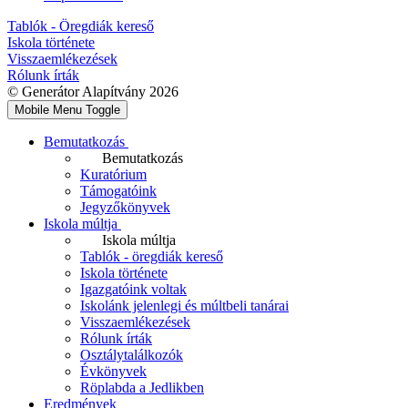
Tablók - Öregdiák kereső
Iskola története
Visszaemlékezések
Rólunk írták
© Generátor Alapítvány 2026
Mobile Menu Toggle
Bemutatkozás
Bemutatkozás
Kuratórium
Támogatóink
Jegyzőkönyvek
Iskola múltja
Iskola múltja
Tablók - öregdiák kereső
Iskola története
Igazgatóink voltak
Iskolánk jelenlegi és múltbeli tanárai
Visszaemlékezések
Rólunk írták
Osztálytalálkozók
Évkönyvek
Röplabda a Jedlikben
Eredmények