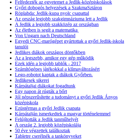
Felfedezték az egyetemet a Jedlik-középiskolások
Győri dobogós helyezések a SzakmaSztáron
Röplabda: Jedlik-kupa nyolc csapattal
Az ország legjobb szakgimnáziuma lett a Jedlik
A Jedlik a legjobb szakközép az országban
Az életben is segít a matematika
Von Ungarn nach Deutschland
Egyedi CNC-marógépet gyártottak a győri Jedlik-iskola
tanulói
Jedlikes diákok országos döntőkben
Az a legszebb, amikor egy gép működik
Ezek idén a legjobb tablók - 2017
Számítógépes játékokkal a klímaváltozásért
Lego-robotot kaptak a diákok Győrben.
Jedlikesek sikerei
Kárpátaljai diákokat fogadtunk
Egy napon át rúgták a bőrt
Jól népszerűsítette a tudományt a győri Jedlik Ányos
középiskola
Ezüstérmas a győri Jedlik csapata
Kárpátalján ismerkedtek a magyar történelemmel
Felújították a Jedlik tanműhelyét
A ország 2. legjobb középiskolája
50 éve végzettek találkoztak
Tabletre cserélnék a tankönyveket