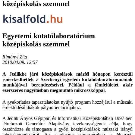
középiskolás szemmel
Egyetemi kutatólaboratórium
középiskolás szemmel
Rimányi Zita
2010.04.09. 12:57
A Jedlikbe járó középiskolások másfél hónapon keresztül
ismerkedhettek a Széchenyi egyetem kutatólaboratóriumának
munkájával berendezéseivel. Például a fémfelületet akár
ezerszeres nagyításban megmutató mikroszkóppal.
A gyakorlatias tapasztalatokat nyújtó program hozzájárul a műszaki
érdeklődésű diákok pályaorientációjához.
A Jedlik Ányos Gépipari és Informatikai Középiskolában 1997-ben
létrehozott Generátor Alapítvány tevékenységének célja, hogy
ösztönözze és támogassa a győri középiskolások műszaki irányú
tehetséggondozását. Az alapítvány szervezésében, a Nemzeti