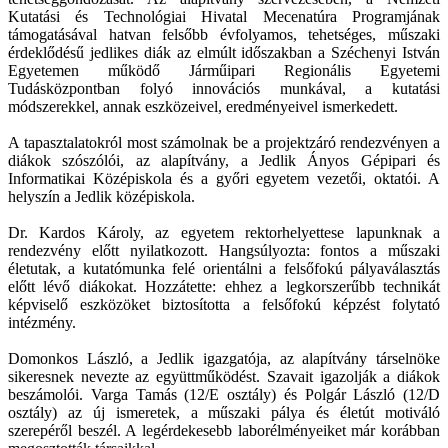
Kutatási és Technológiai Hivatal Mecenatúra Programjának
támogatásával hatvan felsőbb évfolyamos, tehetséges, műszaki
érdeklődésű jedlikes diák az elmúlt időszakban a Széchenyi István
Egyetemen működő Járműipari Regionális Egyetemi
Tudásközpontban folyó innovációs munkával, a kutatási
módszerekkel, annak eszközeivel, eredményeivel ismerkedett.
A tapasztalatokról most számolnak be a projektzáró rendezvényen a
diákok szószólói, az alapítvány, a Jedlik Ányos Gépipari és
Informatikai Középiskola és a győri egyetem vezetői, oktatói. A
helyszín a Jedlik középiskola.
Dr. Kardos Károly, az egyetem rektorhelyettese lapunknak a
rendezvény előtt nyilatkozott. Hangsúlyozta: fontos a műszaki
életutak, a kutatómunka felé orientálni a felsőfokú pályaválasztás
előtt lévő diákokat. Hozzátette: ehhez a legkorszerűbb technikát
képviselő eszközöket biztosította a felsőfokú képzést folytató
intézmény.
Domonkos László, a Jedlik igazgatója, az alapítvány társelnöke
sikeresnek nevezte az együttműködést. Szavait igazolják a diákok
beszámolói. Varga Tamás (12/E osztály) és Polgár László (12/D
osztály) az új ismeretek, a műszaki pálya és életút motiváló
szerepéről beszél. A legérdekesebb laborélményeiket már korábban