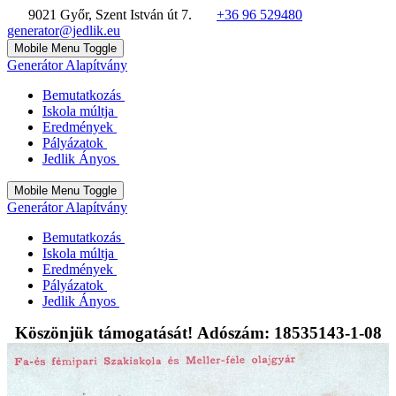
9021 Győr, Szent István út 7.
+36 96 529480
generator@jedlik.eu
Mobile Menu Toggle
Generátor Alapítvány
Bemutatkozás
Iskola múltja
Eredmények
Pályázatok
Jedlik Ányos
Mobile Menu Toggle
Generátor Alapítvány
Bemutatkozás
Iskola múltja
Eredmények
Pályázatok
Jedlik Ányos
Köszönjük támogatását! Adószám: 18535143-1-08