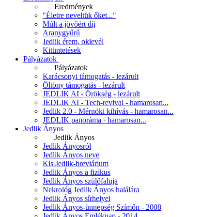
Eredmények
"Életre neveltük őket..."
Múlt a jövőért díj
Aranygyűrű
Jedlik érem, oklevél
Kitüntetések
Pályázatok
Pályázatok
Karácsonyi támogatás - lezárult
Öltöny támogatás - lezárult
JEDLIK AI - Örökség - lezárult
JEDLIK AI - Tech-revival - hamarosan...
Jedlik 2.0 - Mérnöki kihívás - hamarosan...
JEDLIK panoráma - hamarosan...
Jedlik Ányos
Jedlik Ányos
Jedlik Ányosról
Jedlik Ányos neve
Kis Jedlik-breviárium
Jedlik Ányos a fizikus
Jedlik Ányos szülőfaluja
Nekrológ Jedlik Ányos halálára
Jedlik Ányos sírhelyei
Jedlik Ányos-ünnepség Szímőn - 2008
Jedlik Ányos Emléknap - 2014