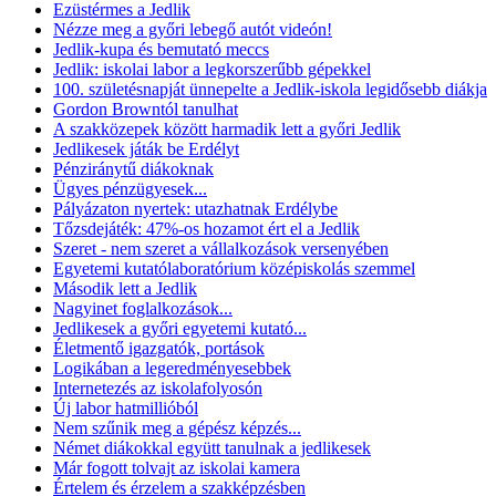
Ezüstérmes a Jedlik
Nézze meg a győri lebegő autót videón!
Jedlik-kupa és bemutató meccs
Jedlik: iskolai labor a legkorszerűbb gépekkel
100. születésnapját ünnepelte a Jedlik-iskola legidősebb diákja
Gordon Browntól tanulhat
A szakközepek között harmadik lett a győri Jedlik
Jedlikesek játák be Erdélyt
Pénziránytű diákoknak
Ügyes pénzügyesek...
Pályázaton nyertek: utazhatnak Erdélybe
Tőzsdejáték: 47%-os hozamot ért el a Jedlik
Szeret - nem szeret a vállalkozások versenyében
Egyetemi kutatólaboratórium középiskolás szemmel
Második lett a Jedlik
Nagyinet foglalkozások...
Jedlikesek a győri egyetemi kutató...
Életmentő igazgatók, portások
Logikában a legeredményesebbek
Internetezés az iskolafolyosón
Új labor hatmillióból
Nem szűnik meg a gépész képzés...
Német diákokkal együtt tanulnak a jedlikesek
Már fogott tolvajt az iskolai kamera
Értelem és érzelem a szakképzésben