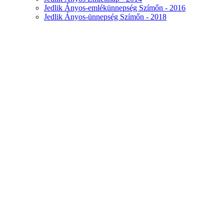
Jedlik Ányos-emlékünnepség Szímőn - 2016
Jedlik Ányos-ünnepség Szímőn - 2018