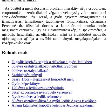
megosztották társaikkal.
– Az ötlettől a megvalósulásig program interaktív, négy csoportban,
csoportonként tizenöt diákkal végzett tevékenység volt – mondta el
érdeklődésünkre Pék Dezső, a győri egyetem anyagismereti és
járműgyártási tanszékének tudományos főmunkatársa. Csizmazia
Ferencné dr. főiskolai docens a laboratóriumi munka során
megismert eszközök, így az elektromikroszkóp, a spektrométer, a
mérőgép használatát, az eljárásokat, mint az érdeklődést motiváló
újdonságokat ajánlja a további tanulmányok megalapozójaként a
középiskolásoknak.
Rólunk írták
Digitális kijelzők segítik a diákokat a győri Jedlikben
56 éves osztálytalálkozót tartottak Győrben
60 éves osztálytalálkozó...
Szakképzési iránytű
Saáry Tibor - Képzéseket honosított meg
Győri képeskönyv
120 éves a Jedlik-szakközépiskola
Siker az országos nyelvűvelő versenyen
Nyolcvanéves a Jedlik reformere
60 éves osztálytalálkozó a győri Jedlik Ányos iskolában
Állami kitüntetést kapott a legendás Jedlikes szaktanár