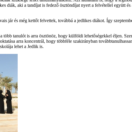
diák, aki a tandíjat is fedező ösztöndíjat nyert a felvétellel együtt és
vais jár és még kettőt felvettek, továbbá a jedlikes diákot. Így szepte
a több tanulót is arra ösztönöz, hogy külföldi lehetőségekkel éljen. Sze
 oktatása arra koncentrál, hogy többféle szakirányban továbbtanulhass
kolája lehet a Jedlik is.