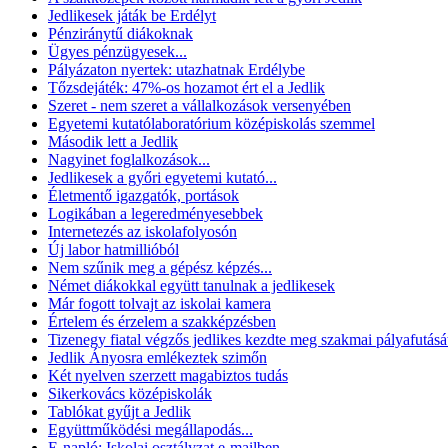
Jedlikesek játák be Erdélyt
Pénziránytű diákoknak
Ügyes pénzügyesek...
Pályázaton nyertek: utazhatnak Erdélybe
Tőzsdejáték: 47%-os hozamot ért el a Jedlik
Szeret - nem szeret a vállalkozások versenyében
Egyetemi kutatólaboratórium középiskolás szemmel
Második lett a Jedlik
Nagyinet foglalkozások...
Jedlikesek a győri egyetemi kutató...
Életmentő igazgatók, portások
Logikában a legeredményesebbek
Internetezés az iskolafolyosón
Új labor hatmillióból
Nem szűnik meg a gépész képzés...
Német diákokkal együtt tanulnak a jedlikesek
Már fogott tolvajt az iskolai kamera
Értelem és érzelem a szakképzésben
Tizenegy fiatal végzős jedlikes kezdte meg szakmai pályafutásá
Jedlik Ányosra emlékeztek szimőn
Két nyelven szerzett magabiztos tudás
Sikerkovács középiskolák
Tablókat gyűjt a Jedlik
Együttműködési megállapodás...
E-napló: Iskolai osztályzat e-mailben