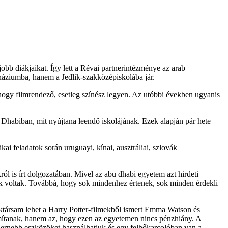
bb diákjaikat. Így lett a Révai partnerintézménye az arab
imnáziumba, hanem a Jedlik-szakközépiskolába jár.
, hogy filmrendező, esetleg színész legyen. Az utóbbi években ugyanis
u Dhabiban, mit nyújtana leendő iskolájának. Ezek alapján pár hete
ai feladatok során uruguayi, kínai, ausztráliai, szlovák
ról is írt dolgozatában. Mivel az abu dhabi egyetem azt hirdeti
rveik voltak. Továbbá, hogy sok mindenhez értenek, sok minden érdekli
 diáktársam lehet a Harry Potter-filmekből ismert Emma Watson és
mítanak, hanem az, hogy ezen az egyetemen nincs pénzhiány. A
odernebb eszközöket használhatjuk és egy felhőkarcolóban van a