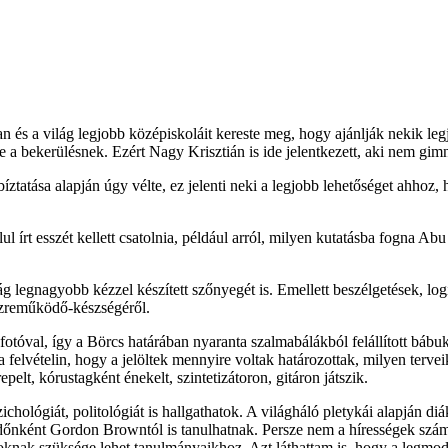
s a világ legjobb középiskoláit kereste meg, hogy ajánlják nekik legjo
ele a bekerülésnek. Ezért Nagy Krisztián is ide jelentkezett, aki nem g
íztatása alapján úgy vélte, ez jelenti neki a legjobb lehetőséget ahhoz
írt esszét kellett csatolnia, például arról, milyen kutatásba fogna Ab
legnagyobb kézzel készített szőnyegét is. Emellett beszélgetések, logik
közreműködő-készségéről.
 fotóval, így a Börcs határában nyaranta szalmabálákból felállított bábuk
t a felvételin, hogy a jelöltek mennyire voltak határozottak, milyen te
epelt, kórustagként énekelt, szintetizátoron, gitáron játszik.
szichológiát, politológiát is hallgathatok. A világháló pletykái alapján
időnként Gordon Browntól is tanulhatnak. Persze nem a hírességek szá
ákoknak szüksége lehet tanulmányaikhoz. Azt láthattam is, hogy a legm