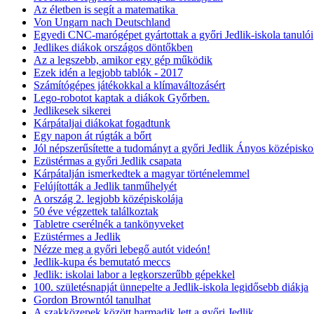
Az életben is segít a matematika
Von Ungarn nach Deutschland
Egyedi CNC-marógépet gyártottak a győri Jedlik-iskola tanulói
Jedlikes diákok országos döntőkben
Az a legszebb, amikor egy gép működik
Ezek idén a legjobb tablók - 2017
Számítógépes játékokkal a klímaváltozásért
Lego-robotot kaptak a diákok Győrben.
Jedlikesek sikerei
Kárpátaljai diákokat fogadtunk
Egy napon át rúgták a bőrt
Jól népszerűsítette a tudományt a győri Jedlik Ányos középisko
Ezüstérmas a győri Jedlik csapata
Kárpátalján ismerkedtek a magyar történelemmel
Felújították a Jedlik tanműhelyét
A ország 2. legjobb középiskolája
50 éve végzettek találkoztak
Tabletre cserélnék a tankönyveket
Ezüstérmes a Jedlik
Nézze meg a győri lebegő autót videón!
Jedlik-kupa és bemutató meccs
Jedlik: iskolai labor a legkorszerűbb gépekkel
100. születésnapját ünnepelte a Jedlik-iskola legidősebb diákja
Gordon Browntól tanulhat
A szakközepek között harmadik lett a győri Jedlik