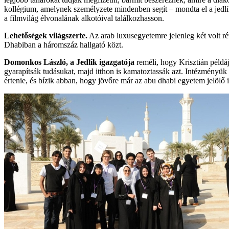
kollégium, amelynek személyzete mindenben segít – mondta el a jedlikes 
a filmvilág élvonalának alkotóival találkozhasson.
Lehetőségek világszerte.
Az arab luxusegyetemre jelenleg két volt ré
Dhabiban a háromszáz hallgató közt.
Domonkos László, a Jedlik igazgatója
reméli, hogy Krisztián példáj
gyarapítsák tudásukat, majd itthon is kamatoztassák azt. Intézményük
értenie, és bízik abban, hogy jövőre már az abu dhabi egyetem jelölő is