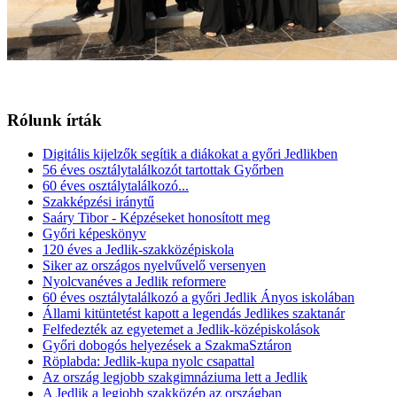
Rólunk írták
Digitális kijelzők segítik a diákokat a győri Jedlikben
56 éves osztálytalálkozót tartottak Győrben
60 éves osztálytalálkozó...
Szakképzési iránytű
Saáry Tibor - Képzéseket honosított meg
Győri képeskönyv
120 éves a Jedlik-szakközépiskola
Siker az országos nyelvűvelő versenyen
Nyolcvanéves a Jedlik reformere
60 éves osztálytalálkozó a győri Jedlik Ányos iskolában
Állami kitüntetést kapott a legendás Jedlikes szaktanár
Felfedezték az egyetemet a Jedlik-középiskolások
Győri dobogós helyezések a SzakmaSztáron
Röplabda: Jedlik-kupa nyolc csapattal
Az ország legjobb szakgimnáziuma lett a Jedlik
A Jedlik a legjobb szakközép az országban