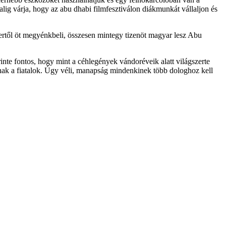
 alig várja, hogy az abu dhabi filmfesztiválon diákmunkát vállaljon és
mbertől öt megyénkbeli, összesen mintegy tizenöt magyar lesz Abu
rinte fontos, hogy mint a céhlegények vándoréveik alatt világszerte
anak a fiatalok. Úgy véli, manapság mindenkinek több dologhoz kell