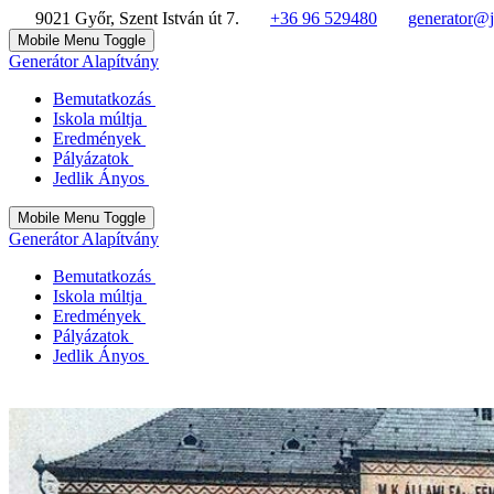
9021 Győr, Szent István út 7.
+36 96 529480
generator@j
Mobile Menu Toggle
Generátor Alapítvány
Bemutatkozás
Iskola múltja
Eredmények
Pályázatok
Jedlik Ányos
Mobile Menu Toggle
Generátor Alapítvány
Bemutatkozás
Iskola múltja
Eredmények
Pályázatok
Jedlik Ányos