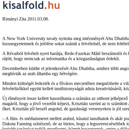
Rimányi Zita 2011.03.08.
A New York University tavaly nyitotta meg intézményét Abu Dhabiban é
luxusegyetemnek és jelölése sokat számít a felvételnél, de nem feltét
A Révaiból felvételt nyert barátja, Bede-Fazekas Máté beszámolói és b
rájött, hogy nemcsak az informatika és a közgazdaságtan érdekli.
Decemberben küldte el jelentkezését Abu Dhabiba, amihez több angolul 
meghívták az arab államba egy hétvégére.
Minden költségét fedezték és a főváros mecsetében megnézhette a világ 
felvételizőkkel együtt kellett tanúbizonyságát adnia kreativitásáról, 
Új élményeit össze kellett hasonlítania a számára az otthont jelképező
magáról, hogy a jövő vezetőit képezi, Krisztián szerint az is számítot
őket. Krisztián jól beszél angolul, de gazdasági versenyeken is jól szer
– A film- és médiaismeret mellett arabul, kínaiul tanulhatok és akár p
Dakota Fanning színésznő, de az biztos, hogy a legszerencsésebbek 
legjobb tanárokat tudják megfizetni, bármit beszereznek, amire a di