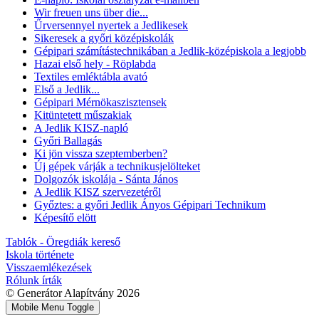
Wir freuen uns über die...
Űrversennyel nyertek a Jedlikesek
Sikeresek a győri középiskolák
Gépipari számítástechnikában a Jedlik-középiskola a legjobb
Hazai első hely - Röplabda
Textiles emléktábla avató
Első a Jedlik...
Gépipari Mérnökaszisztensek
Kitüntetett műszakiak
A Jedlik KISZ-napló
Győri Ballagás
Ki jön vissza szeptemberben?
Új gépek várják a technikusjelölteket
Dolgozók iskolája - Sánta János
A Jedlik KISZ szervezetéről
Győztes: a győri Jedlik Ányos Gépipari Technikum
Képesítő elött
Tablók - Öregdiák kereső
Iskola története
Visszaemlékezések
Rólunk írták
© Generátor Alapítvány 2026
Mobile Menu Toggle