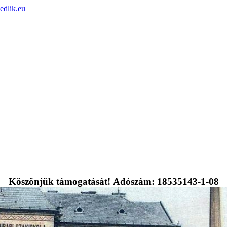
edlik.eu
Köszönjük támogatását! Adószám: 18535143-1-08