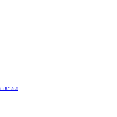
t a Rábánál