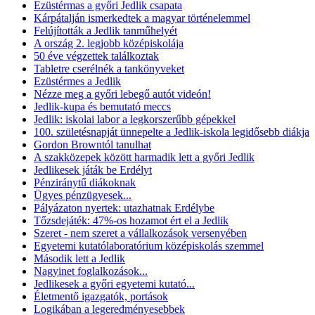
Ezüstérmas a győri Jedlik csapata
Kárpátalján ismerkedtek a magyar történelemmel
Felújították a Jedlik tanműhelyét
A ország 2. legjobb középiskolája
50 éve végzettek találkoztak
Tabletre cserélnék a tankönyveket
Ezüstérmes a Jedlik
Nézze meg a győri lebegő autót videón!
Jedlik-kupa és bemutató meccs
Jedlik: iskolai labor a legkorszerűbb gépekkel
100. születésnapját ünnepelte a Jedlik-iskola legidősebb diákja
Gordon Browntól tanulhat
A szakközepek között harmadik lett a győri Jedlik
Jedlikesek játák be Erdélyt
Pénziránytű diákoknak
Ügyes pénzügyesek...
Pályázaton nyertek: utazhatnak Erdélybe
Tőzsdejáték: 47%-os hozamot ért el a Jedlik
Szeret - nem szeret a vállalkozások versenyében
Egyetemi kutatólaboratórium középiskolás szemmel
Második lett a Jedlik
Nagyinet foglalkozások...
Jedlikesek a győri egyetemi kutató...
Életmentő igazgatók, portások
Logikában a legeredményesebbek