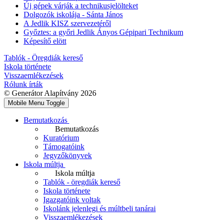
Új gépek várják a technikusjelölteket
Dolgozók iskolája - Sánta János
A Jedlik KISZ szervezetéről
Győztes: a győri Jedlik Ányos Gépipari Technikum
Képesítő elött
Tablók - Öregdiák kereső
Iskola története
Visszaemlékezések
Rólunk írták
© Generátor Alapítvány 2026
Mobile Menu Toggle
Bemutatkozás
Bemutatkozás
Kuratórium
Támogatóink
Jegyzőkönyvek
Iskola múltja
Iskola múltja
Tablók - öregdiák kereső
Iskola története
Igazgatóink voltak
Iskolánk jelenlegi és múltbeli tanárai
Visszaemlékezések