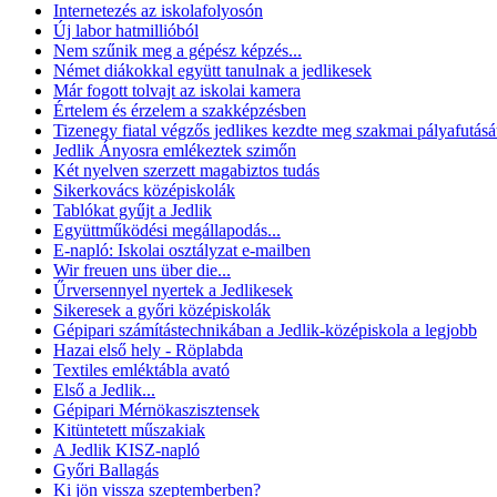
Internetezés az iskolafolyosón
Új labor hatmillióból
Nem szűnik meg a gépész képzés...
Német diákokkal együtt tanulnak a jedlikesek
Már fogott tolvajt az iskolai kamera
Értelem és érzelem a szakképzésben
Tizenegy fiatal végzős jedlikes kezdte meg szakmai pályafutásá
Jedlik Ányosra emlékeztek szimőn
Két nyelven szerzett magabiztos tudás
Sikerkovács középiskolák
Tablókat gyűjt a Jedlik
Együttműködési megállapodás...
E-napló: Iskolai osztályzat e-mailben
Wir freuen uns über die...
Űrversennyel nyertek a Jedlikesek
Sikeresek a győri középiskolák
Gépipari számítástechnikában a Jedlik-középiskola a legjobb
Hazai első hely - Röplabda
Textiles emléktábla avató
Első a Jedlik...
Gépipari Mérnökaszisztensek
Kitüntetett műszakiak
A Jedlik KISZ-napló
Győri Ballagás
Ki jön vissza szeptemberben?