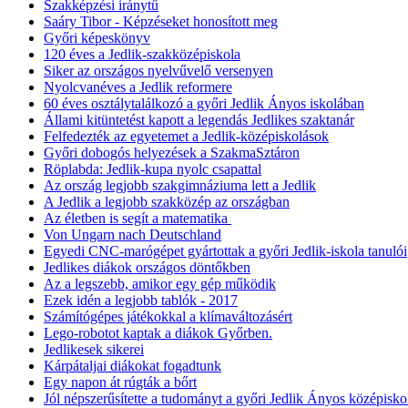
Szakképzési iránytű
Saáry Tibor - Képzéseket honosított meg
Győri képeskönyv
120 éves a Jedlik-szakközépiskola
Siker az országos nyelvűvelő versenyen
Nyolcvanéves a Jedlik reformere
60 éves osztálytalálkozó a győri Jedlik Ányos iskolában
Állami kitüntetést kapott a legendás Jedlikes szaktanár
Felfedezték az egyetemet a Jedlik-középiskolások
Győri dobogós helyezések a SzakmaSztáron
Röplabda: Jedlik-kupa nyolc csapattal
Az ország legjobb szakgimnáziuma lett a Jedlik
A Jedlik a legjobb szakközép az országban
Az életben is segít a matematika
Von Ungarn nach Deutschland
Egyedi CNC-marógépet gyártottak a győri Jedlik-iskola tanulói
Jedlikes diákok országos döntőkben
Az a legszebb, amikor egy gép működik
Ezek idén a legjobb tablók - 2017
Számítógépes játékokkal a klímaváltozásért
Lego-robotot kaptak a diákok Győrben.
Jedlikesek sikerei
Kárpátaljai diákokat fogadtunk
Egy napon át rúgták a bőrt
Jól népszerűsítette a tudományt a győri Jedlik Ányos középisko