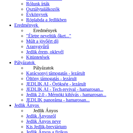
Rólunk írták
Osztálytalálkozók
Évkönyvek
Röplabda a Jedlikben
Eredmények
Eredmények
"Életre neveltük őket..."
Múlt a jövőért díj
Aranygyűrű
Jedlik érem, oklevél
Kitüntetések
Pályázatok
Pályázatok
Karácsonyi támogatás - lezárult
Öltöny támogatás - lezárult
JEDLIK AI - Örökség - lezárult
JEDLIK AI - Tech-revival - hamarosan...
Jedlik 2.0 - Mérnöki kihívás - hamarosan...
JEDLIK panoráma - hamarosan...
Jedlik Ányos
Jedlik Ányos
Jedlik Ányosról
Jedlik Ányos neve
Kis Jedlik-breviárium
Jedlik Ányos a fizikus