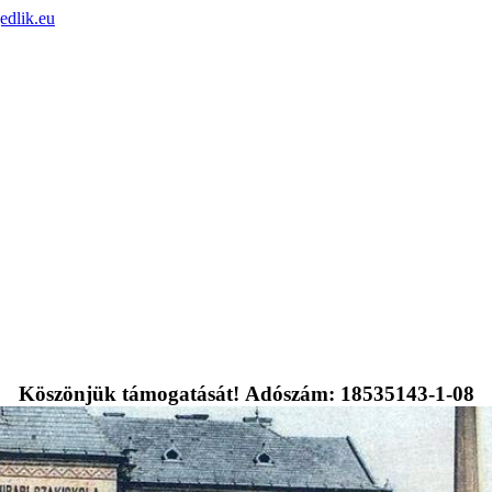
edlik.eu
Köszönjük támogatását! Adószám: 18535143-1-08