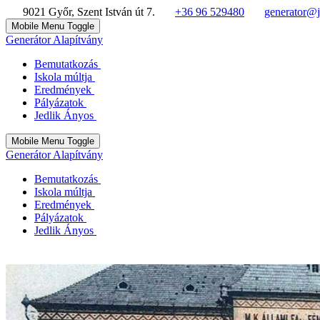
9021 Győr, Szent István út 7.
+36 96 529480
generator@j
Mobile Menu Toggle
Generátor Alapítvány
Bemutatkozás
Iskola múltja
Eredmények
Pályázatok
Jedlik Ányos
Mobile Menu Toggle
Generátor Alapítvány
Bemutatkozás
Iskola múltja
Eredmények
Pályázatok
Jedlik Ányos