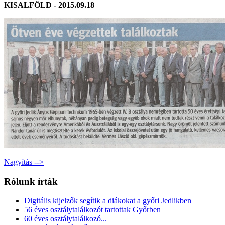
KISALFÖLD - 2015.09.18
Nagyítás -->
Rólunk írták
Digitális kijelzők segítik a diákokat a győri Jedlikben
56 éves osztálytalálkozót tartottak Győrben
60 éves osztálytalálkozó...